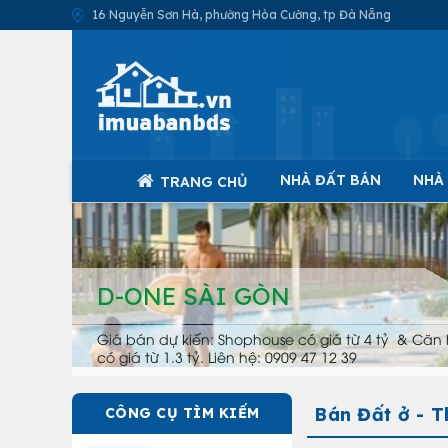
16 Nguyễn Sơn Hà, phường Hòa Cường, tp Đà Nẵng
NHÀ ĐẤT BÁN
NHÀ
TRANG CHỦ
D-ONE SÀI GÒN
Giá bán dự kiến: Shophouse có giá từ 4 tỷ & Căn 
có giá từ 1.3 tỷ. Liên hệ: 0909 47 12 39
Bán Đất ở - 
CÔNG CỤ TÌM KIẾM