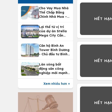
Cho Vay Mua Nhà
Thế Chấp Bằng
Chính Nhà Mua –
Lợi Ích Vay Mua
Nhà Tại
Lợi thế từ vị trí
Vietcombank
của dự án Stella
Mega City Cần
Thơ
Căn hộ Bình An
Tower Bình Dương
- Chủ đầu tư Bình
An Land
Làn sóng bất
động sản công
nghiệp mới mạnh
nhất 25 năm
Xem nhiều hơn +