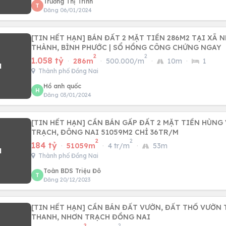
Trương Thị Trinh
T
Đăng 06/01/2024
[TIN HẾT HẠN] BÁN ĐẤT 2 MẶT TIỀN 286M2 TẠI XÃ 
THÀNH, BÌNH PHƯỚC | SỔ HỒNG CÔNG CHỨNG NGAY
2
2
1.058 tỷ
·
286m
·
500.000/m
·
10m
·
1
Thành phố Đồng Nai
Hồ anh quốc
H
Đăng 03/01/2024
[TIN HẾT HẠN] CẦN BÁN GẤP ĐẤT 2 MẶT TIỀN HÙNG
TRẠCH, ĐÔNG NAI 51059M2 CHỈ 36TR/M
2
2
184 tỷ
·
51059m
·
4 tr/m
·
53m
Thành phố Đồng Nai
Toàn BDS Triệu Đô
T
Đăng 20/12/2023
[TIN HẾT HẠN] CẦN BÁN ĐẤT VƯỜN, ĐẤT THỔ VƯỜN 
THANH, NHƠN TRẠCH ĐỒNG NAI
2
2