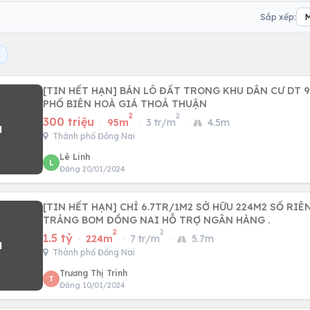
Sắp xếp:
i
[TIN HẾT HẠN] BÁN LÔ ĐẤT TRONG KHU DÂN CƯ DT 
PHỐ BIÊN HOÀ GIÁ THOẢ THUẬN
2
2
300 triệu
·
95m
·
3 tr/m
·
4.5m
Thành phố Đồng Nai
Lê Linh
L
Đăng 20/01/2024
[TIN HẾT HẠN] CHỈ 6.7TR/1M2 SỞ HỮU 224M2 SỔ RI
TRẢNG BOM ĐỒNG NAI HỖ TRỢ NGÂN HÀNG .
2
2
1.5 tỷ
·
224m
·
7 tr/m
·
5.7m
Thành phố Đồng Nai
Trương Thị Trinh
T
Đăng 10/01/2024