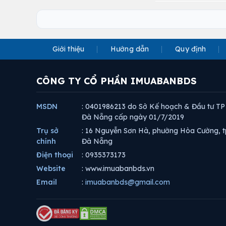
Giới thiệu
Hướng dẫn
Quy định
CÔNG TY CỔ PHẦN IMUABANBDS
MSDN
: 0401986213 do Sở Kế hoạch & Đầu tư TP
Đà Nẵng cấp ngày 01/7/2019
Trụ sở
: 16 Nguyễn Sơn Hà, phường Hòa Cường, t
chính
Đà Nẵng
Điện thoại
: 0935373173
Website
: www.imuabanbds.vn
Email
:
imuabanbds@gmail.com