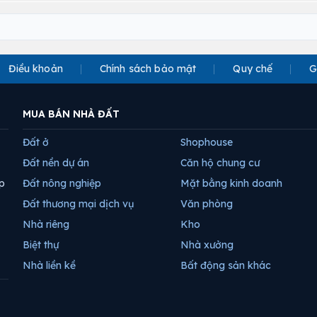
Điều khoản
Chính sách bảo mật
Quy chế
G
MUA BÁN NHÀ ĐẤT
Đất ở
Shophouse
Đất nền dự án
Căn hộ chung cư
p
Đất nông nghiệp
Mặt bằng kinh doanh
Đất thương mại dịch vụ
Văn phòng
Nhà riêng
Kho
Biệt thự
Nhà xưởng
Nhà liền kề
Bất động sản khác