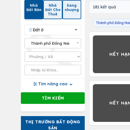
Nhà
Nhà
Sang
181 kết quả
Đất Bán
Đất Cho
nhượng
Thuê
Thành phố Đồng Na
Đất ở
Tìm nâng cao
THỊ TRƯỜNG BẤT ĐỘNG
SẢN