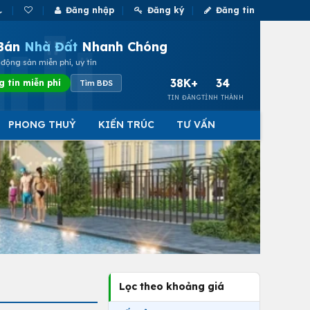
Đăng nhập
Đăng ký
Đăng tin
Bán
Nhà Đất
Nhanh Chóng
động sản miễn phí, uy tín
38K+
34
g tin miễn phí
Tìm BĐS
TIN ĐĂNG
TỈNH THÀNH
PHONG THUỶ
KIẾN TRÚC
TƯ VẤN
Lọc theo khoảng giá