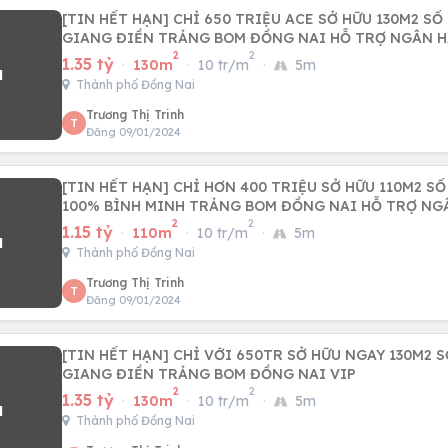
[TIN HẾT HẠN] CHỈ 650 TRIỆU ACE SỞ HỮU 130M2 SỔ
GIANG ĐIỀN TRẢNG BOM ĐỒNG NAI HỖ TRỢ NGÂN H
2
2
1.35 tỷ
·
130m
·
10 tr/m
·
5m
Thành phố Đồng Nai
Trương Thị Trinh
T
Đăng 09/01/2024
[TIN HẾT HẠN] CHỈ HƠN 400 TRIỆU SỞ HỮU 110M2 S
100% BÌNH MINH TRẢNG BOM ĐỒNG NAI HỖ TRỢ NG
2
2
1.15 tỷ
·
110m
·
10 tr/m
·
5m
Thành phố Đồng Nai
Trương Thị Trinh
T
Đăng 09/01/2024
[TIN HẾT HẠN] CHỈ VỚI 650TR SỞ HỮU NGAY 130M2 
GIANG ĐIỀN TRẢNG BOM ĐỒNG NAI VIP
2
2
1.35 tỷ
·
130m
·
10 tr/m
·
5m
Thành phố Đồng Nai