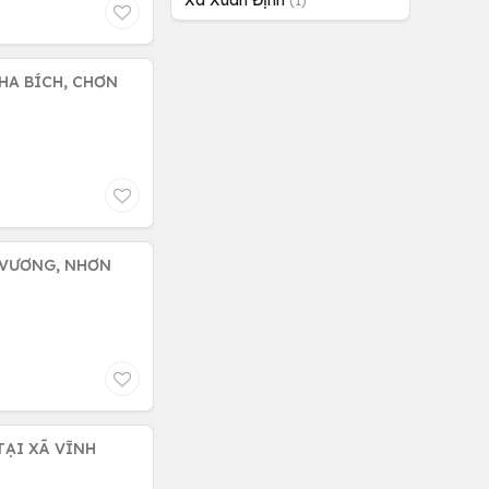
Xã Xuân Định
(1)
NHA BÍCH, CHƠN
 VƯƠNG, NHƠN
TẠI XÃ VĨNH