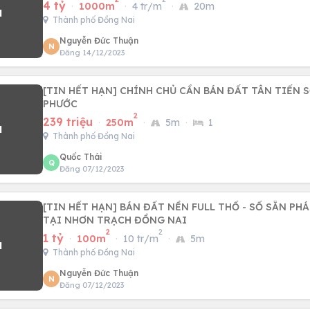
4 tỷ
·
1000m
·
4 tr/m
·
20m
Thành phố Đồng Nai
Nguyễn Đức Thuận
N
Đăng 14/12/2023
[TIN HẾT HẠN] CHÍNH CHỦ CẦN BÁN ĐẤT TÂN TIẾN 
PHƯỚC
2
239 triệu
·
250m
·
5m
·
1
Thành phố Đồng Nai
Quốc Thái
Q
Đăng 07/12/2023
[TIN HẾT HẠN] BÁN ĐẤT NỀN FULL THỔ - SỔ SẴN PHÁ
TẠI NHƠN TRẠCH ĐỒNG NAI
2
2
1 tỷ
·
100m
·
10 tr/m
·
5m
Thành phố Đồng Nai
Nguyễn Đức Thuận
N
Đăng 07/12/2023