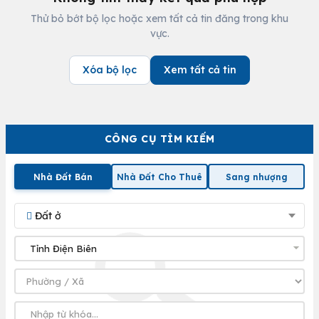
Thử bỏ bớt bộ lọc hoặc xem tất cả tin đăng trong khu
vực.
Xóa bộ lọc
Xem tất cả tin
CÔNG CỤ TÌM KIẾM
Nhà Đất Bán
Nhà Đất Cho Thuê
Sang nhượng
Đất ở