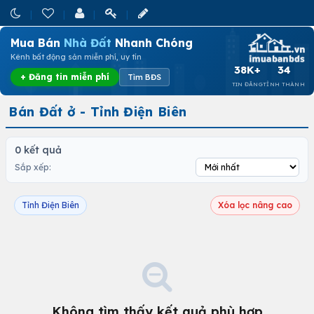
Mua Bán
Nhà Đất
Nhanh Chóng
Kênh bất động sản miễn phí, uy tín
38K+
34
+ Đăng tin miễn phí
Tìm BĐS
TIN ĐĂNG
TỈNH THÀNH
Bán Đất ở - Tỉnh Điện Biên
0 kết quả
Sắp xếp:
Tỉnh Điện Biên
Xóa lọc nâng cao
Không tìm thấy kết quả phù hợp