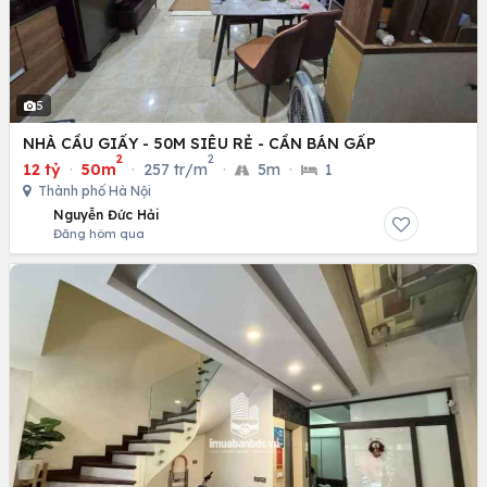
5
NHÀ CẦU GIẤY - 50M SIÊU RẺ - CẦN BÁN GẤP
2
2
12 tỷ
·
50m
·
257 tr/m
·
5m
·
1
Thành phố Hà Nội
Nguyễn Đức Hải
Đăng hôm qua