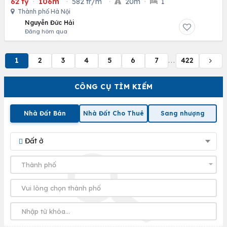
62 tỷ
·
106m
·
582 tr/m
·
20m
·
1
Thành phố Hà Nội
Nguyễn Đức Hải
Đăng hôm qua
1
2
3
4
5
6
7
422
...
CÔNG CỤ TÌM KIẾM
Nhà Đất Bán
Nhà Đất Cho Thuê
Sang nhượng
Đất ở