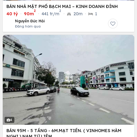
BÁN NHÀ MẶT PHỐ BẠCH MAI – KINH DOANH ĐỈNH
2
2
40 tỷ
·
90m
·
441 tr/m
·
20m
·
1
Nguyễn Đức Hải
Đăng hôm qua
4
BÁN 95M - 5 TẦNG - 6M.MẠT TIỀN. ( VINHOMES HÀM
NGHI ) NAM TỪ LIÊM