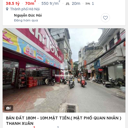
2
2
38.5 tỷ
·
70m
·
550 tr/m
·
20m
·
1
Thành phố Hà Nội
Nguyễn Đức Hải
Đăng hôm qua
2
BÁN ĐẤT 180M - 10M.MẶT TIỀN.( MẶT PHỐ QUAN NHÂN )
THANH XUÂN
2
2