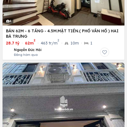
4
BÁN 62M - 6 TẦNG - 4.5M.MẶT TIỀN.( PHỐ VÂN HỒ ) HAI
BÀ TRƯNG
2
2
28.7 tỷ
·
62m
·
463 tr/m
·
10m
·
1
Nguyễn Đức Hải
Đăng hôm qua