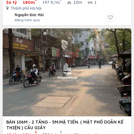
36 tỷ
·
180m
·
197 tr/m
·
10m
·
1
Thành phố Hà Nội
Nguyễn Đức Hải
Đăng hôm qua
BÁN 106M - 2 TẦNG - 5M.MẶ TIỀN. ( MẶT PHỐ DOÃN KẾ
THIỆN ) CẦU GIẤY
2
2