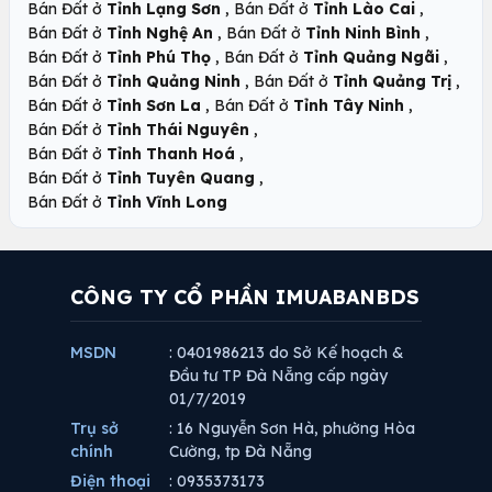
,
,
Bán Đất ở
Tỉnh Lạng Sơn
Bán Đất ở
Tỉnh Lào Cai
,
,
Bán Đất ở
Tỉnh Nghệ An
Bán Đất ở
Tỉnh Ninh Bình
,
,
Bán Đất ở
Tỉnh Phú Thọ
Bán Đất ở
Tỉnh Quảng Ngãi
,
,
Bán Đất ở
Tỉnh Quảng Ninh
Bán Đất ở
Tỉnh Quảng Trị
,
,
Bán Đất ở
Tỉnh Sơn La
Bán Đất ở
Tỉnh Tây Ninh
,
Bán Đất ở
Tỉnh Thái Nguyên
,
Bán Đất ở
Tỉnh Thanh Hoá
,
Bán Đất ở
Tỉnh Tuyên Quang
Bán Đất ở
Tỉnh Vĩnh Long
CÔNG TY CỔ PHẦN IMUABANBDS
MSDN
: 0401986213 do Sở Kế hoạch &
Đầu tư TP Đà Nẵng cấp ngày
01/7/2019
Trụ sở
: 16 Nguyễn Sơn Hà, phường Hòa
chính
Cường, tp Đà Nẵng
Điện thoại
: 0935373173