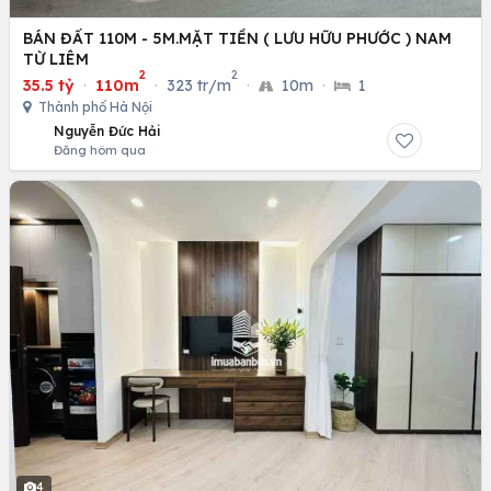
BÁN ĐẤT 110M - 5M.MẶT TIỀN ( LƯU HỮU PHƯỚC ) NAM
TỪ LIÊM
2
2
35.5 tỷ
·
110m
·
323 tr/m
·
10m
·
1
Thành phố Hà Nội
Nguyễn Đức Hải
Đăng hôm qua
4