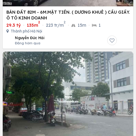
BÁN ĐẤT 82M - 6M.MẶT TIỀN. ( DƯƠNG KHUÊ ) CẦU GIẤY.
Ô TÔ KINH DOANH
2
2
29.3 tỷ
·
135m
·
223 tr/m
·
15m
·
1
Thành phố Hà Nội
Nguyễn Đức Hải
Đăng hôm qua