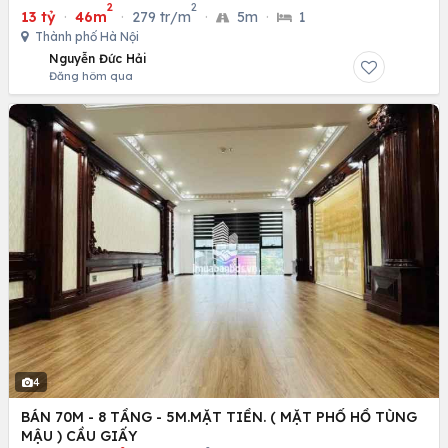
2
2
13 tỷ
·
46m
·
279 tr/m
·
5m
·
1
Thành phố Hà Nội
Nguyễn Đức Hải
Đăng hôm qua
4
BÁN 70M - 8 TẦNG - 5M.MẶT TIỀN. ( MẶT PHỐ HỒ TÙNG
MẬU ) CẦU GIẤY