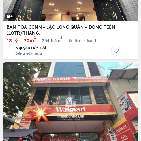
4
BÁN TÒA CCMN - LẠC LONG QUÂN – DÒNG TIỀN
110TR/THÁNG.
2
2
18 tỷ
·
70m
·
254 tr/m
·
5m
·
1
Nguyễn Đức Hải
Đăng hôm qua