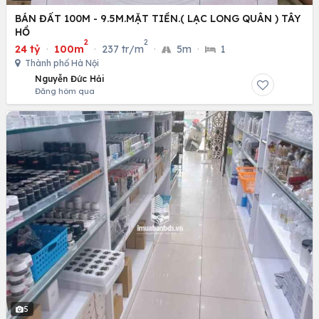
BÁN ĐẤT 100M - 9.5M.MẶT TIỀN.( LẠC LONG QUÂN ) TÂY
HỒ
2
2
24 tỷ
·
100m
·
237 tr/m
·
5m
·
1
Thành phố Hà Nội
Nguyễn Đức Hải
Đăng hôm qua
5