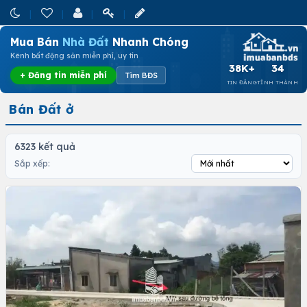
Mua Bán
Nhà Đất
Nhanh Chóng
Kênh bất động sản miễn phí, uy tín
38K+
34
+ Đăng tin miễn phí
Tìm BĐS
TIN ĐĂNG
TỈNH THÀNH
Bán Đất ở
6323 kết quả
Sắp xếp: