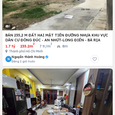
5
BÁN 235,2 M ĐẤT HAI MẶT TIỀN ĐƯỜNG NHỰA KHU VỰC
DÂN CƯ ĐÔNG ĐÚC - AN NHỨT-LONG ĐIỀN - BÀ RỊA
2
2
1.7 tỷ
·
235.2m
·
7 tr/m
·
8m
Thành phố Hồ Chí Minh
Nguyễn thành Hoàng
N
Đăng 2 giờ trước