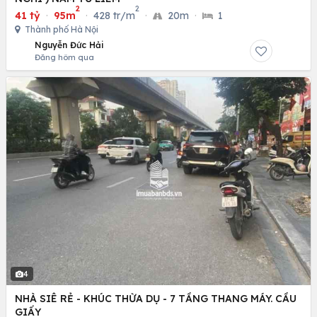
2
2
41 tỷ
·
95m
·
428 tr/m
·
20m
·
1
Thành phố Hà Nội
Nguyễn Đức Hải
Đăng hôm qua
4
NHÀ SIÊ RẺ - KHÚC THỪA DỤ - 7 TẦNG THANG MÁY. CẦU
GIẤY