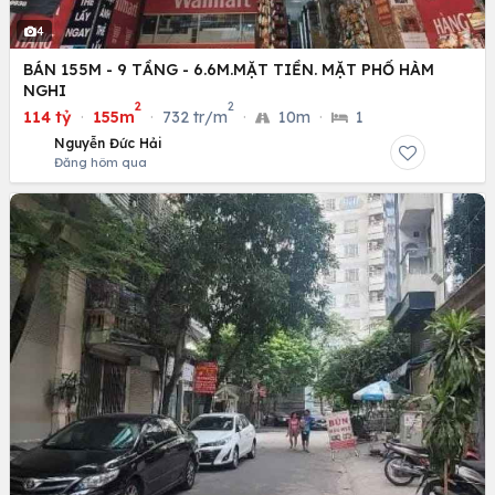
4
BÁN 155M - 9 TẦNG - 6.6M.MẶT TIỀN. MẶT PHỐ HÀM
NGHI
2
2
114 tỷ
·
155m
·
732 tr/m
·
10m
·
1
Nguyễn Đức Hải
Đăng hôm qua