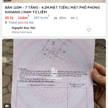
BÁN 110M - 7 TẦNG - 4.2M.MẶT TIỀN.( MẶT PHỐ PHÙNG
KHOANG ) NAM TỪ LIÊM
2
2
33 tỷ
·
110m
·
297 tr/m
·
20m
·
1
Thành phố Hà Nội
Nguyễn Đức Hải
Đăng hôm qua
2