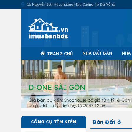
16 Nguyễn Sơn Hà, phường Hòa Cường, tp Đà Nẵng
NHÀ ĐẤT BÁN
NHÀ
TRANG CHỦ
D-ONE SÀI GÒN
Giá bán dự kiến: Shophouse có giá từ 4 tỷ & Căn 
có giá từ 1.3 tỷ. Liên hệ: 0909 47 12 39
Bán Đất ở
CÔNG CỤ TÌM KIẾM