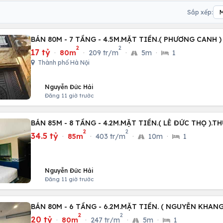
Sắp xếp:
BÁN 80M - 7 TẦNG - 4.5M.MẶT TIỀN.( PHƯƠNG CANH 
2
2
17 tỷ
·
80m
·
209 tr/m
·
5m
·
1
Thành phố Hà Nội
Nguyễn Đức Hải
Đăng 11 giờ trước
BÁN 85M - 8 TẦNG - 4.2M.MẶT TIỀN.( LÊ ĐỨC THỌ ).
2
2
34.5 tỷ
·
85m
·
403 tr/m
·
10m
·
1
Nguyễn Đức Hải
Đăng 11 giờ trước
BÁN 80M - 6 TẦNG - 6.2M.MẶT TIỀN. ( NGUYỄN KHANG
2
2
20 tỷ
·
80m
·
247 tr/m
·
5m
·
1