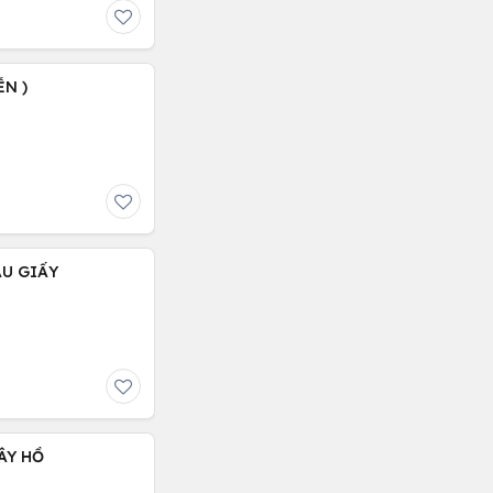
ỄN )
ẦU GIẤY
ÂY HỒ