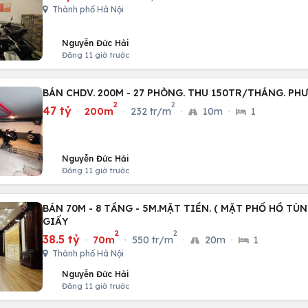
Thành phố Hà Nội
Nguyễn Đức Hải
Đăng 11 giờ trước
BÁN CHDV. 200M - 27 PHÒNG. THU 150TR/THÁNG. P
2
2
47 tỷ
·
200m
·
232 tr/m
·
10m
·
1
Nguyễn Đức Hải
Đăng 11 giờ trước
BÁN 70M - 8 TẦNG - 5M.MẶT TIỀN. ( MẶT PHỐ HỒ TÙ
GIẤY
2
2
38.5 tỷ
·
70m
·
550 tr/m
·
20m
·
1
Thành phố Hà Nội
Nguyễn Đức Hải
Đăng 11 giờ trước