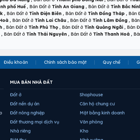
,
,
nh phố Huế
Bán Đất ở
Tỉnh An Giang
Bán Đất ở
Tỉnh Bắc Nin
,
,
,
ắk
Bán Đất ở
Tỉnh Điện Biên
Bán Đất ở
Tỉnh Đồng Tháp
Bán 
,
,
,
 Hoà
Bán Đất ở
Tỉnh Lai Châu
Bán Đất ở
Tỉnh Lâm Đồng
Bán
,
,
,
h
Bán Đất ở
Tỉnh Phú Thọ
Bán Đất ở
Tỉnh Quảng Ngãi
Bán Đ
,
,
,
Bán Đất ở
Tỉnh Thái Nguyên
Bán Đất ở
Tỉnh Thanh Hoá
Bá
Điều khoản
Chính sách bảo mật
Quy chế
G
MUA BÁN NHÀ ĐẤT
Đất ở
Shophouse
Đất nền dự án
Căn hộ chung cư
p
Đất nông nghiệp
Mặt bằng kinh doanh
Đất thương mại dịch vụ
Văn phòng
Nhà riêng
Kho