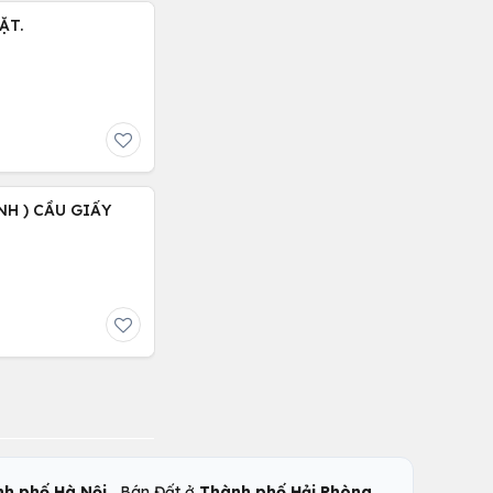
ẶT.
NH ) CẦU GIẤY
,
,
h phố Hà Nội
Bán Đất ở
Thành phố Hải Phòng