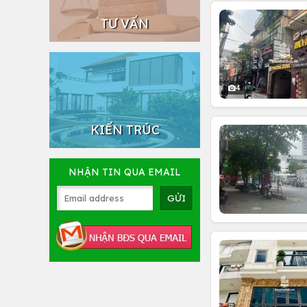
TƯ VẤN
4
KIẾN TRÚC
NHẬN TIN QUA EMAIL