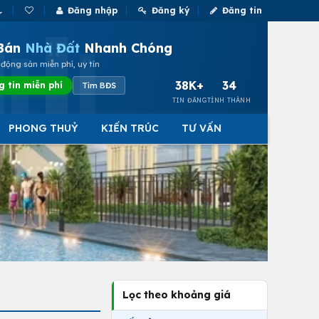
Đăng nhập
Đăng ký
Đăng tin
Bán
Nhà Đất
Nhanh Chóng
động sản miễn phí, uy tín
38K+
34
g tin miễn phí
Tìm BĐS
TIN ĐĂNG
TỈNH THÀNH
PHONG THUỶ
KIẾN TRÚC
TƯ VẤN
Lọc theo khoảng giá