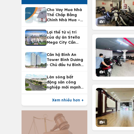
Cho Vay Mua Nhà
Thế Chấp Bằng
Chính Nhà Mua –
5
Lợi Ích Vay Mua
Nhà Tại
Lợi thế từ vị trí
Vietcombank
của dự án Stella
Mega City Cần
Thơ
Căn hộ Bình An
Tower Bình Dương
- Chủ đầu tư Bình
An Land
4
Làn sóng bất
động sản công
nghiệp mới mạnh
nhất 25 năm
Xem nhiều hơn +
4