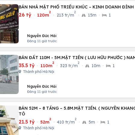
BÁN NHÀ MẶT PHỐ TRIỀU KHÚC – KINH DOANH ĐỈNH
2
2
26 tỷ
·
120m
·
213 tr/m
·
15m
·
1
Nguyễn Đức Hải
Đăng 11 giờ trước
BÁN ĐẤT 110M - 5M.MẶT TIỀN ( LƯU HỮU PHƯỚC ) NA
2
2
35.5 tỷ
·
110m
·
323 tr/m
·
10m
·
1
Thành phố Hà Nội
Nguyễn Đức Hải
Đăng 11 giờ trước
BÁN 52M – 8 TẦNG – 5.8M.MẶT TIỀN. ( NGUYỄN KHANG
TÔ
2
2
21.5 tỷ
·
52m
·
410 tr/m
·
5m
·
1
Thành phố Hà Nội