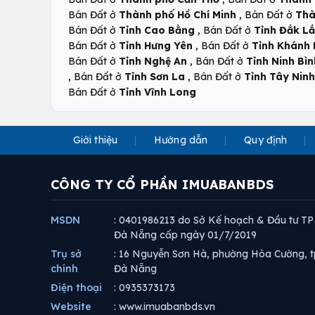
,
Bán Đất ở
Thành phố Hồ Chí Minh
Bán Đất ở
Thà
,
Bán Đất ở
Tỉnh Cao Bằng
Bán Đất ở
Tỉnh Đắk L
,
Bán Đất ở
Tỉnh Hưng Yên
Bán Đất ở
Tỉnh Khánh
,
Bán Đất ở
Tỉnh Nghệ An
Bán Đất ở
Tỉnh Ninh Bìn
,
,
Bán Đất ở
Tỉnh Sơn La
Bán Đất ở
Tỉnh Tây Ninh
Bán Đất ở
Tỉnh Vĩnh Long
Giới thiệu
Hướng dẫn
Quy định
CÔNG TY CỔ PHẦN IMUABANBDS
MSDN
: 0401986213 do Sở Kế hoạch & Đầu tư TP
Đà Nẵng cấp ngày 01/7/2019
Trụ sở
: 16 Nguyễn Sơn Hà, phường Hòa Cường, t
chính
Đà Nẵng
Điện thoại
: 0935373173
Website
: www.imuabanbds.vn