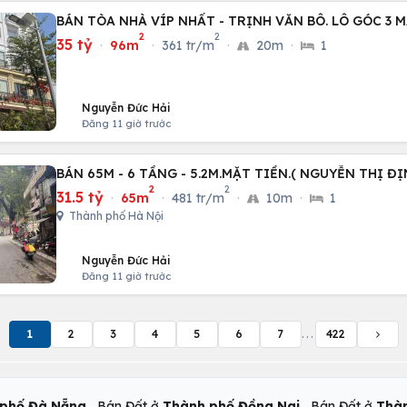
BÁN TÒA NHÀ VÍP NHẤT - TRỊNH VĂN BÔ. LÔ GÓC 3 M
2
2
35 tỷ
·
96m
·
361 tr/m
·
20m
·
1
Nguyễn Đức Hải
Đăng 11 giờ trước
BÁN 65M - 6 TẦNG - 5.2M.MẶT TIỀN.( NGUYỄN THỊ ĐỊ
2
2
31.5 tỷ
·
65m
·
481 tr/m
·
10m
·
1
Thành phố Hà Nội
Nguyễn Đức Hải
Đăng 11 giờ trước
1
2
3
4
5
6
7
...
422
,
,
phố Đà Nẵng
Bán Đất ở
Thành phố Đồng Nai
Bán Đất ở
Thàn