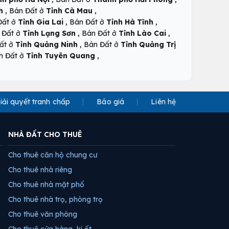
,
,
h
Bán Đất ở
Tỉnh Cà Mau
,
,
Đất ở
Tỉnh Gia Lai
Bán Đất ở
Tỉnh Hà Tĩnh
,
,
 Đất ở
Tỉnh Lạng Sơn
Bán Đất ở
Tỉnh Lào Cai
,
ất ở
Tỉnh Quảng Ninh
Bán Đất ở
Tỉnh Quảng Trị
,
n Đất ở
Tỉnh Tuyên Quang
iải quyết tranh chấp
Báo giá
Liên hệ
NHÀ ĐẤT CHO THUÊ
Cho thuê căn hộ chung cư
Cho thuê nhà riêng
Cho thuê nhà mặt phố
Cho thuê nhà trọ, phòng trọ
Cho thuê văn phòng