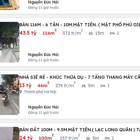
Nguyễn Đức Hải
Đăng 11 giờ trước
BÁN 116M - 6 TẦN - 10M.MẶT TIỀN. ( MẶT PHỐ PHÚ DI
2
2
43.5 tỷ
·
116m
·
372 tr/m
·
15m
·
1
Nguyễn Đức Hải
Đăng 11 giờ trước
NHÀ SIÊ RẺ - KHÚC THỪA DỤ - 7 TẦNG THANG MÁY. C
2
2
13 tỷ
·
46m
·
279 tr/m
·
5m
·
1
Thành phố Hà Nội
Nguyễn Đức Hải
Đăng 11 giờ trước
BÁN ĐẤT 100M - 9.5M.MẶT TIỀN.( LẠC LONG QUÂN ) T
2
2
24 tỷ
·
100m
·
237 tr/m
·
5m
·
1