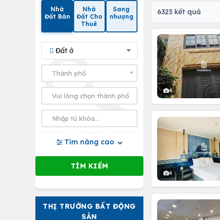
Nhà
Nhà
Sang
6323 kết quả
Đất Bán
Đất Cho
nhượng
Thuê
Đất ở
4
Tìm nâng cao
4
THỊ TRƯỜNG BẤT ĐỘNG
SẢN