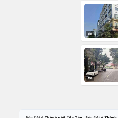
5
4
,
Bán Đất ở
Thành phố Cần Thơ
Bán Đất ở
Thành 