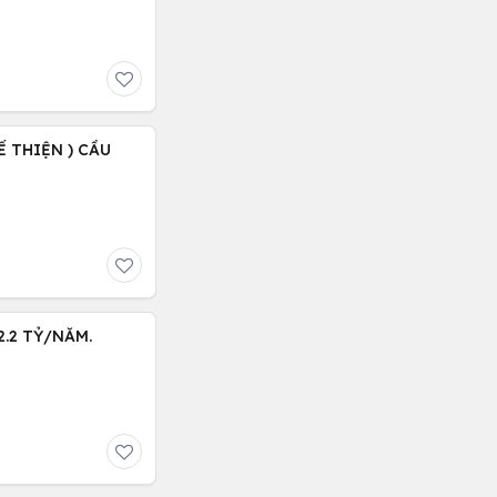
Ế THIỆN ) CẦU
.2 TỶ/NĂM.