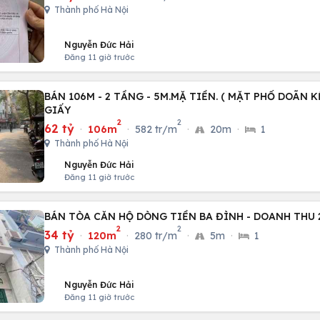
Thành phố Hà Nội
Nguyễn Đức Hải
Đăng 11 giờ trước
BÁN 106M - 2 TẦNG - 5M.MẶ TIỀN. ( MẶT PHỐ DOÃN K
GIẤY
2
2
62 tỷ
·
106m
·
582 tr/m
·
20m
·
1
Thành phố Hà Nội
Nguyễn Đức Hải
Đăng 11 giờ trước
BÁN TÒA CĂN HỘ DÒNG TIỀN BA ĐÌNH - DOANH THU 2
2
2
34 tỷ
·
120m
·
280 tr/m
·
5m
·
1
Thành phố Hà Nội
Nguyễn Đức Hải
Đăng 11 giờ trước