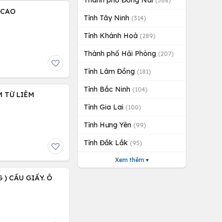
Thành phố Đồng Nai
(368)
 CAO
Tỉnh Tây Ninh
(314)
Tỉnh Khánh Hoà
(289)
Thành phố Hải Phòng
(207)
Tỉnh Lâm Đồng
(181)
Tỉnh Bắc Ninh
(104)
M TỪ LIÊM
Tỉnh Gia Lai
(100)
Tỉnh Hưng Yên
(99)
Tỉnh Đắk Lắk
(95)
Xem thêm ▾
 ) CẦU GIẤY. Ô