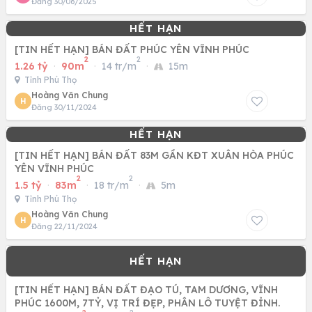
Đăng 30/06/2025
[TIN HẾT HẠN] BÁN ĐẤT PHÚC YÊN VĨNH PHÚC
2
2
1.26 tỷ
·
90m
·
14 tr/m
·
15m
Tỉnh Phú Thọ
Hoàng Văn Chung
H
Đăng 30/11/2024
[TIN HẾT HẠN] BÁN ĐẤT 83M GẦN KĐT XUÂN HÒA PHÚC
YÊN VĨNH PHÚC
2
2
1.5 tỷ
·
83m
·
18 tr/m
·
5m
Tỉnh Phú Thọ
Hoàng Văn Chung
H
Đăng 22/11/2024
[TIN HẾT HẠN] BÁN ĐẤT ĐẠO TÚ, TAM DƯƠNG, VĨNH
PHÚC 1600M, 7TỶ, VỊ TRÍ ĐẸP, PHÂN LÔ TUYỆT ĐỈNH.