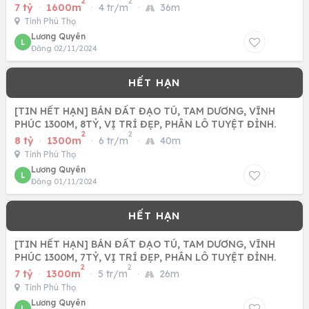
2
2
7 tỷ
·
1600m
·
4 tr/m
·
36m
Tỉnh Phú Thọ
Lương Quyên
L
Đăng 02/11/2024
[TIN HẾT HẠN] BÁN ĐẤT ĐẠO TÚ, TAM DƯƠNG, VĨNH
PHÚC 1300M, 8TỶ, VỊ TRÍ ĐẸP, PHÂN LÔ TUYỆT ĐỈNH.
2
2
8 tỷ
·
1300m
·
6 tr/m
·
40m
Tỉnh Phú Thọ
Lương Quyên
L
Đăng 01/11/2024
[TIN HẾT HẠN] BÁN ĐẤT ĐẠO TÚ, TAM DƯƠNG, VĨNH
PHÚC 1300M, 7TỶ, VỊ TRÍ ĐẸP, PHÂN LÔ TUYỆT ĐỈNH.
2
2
7 tỷ
·
1300m
·
5 tr/m
·
26m
Tỉnh Phú Thọ
Lương Quyên
L