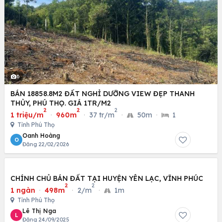
6
BÁN 18858.8M2 ĐẤT NGHỈ DƯỠNG VIEW ĐẸP THANH
THỦY, PHÚ THỌ. GIÁ 1TR/M2
2
2
2
1 triệu/m
·
960m
·
37 tr/m
·
50m
·
1
Tỉnh Phú Thọ
Oanh Hoàng
O
Đăng 22/02/2026
CHÍNH CHỦ BÁN ĐẤT TẠI HUYỆN YÊN LẠC, VĨNH PHÚC
2
2
1 ngàn
·
498m
·
2/m
·
1m
Tỉnh Phú Thọ
Lê Thị Nga
L
Đăng 24/09/2025