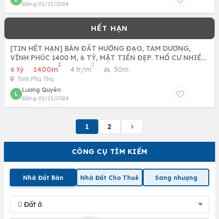
Đăng 01/11/2024
[TIN HẾT HẠN] BÁN ĐẤT HƯỚNG ĐẠO, TAM DƯƠNG,
VĨNH PHÚC 1400 M, 6 TỶ, MẶT TIỀN ĐẸP. THỔ CƯ NHIỀU,
2
2
PHÂN LÔ TUYỆT
6 tỷ
·
1400m
·
4 tr/m
·
50m
Tỉnh Phú Thọ
Lương Quyên
L
Đăng 01/11/2024
1
2
CÔNG CỤ TÌM KIẾM
Nhà Đất Bán
Nhà Đất Cho Thuê
Sang nhượng
Đất ở