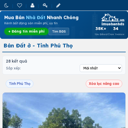
Mua Bán
Nhà Đất
Nhanh Chóng
Kênh bất động sản miễn phí, uy tín
38K+
34
+ Đăng tin miễn phí
Tìm BĐS
TIN ĐĂNG
TỈNH THÀNH
Bán Đất ở - Tỉnh Phú Thọ
28 kết quả
Sắp xếp:
Tỉnh Phú Thọ
Xóa lọc nâng cao