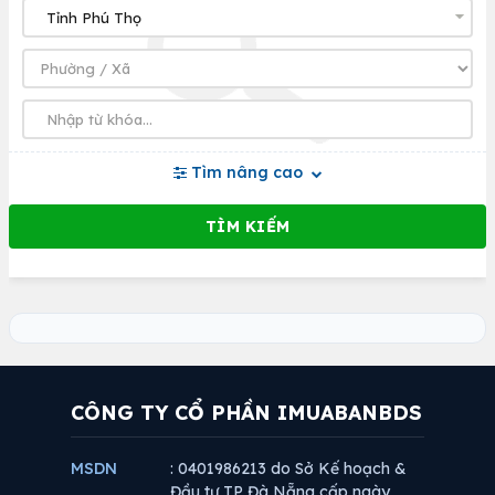
Tìm nâng cao
CÔNG TY CỔ PHẦN IMUABANBDS
MSDN
: 0401986213 do Sở Kế hoạch &
Đầu tư TP Đà Nẵng cấp ngày