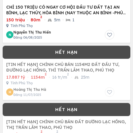
CHỈ 150 TRIỆU CÓ NGAY CƠ HỘI ĐẦU TƯ ĐẤT TẠI AN
BÌNH, LẠC THỦY, HÒA BÌNH (NAY THUỘC AN BÌNH -PHÚ
2
THỌ)
150 triệu
·
80m
·
5m
·
1
Tỉnh Phú Thọ
Nguyễn Thị Thu Hiền
N
Đăng 06/08/2025
[TIN HẾT HẠN] CHÍNH CHỦ BÁN 1154M2 ĐẤT ĐẦU TƯ,
ĐƯỜNG LẠC HỒNG, THÌ TRẤN LÂM THAO, PHÚ THỌ
2
2
17.887 tỷ
·
1154m
·
16 tr/m
·
25m
Tỉnh Phú Thọ
Hoàng Thị Thu Hà
H
Đăng 11/07/2025
[TIN HẾT HẠN] CHÍNH CHỦ BÁN ĐẤT ĐƯỜNG LẠC HỒNG,
THỊ TRẤN LÂM THAO, PHÚ THỌ
2
2