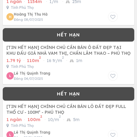
1 ngàn
·
1154m
·
1/m
·
25m
Tỉnh Phú Thọ
Hoàng Thị Thu Hà
H
Đăng 08/07/2025
[TIN HẾT HẠN] CHÍNH CHỦ CẦN BÁN Ô ĐẤT ĐẸP TẠI
KHU ĐẤU GIÁ NHÀ VAM THỊ, CHẤN LÂM THAO – PHÚ THỌ
2
2
1.79 tỷ
·
110m
·
16 tr/m
·
1m
Tỉnh Phú Thọ
Lê Thị Quỳnh Trang
L
Đăng 04/07/2025
[TIN HẾT HẠN] CHÍNH CHỦ CẦN BÁN LÔ ĐẤT ĐẸP FULL
THỔ CƯ - 100M² - PHÚ THỌ
2
2
1 ngàn
·
100m
·
10/m
·
5m
Tỉnh Phú Thọ
Lê Thị Quỳnh Trang
L