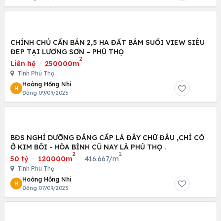
CHÍNH CHỦ CẦN BÁN 2,5 HA ĐẤT BÁM SUỐI VIEW SIÊU
ĐEP TẠI LƯƠNG SƠN – PHÚ THỌ
2
Liên hệ
·
250000m
Tỉnh Phú Thọ
Hoàng Hồng Nhi
H
Đăng 09/09/2025
BĐS NGHỈ DƯỠNG ĐẲNG CẤP LÀ ĐÂY CHỮ ĐÂU ,CHỈ CÓ
Ở KIM BÔI - HÒA BÌNH CŨ NAY LÀ PHÚ THỌ .
2
2
50 tỷ
·
120000m
·
416.667/m
Tỉnh Phú Thọ
Hoàng Hồng Nhi
H
Đăng 07/09/2025