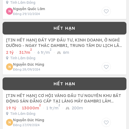
Tỉnh Lâm Đồng
Nguyễn Quốc Lâm
N
Đăng 29/10/2024
[TIN HẾT HẠN] ĐẤT VIP ĐẦU TƯ, KINH DOANH, Ở NGHỈ
DƯỠNG - NGAY THÁC DAMBRI, TRUNG TÂM DU LỊCH LÂM
2
2
ĐỒNG - 2,5TR/M2
2 tỷ
·
317m
·
6 tr/m
·
6m
Tỉnh Lâm Đồng
Nguyễn Đức Hùng
N
Đăng 28/09/2024
[TIN HẾT HẠN] CƠ HỘI VÀNG ĐẦU TƯ NGUYÊN KHU BẤT
ĐỘNG SẢN ĐẲNG CẤP TẠI LÀNG MÂY ĐAMBRI LÂM
2
2
ĐỒNG
19 tỷ
·
13000m
·
1 tr/m
·
200m
Tỉnh Lâm Đồng
Nguyễn Đức Hùng
N
Đăng 27/09/2024