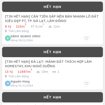
[TIN HẾT HẠN] CẦN TIỀN GẤP NÊN BÁN NHANH LÔ ĐẤT
SIÊU ĐẸP P7, TP. ĐÀ LẠT, LÂM ĐỒNG!
2
2
8 tỷ
·
215m
·
37 tr/m
·
11m
Tỉnh Lâm Đồng
ĐẶNG QUANG SÁNG
Đ
Đăng 09/12/2024
[TIN HẾT HẠN] ĐÀ LẠT- MẢNH ĐẤT THÍCH HỢP LÀM
HOMESTAY, KHU NGHỈ DƯỠNG
2
13 tỷ
·
11887m
·
15m
·
1
Tỉnh Lâm Đồng
Nguyễn Hùng
N
Đăng 01/11/2024