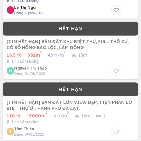
Tỉnh Lâm Đồng
Lê Thị Nga
L
Đăng 20/09/2025
[TIN HẾT HẠN] BÁN ĐẤT KHU BIỆT THỰ, FULL THỔ CƯ,
CÓ SỔ HỒNG BẢO LỘC, LÂM ĐỒNG
2
2
16.5 tỷ
·
382m
·
43 tr/m
·
15m
Tỉnh Lâm Đồng
Nguyễn Thị Thảo
N
Đăng 04/08/2025
[TIN HẾT HẠN] BÁN ĐẤT LỚN VIEW ĐẸP, TIỆN PHÂN LÔ
BIỆT THỰ Ở THÀNH PHỐ ĐÀ LẠT.
2
2
110 tỷ
·
15000m
·
4 tr/m
·
16m
·
1
Tỉnh Lâm Đồng
Tâm Thiện
T
Đăng 09/01/2025