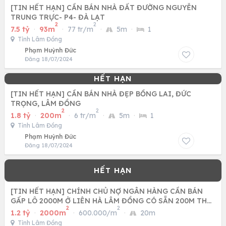
[TIN HẾT HẠN] CẦN BÁN NHÀ ĐẤT ĐƯỜNG NGUYỄN
TRUNG TRỰC- P4- ĐÀ LẠT
2
2
7.5 tỷ
·
93m
·
77 tr/m
·
5m
·
1
Tỉnh Lâm Đồng
Phạm Huỳnh Đức
Đăng 18/07/2024
[TIN HẾT HẠN] CẦN BÁN NHÀ ĐẸP BỒNG LAI, ĐỨC
TRỌNG, LÂM ĐỒNG
2
2
1.8 tỷ
·
200m
·
6 tr/m
·
5m
·
1
Tỉnh Lâm Đồng
Phạm Huỳnh Đức
Đăng 18/07/2024
[TIN HẾT HẠN] CHÍNH CHỦ NỢ NGÂN HÀNG CẦN BÁN
GẤP LÔ 2000M Ở LIÊN HÀ LÂM ĐỒNG CÓ SẴN 200M THỔ
2
2
CƯ
1.2 tỷ
·
2000m
·
600.000/m
·
20m
Tỉnh Lâm Đồng