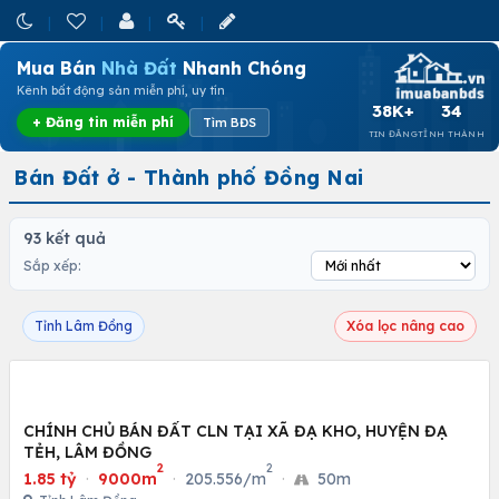
Mua Bán
Nhà Đất
Nhanh Chóng
Kênh bất động sản miễn phí, uy tín
38K+
34
+ Đăng tin miễn phí
Tìm BĐS
TIN ĐĂNG
TỈNH THÀNH
Bán Đất ở - Thành phố Đồng Nai
93 kết quả
Sắp xếp:
Tỉnh Lâm Đồng
Xóa lọc nâng cao
CHÍNH CHỦ BÁN ĐẤT CLN TẠI XÃ ĐẠ KHO, HUYỆN ĐẠ
TẺH, LÂM ĐỒNG
2
2
1.85 tỷ
·
9000m
·
205.556/m
·
50m