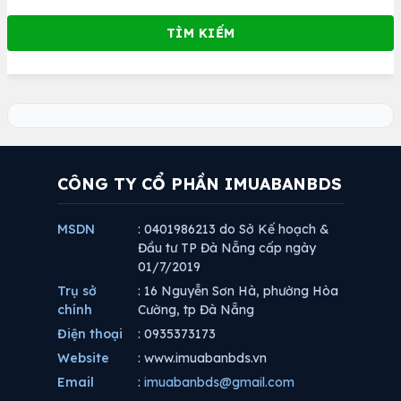
CÔNG TY CỔ PHẦN IMUABANBDS
MSDN
: 0401986213 do Sở Kế hoạch &
Đầu tư TP Đà Nẵng cấp ngày
01/7/2019
Trụ sở
: 16 Nguyễn Sơn Hà, phường Hòa
chính
Cường, tp Đà Nẵng
Điện thoại
: 0935373173
Website
: www.imuabanbds.vn
Email
:
imuabanbds@gmail.com