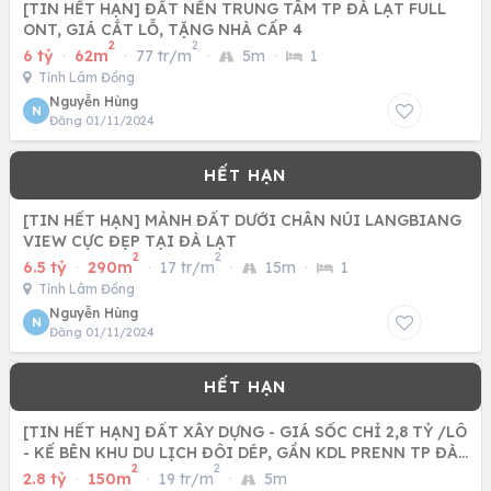
[TIN HẾT HẠN] ĐẤT NỀN TRUNG TÂM TP ĐÀ LẠT FULL
ONT, GIÁ CẮT LỖ, TẶNG NHÀ CẤP 4
2
2
6 tỷ
·
62m
·
77 tr/m
·
5m
·
1
Tỉnh Lâm Đồng
Nguyễn Hùng
N
Đăng 01/11/2024
[TIN HẾT HẠN] MẢNH ĐẤT DƯỚI CHÂN NÚI LANGBIANG
VIEW CỰC ĐẸP TẠI ĐÀ LẠT
2
2
6.5 tỷ
·
290m
·
17 tr/m
·
15m
·
1
Tỉnh Lâm Đồng
Nguyễn Hùng
N
Đăng 01/11/2024
[TIN HẾT HẠN] ĐẤT XÂY DỰNG - GIÁ SỐC CHỈ 2,8 TỶ /LÔ
- KẾ BÊN KHU DU LỊCH ĐÔI DÉP, GẦN KDL PRENN TP ĐÀ
2
2
LẠT.
2.8 tỷ
·
150m
·
19 tr/m
·
5m