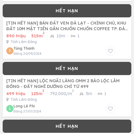
[TIN HẾT HẠN] BÁN ĐẤT VEN ĐÀ LẠT - CHÍNH CHỦ, KHU
ĐẤT 10M MẶT TIỀN GẦN CHUỒN CHUỒN COFFEE TP. ĐÀ
2
LẠT
890 triệu
·
515m
·
10m
·
1
Tỉnh Lâm Đồng
Tùng Thanh
T
Đăng 20/09/2024
[TIN HẾT HẠN] LỘC NGÃI LÀNG OMM 2 BẢO LỘC LÂM
ĐỒNG - ĐẤT NGHĨ DƯỠNG CHỈ TỪ 499
2
2
499 triệu
·
125m
·
792.000/m
·
5m
·
1
Tỉnh Lâm Đồng
Long Lê Phi
L
Đăng 27/07/2024