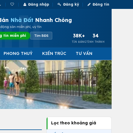
Đăng nhập
Đăng ký
Đăng tin
Bán
Nhà Đất
Nhanh Chóng
động sản miễn phí, uy tín
38K+
34
g tin miễn phí
Tìm BĐS
TIN ĐĂNG
TỈNH THÀNH
PHONG THUỶ
KIẾN TRÚC
TƯ VẤN
Lọc theo khoảng giá