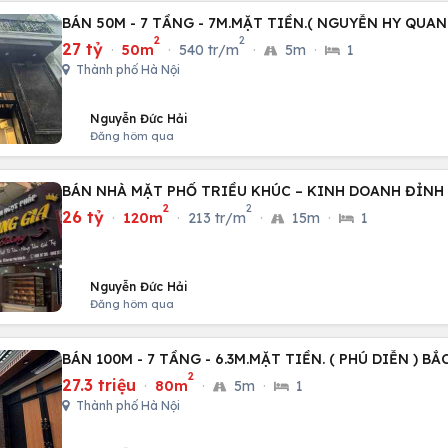
BÁN 50M - 7 TẦNG - 7M.MẶT TIỀN.( NGUYỄN HY QUA
2
2
27 tỷ
·
50m
·
540 tr/m
·
5m
·
1
Thành phố Hà Nội
Nguyễn Đức Hải
Đăng hôm qua
BÁN NHÀ MẶT PHỐ TRIỀU KHÚC – KINH DOANH ĐỈNH
2
2
26 tỷ
·
120m
·
213 tr/m
·
15m
·
1
Nguyễn Đức Hải
Đăng hôm qua
BÁN 100M - 7 TẦNG - 6.3M.MẶT TIỀN. ( PHÚ DIỄN ) BẮ
2
27.3 triệu
·
80m
·
5m
·
1
Thành phố Hà Nội