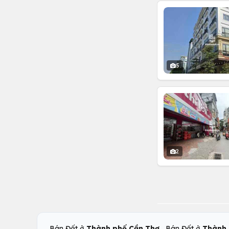
5
2
,
Bán Đất ở
Thành phố Cần Thơ
Bán Đất ở
Thành 