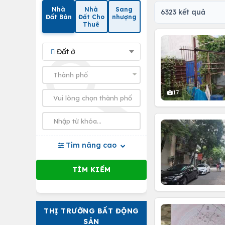
Nhà
Nhà
Sang
6323 kết quả
Đất Bán
Đất Cho
nhượng
Thuê
Đất ở
17
Tìm nâng cao
THỊ TRƯỜNG BẤT ĐỘNG
SẢN