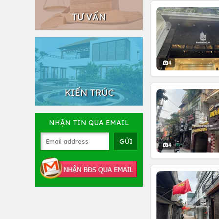
TƯ VẤN
4
KIẾN TRÚC
NHẬN TIN QUA EMAIL
4