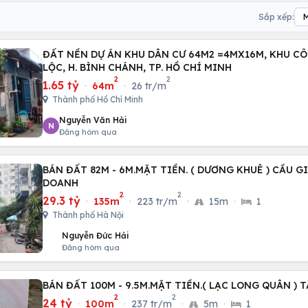
Sắp xếp:
ĐẤT NỀN DỰ ÁN KHU DÂN CƯ 64M2 =4MX16M, KHU C
LỘC, H. BÌNH CHÁNH, TP. HỒ CHÍ MINH
2
2
1.65 tỷ
·
64m
·
26 tr/m
Thành phố Hồ Chí Minh
Nguyễn Văn Hải
N
Đăng hôm qua
BÁN ĐẤT 82M - 6M.MẶT TIỀN. ( DƯƠNG KHUÊ ) CẦU GI
DOANH
2
2
29.3 tỷ
·
135m
·
223 tr/m
·
15m
·
1
Thành phố Hà Nội
Nguyễn Đức Hải
Đăng hôm qua
BÁN ĐẤT 100M - 9.5M.MẶT TIỀN.( LẠC LONG QUÂN ) T
2
2
24 tỷ
·
100m
·
237 tr/m
·
5m
·
1