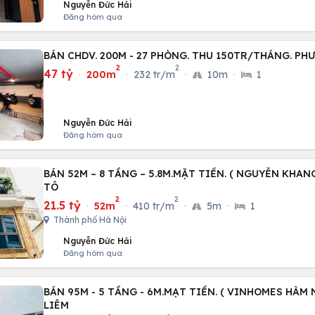
Nguyễn Đức Hải
Đăng hôm qua
BÁN CHDV. 200M - 27 PHÒNG. THU 150TR/THÁNG. P
2
2
47 tỷ
·
200m
·
232 tr/m
·
10m
·
1
Nguyễn Đức Hải
Đăng hôm qua
BÁN 52M – 8 TẦNG – 5.8M.MẶT TIỀN. ( NGUYỄN KHANG
TÔ
2
2
21.5 tỷ
·
52m
·
410 tr/m
·
5m
·
1
Thành phố Hà Nội
Nguyễn Đức Hải
Đăng hôm qua
BÁN 95M - 5 TẦNG - 6M.MẠT TIỀN. ( VINHOMES HÀM 
LIÊM