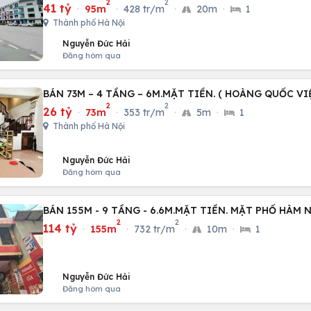
2
2
41 tỷ
·
95m
·
428 tr/m
·
20m
·
1
Thành phố Hà Nội
Nguyễn Đức Hải
Đăng hôm qua
BÁN 73M – 4 TẦNG – 6M.MẶT TIỀN. ( HOÀNG QUỐC VI
2
2
26 tỷ
·
73m
·
353 tr/m
·
5m
·
1
Thành phố Hà Nội
Nguyễn Đức Hải
Đăng hôm qua
BÁN 155M - 9 TẦNG - 6.6M.MẶT TIỀN. MẶT PHỐ HÀM 
2
2
114 tỷ
·
155m
·
732 tr/m
·
10m
·
1
Nguyễn Đức Hải
Đăng hôm qua