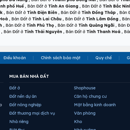
,
,
nh phố Huế
Bán Đất ở
Tỉnh An Giang
Bán Đất ở
Tỉnh Bắc Nin
,
,
,
ắk
Bán Đất ở
Tỉnh Điện Biên
Bán Đất ở
Tỉnh Đồng Tháp
Bán 
,
,
,
 Hoà
Bán Đất ở
Tỉnh Lai Châu
Bán Đất ở
Tỉnh Lâm Đồng
Bán
,
,
,
h
Bán Đất ở
Tỉnh Phú Thọ
Bán Đất ở
Tỉnh Quảng Ngãi
Bán Đ
,
,
,
Bán Đất ở
Tỉnh Thái Nguyên
Bán Đất ở
Tỉnh Thanh Hoá
Bá
Điều khoản
Chính sách bảo mật
Quy chế
G
MUA BÁN NHÀ ĐẤT
Đất ở
Shophouse
Đất nền dự án
Căn hộ chung cư
p
Đất nông nghiệp
Mặt bằng kinh doanh
Đất thương mại dịch vụ
Văn phòng
Nhà riêng
Kho