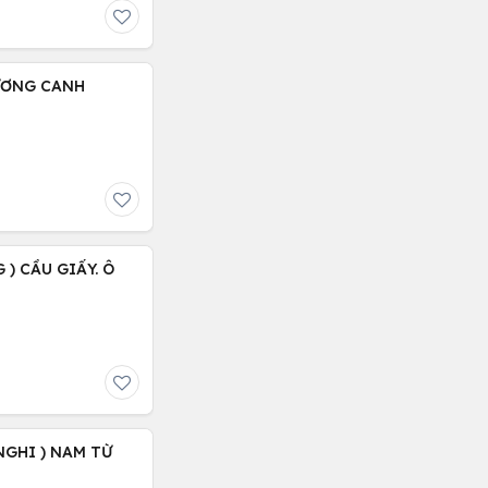
HƯƠNG CANH
 ) CẦU GIẤY. Ô
NGHI ) NAM TỪ