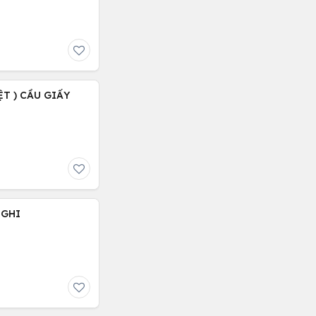
ỆT ) CẦU GIẤY
NGHI