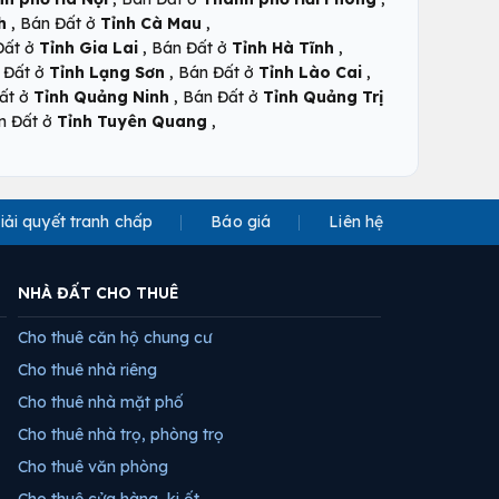
,
,
h
Bán Đất ở
Tỉnh Cà Mau
,
,
Đất ở
Tỉnh Gia Lai
Bán Đất ở
Tỉnh Hà Tĩnh
,
,
 Đất ở
Tỉnh Lạng Sơn
Bán Đất ở
Tỉnh Lào Cai
,
ất ở
Tỉnh Quảng Ninh
Bán Đất ở
Tỉnh Quảng Trị
,
n Đất ở
Tỉnh Tuyên Quang
iải quyết tranh chấp
Báo giá
Liên hệ
NHÀ ĐẤT CHO THUÊ
Cho thuê căn hộ chung cư
Cho thuê nhà riêng
Cho thuê nhà mặt phố
Cho thuê nhà trọ, phòng trọ
Cho thuê văn phòng