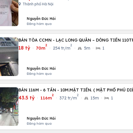
Thành phố Hà Nội
Nguyễn Đức Hải
Đăng hôm qua
BÁN TÒA CCMN - LẠC LONG QUÂN – DÒNG TIỀN 110
2
2
18 tỷ
·
70m
·
254 tr/m
·
5m
·
1
Nguyễn Đức Hải
Đăng hôm qua
BÁN 116M - 6 TẦN - 10M.MẶT TIỀN. ( MẶT PHỐ PHÚ DI
2
2
43.5 tỷ
·
116m
·
372 tr/m
·
15m
·
1
Nguyễn Đức Hải
Đăng hôm qua