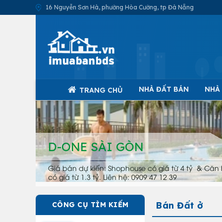
16 Nguyễn Sơn Hà, phường Hòa Cường, tp Đà Nẵng
NHÀ ĐẤT BÁN
NHÀ
TRANG CHỦ
D-ONE SÀI GÒN
Giá bán dự kiến: Shophouse có giá từ 4 tỷ & Căn 
có giá từ 1.3 tỷ. Liên hệ: 0909 47 12 39
Bán Đất ở
CÔNG CỤ TÌM KIẾM