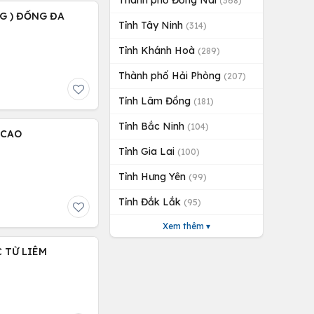
Thành phố Đồng Nai
(368)
NG ) ĐỐNG ĐA
Tỉnh Tây Ninh
(314)
Tỉnh Khánh Hoà
(289)
Thành phố Hải Phòng
(207)
Tỉnh Lâm Đồng
(181)
Tỉnh Bắc Ninh
(104)
 CAO
Tỉnh Gia Lai
(100)
Tỉnh Hưng Yên
(99)
Tỉnh Đắk Lắk
(95)
Xem thêm ▾
C TỪ LIÊM