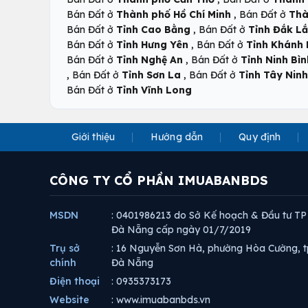
,
Bán Đất ở
Thành phố Hồ Chí Minh
Bán Đất ở
Thà
,
Bán Đất ở
Tỉnh Cao Bằng
Bán Đất ở
Tỉnh Đắk L
,
Bán Đất ở
Tỉnh Hưng Yên
Bán Đất ở
Tỉnh Khánh
,
Bán Đất ở
Tỉnh Nghệ An
Bán Đất ở
Tỉnh Ninh Bìn
,
,
Bán Đất ở
Tỉnh Sơn La
Bán Đất ở
Tỉnh Tây Ninh
Bán Đất ở
Tỉnh Vĩnh Long
Giới thiệu
Hướng dẫn
Quy định
CÔNG TY CỔ PHẦN IMUABANBDS
MSDN
: 0401986213 do Sở Kế hoạch & Đầu tư TP
Đà Nẵng cấp ngày 01/7/2019
Trụ sở
: 16 Nguyễn Sơn Hà, phường Hòa Cường, t
chính
Đà Nẵng
Điện thoại
: 0935373173
Website
: www.imuabanbds.vn