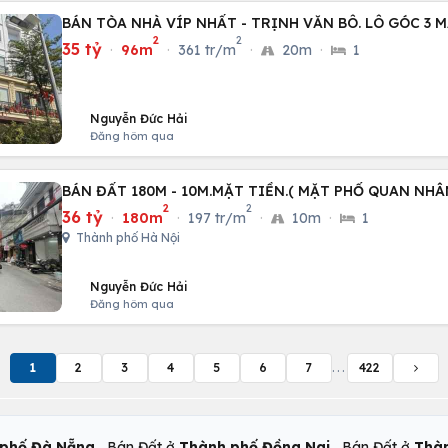
BÁN TÒA NHÀ VÍP NHẤT - TRỊNH VĂN BÔ. LÔ GÓC 3 M
2
2
35 tỷ
·
96m
·
361 tr/m
·
20m
·
1
Nguyễn Đức Hải
Đăng hôm qua
BÁN ĐẤT 180M - 10M.MẶT TIỀN.( MẶT PHỐ QUAN NHÂ
2
2
36 tỷ
·
180m
·
197 tr/m
·
10m
·
1
Thành phố Hà Nội
Nguyễn Đức Hải
Đăng hôm qua
1
2
3
4
5
6
7
...
422
,
,
phố Đà Nẵng
Bán Đất ở
Thành phố Đồng Nai
Bán Đất ở
Thàn