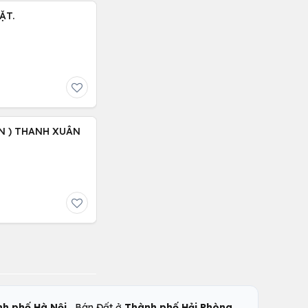
ẶT.
N ) THANH XUÂN
,
,
h phố Hà Nội
Bán Đất ở
Thành phố Hải Phòng