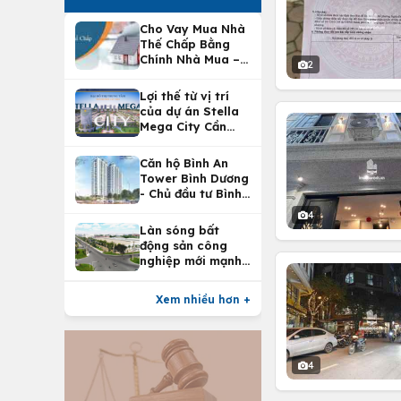
Cho Vay Mua Nhà
Thế Chấp Bằng
Chính Nhà Mua –
2
Lợi Ích Vay Mua
Nhà Tại
Lợi thế từ vị trí
Vietcombank
của dự án Stella
Mega City Cần
Thơ
Căn hộ Bình An
Tower Bình Dương
- Chủ đầu tư Bình
An Land
4
Làn sóng bất
động sản công
nghiệp mới mạnh
nhất 25 năm
Xem nhiều hơn +
4