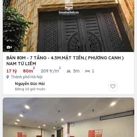
4
BÁN 80M - 7 TẦNG - 4.5M.MẶT TIỀN.( PHƯƠNG CANH )
NAM TỪ LIÊM
2
2
17 tỷ
·
80m
·
209 tr/m
·
5m
·
1
Thành phố Hà Nội
Nguyễn Đức Hải
Đăng 10 giờ trước