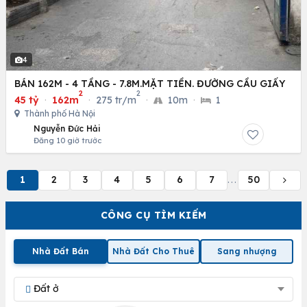
4
BÁN 162M - 4 TẦNG - 7.8M.MẶT TIỀN. ĐƯỜNG CẦU GIẤY
2
2
45 tỷ
·
162m
·
275 tr/m
·
10m
·
1
Thành phố Hà Nội
Nguyễn Đức Hải
Đăng 10 giờ trước
1
2
3
4
5
6
7
50
...
CÔNG CỤ TÌM KIẾM
Nhà Đất Bán
Nhà Đất Cho Thuê
Sang nhượng
Đất ở