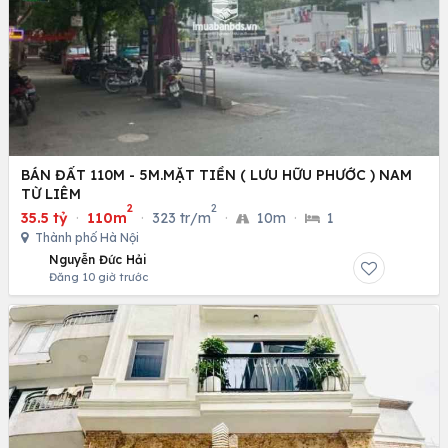
BÁN ĐẤT 110M - 5M.MẶT TIỀN ( LƯU HỮU PHƯỚC ) NAM
TỪ LIÊM
2
2
35.5 tỷ
·
110m
·
323 tr/m
·
10m
·
1
Thành phố Hà Nội
Nguyễn Đức Hải
Đăng 10 giờ trước