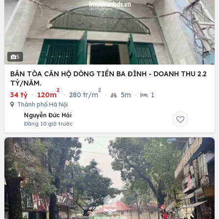
5
BÁN TÒA CĂN HỘ DÒNG TIỀN BA ĐÌNH - DOANH THU 2.2
TỶ/NĂM.
2
2
34 tỷ
·
120m
·
280 tr/m
·
5m
·
1
Thành phố Hà Nội
Nguyễn Đức Hải
Đăng 10 giờ trước