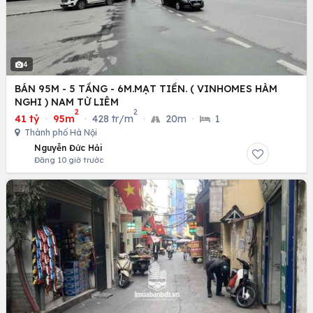
4
BÁN 95M - 5 TẦNG - 6M.MẠT TIỀN. ( VINHOMES HÀM
NGHI ) NAM TỪ LIÊM
2
2
41 tỷ
·
95m
·
428 tr/m
·
20m
·
1
Thành phố Hà Nội
Nguyễn Đức Hải
Đăng 10 giờ trước