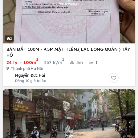
2
BÁN ĐẤT 100M - 9.5M.MẶT TIỀN.( LẠC LONG QUÂN ) TÂY
HỒ
2
2
24 tỷ
·
100m
·
237 tr/m
·
5m
·
1
Thành phố Hà Nội
Nguyễn Đức Hải
Đăng 10 giờ trước