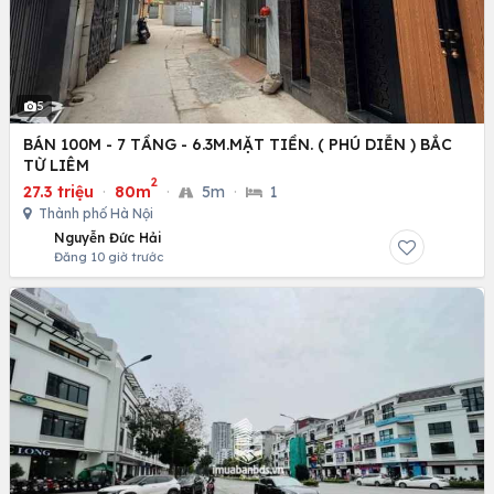
5
BÁN 100M - 7 TẦNG - 6.3M.MẶT TIỀN. ( PHÚ DIỄN ) BẮC
TỪ LIÊM
2
27.3 triệu
·
80m
·
5m
·
1
Thành phố Hà Nội
Nguyễn Đức Hải
Đăng 10 giờ trước