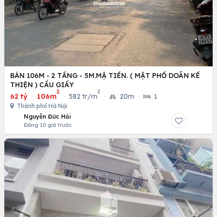
BÁN 106M - 2 TẦNG - 5M.MẶ TIỀN. ( MẶT PHỐ DOÃN KẾ
THIỆN ) CẦU GIẤY
2
2
62 tỷ
·
106m
·
582 tr/m
·
20m
·
1
Thành phố Hà Nội
Nguyễn Đức Hải
Đăng 10 giờ trước