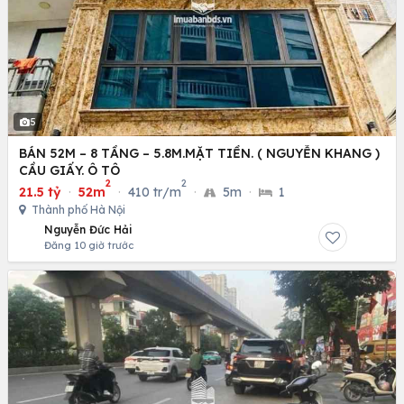
5
BÁN 52M – 8 TẦNG – 5.8M.MẶT TIỀN. ( NGUYỄN KHANG )
CẦU GIẤY. Ô TÔ
2
2
21.5 tỷ
·
52m
·
410 tr/m
·
5m
·
1
Thành phố Hà Nội
Nguyễn Đức Hải
Đăng 10 giờ trước