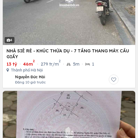
4
NHÀ SIÊ RẺ - KHÚC THỪA DỤ - 7 TẦNG THANG MÁY. CẦU
GIẤY
2
2
13 tỷ
·
46m
·
279 tr/m
·
5m
·
1
Thành phố Hà Nội
Nguyễn Đức Hải
Đăng 10 giờ trước