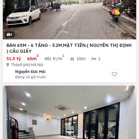
4
BÁN 65M - 6 TẦNG - 5.2M.MẶT TIỀN.( NGUYỄN THỊ ĐỊNH
) CẦU GIẤY
2
2
31.5 tỷ
·
65m
·
481 tr/m
·
10m
·
1
Thành phố Hà Nội
Nguyễn Đức Hải
Đăng 10 giờ trước