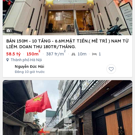
5
BÁN 150M - 10 TẦNG - 6.6M.MẶT TIỀN.( MỄ TRÌ ) NAM TỪ
LIÊM. DOAN THU 180TR/THÁNG.
2
2
58.5 tỷ
·
150m
·
387 tr/m
·
10m
·
1
Thành phố Hà Nội
Nguyễn Đức Hải
Đăng 10 giờ trước