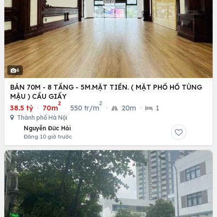
4
BÁN 70M - 8 TẦNG - 5M.MẶT TIỀN. ( MẶT PHỐ HỒ TÙNG
MẬU ) CẦU GIẤY
2
2
38.5 tỷ
·
70m
·
550 tr/m
·
20m
·
1
Thành phố Hà Nội
Nguyễn Đức Hải
Đăng 10 giờ trước