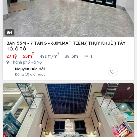
4
BÁN 55M - 7 TẦNG - 6.8M.MẶT TIỀN.( THỤY KHUÊ ) TÂY
HỒ. Ô TÔ
2
2
27 tỷ
·
55m
·
491 tr/m
·
5m
·
1
Thành phố Hà Nội
Nguyễn Đức Hải
Đăng 10 giờ trước