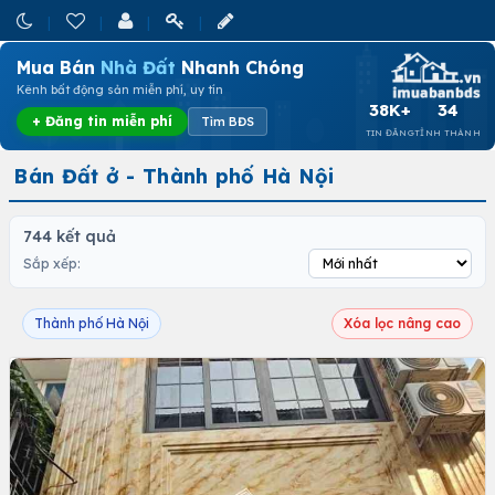
Mua Bán
Nhà Đất
Nhanh Chóng
Kênh bất động sản miễn phí, uy tín
38K+
34
+ Đăng tin miễn phí
Tìm BĐS
TIN ĐĂNG
TỈNH THÀNH
Bán Đất ở - Thành phố Hà Nội
744 kết quả
Sắp xếp:
Thành phố Hà Nội
Xóa lọc nâng cao