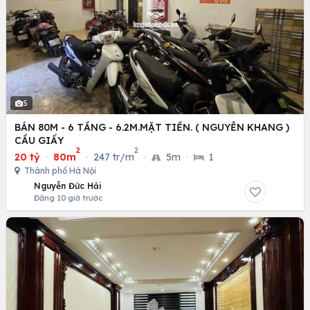
5
BÁN 80M - 6 TẦNG - 6.2M.MẶT TIỀN. ( NGUYỄN KHANG )
CẦU GIẤY
2
2
20 tỷ
·
80m
·
247 tr/m
·
5m
·
1
Thành phố Hà Nội
Nguyễn Đức Hải
Đăng 10 giờ trước