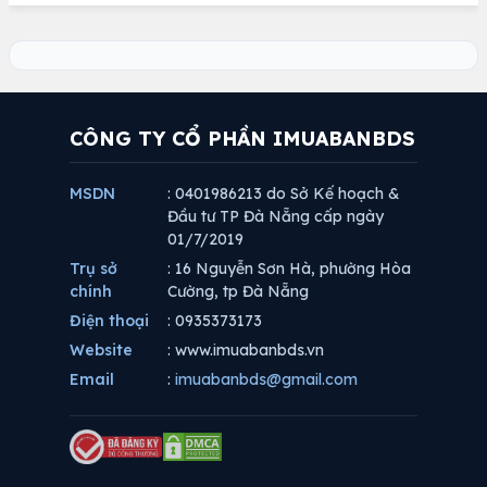
CÔNG TY CỔ PHẦN IMUABANBDS
MSDN
: 0401986213 do Sở Kế hoạch &
Đầu tư TP Đà Nẵng cấp ngày
01/7/2019
Trụ sở
: 16 Nguyễn Sơn Hà, phường Hòa
chính
Cường, tp Đà Nẵng
Điện thoại
: 0935373173
Website
: www.imuabanbds.vn
Email
:
imuabanbds@gmail.com