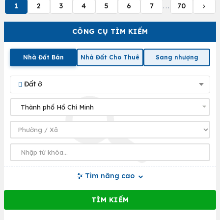
1
2
3
4
5
6
7
70
...
CÔNG CỤ TÌM KIẾM
Nhà Đất Bán
Nhà Đất Cho Thuê
Sang nhượng
Đất ở
Tìm nâng cao