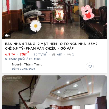
6
BÁN NHÀ 4 TẦNG- 2 MẶT HẺM –Ô TÔ NGỦ NHÀ -65M2 –
CHỈ 6.9 TỶ- PHẠM VĂN CHIÊU – GÒ VẤP
2
2
6.9 tỷ
·
70m
·
95 tr/m
·
6m
·
1
Thành phố Hồ Chí Minh
Nguyễn Thành Trung
Đăng 11/06/2026