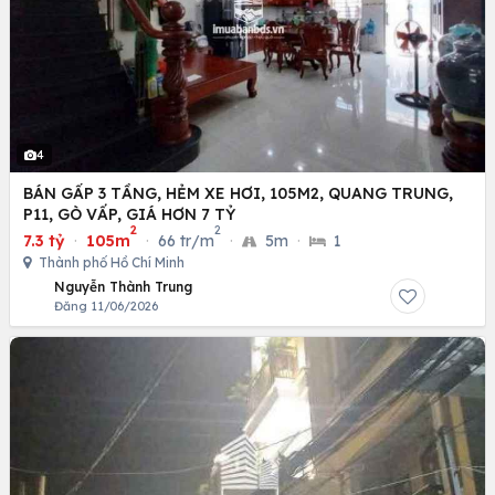
4
BÁN GẤP 3 TẦNG, HẺM XE HƠI, 105M2, QUANG TRUNG,
P11, GÒ VẤP, GIÁ HƠN 7 TỶ
2
2
7.3 tỷ
·
105m
·
66 tr/m
·
5m
·
1
Thành phố Hồ Chí Minh
Nguyễn Thành Trung
Đăng 11/06/2026