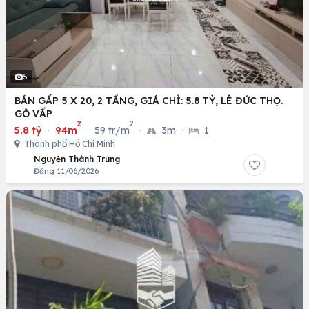
5
BÁN GẤP 5 X 20, 2 TẦNG, GIÁ CHỈ: 5.8 TỶ, LÊ ĐỨC THỌ.
GÒ VẤP
2
2
5.8 tỷ
·
94m
·
59 tr/m
·
3m
·
1
Thành phố Hồ Chí Minh
Nguyễn Thành Trung
Đăng 11/06/2026