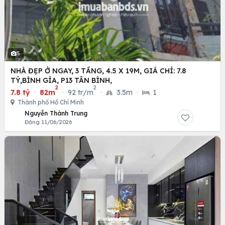
5
NHÀ ĐẸP Ở NGAY, 3 TẦNG, 4.5 X 19M, GIÁ CHỈ: 7.8
TỶ,BÌNH GỈA, P13 TÂN BÌNH,
2
2
7.8 tỷ
·
82m
·
92 tr/m
·
3.5m
·
1
Thành phố Hồ Chí Minh
Nguyễn Thành Trung
Đăng 11/06/2026