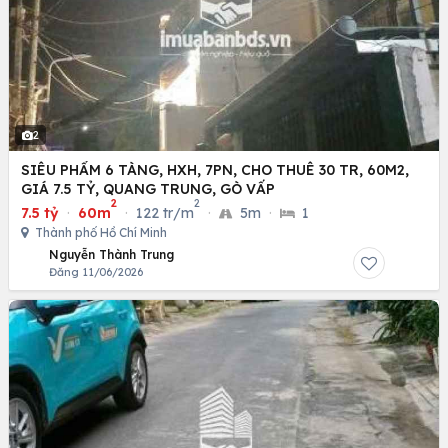
2
SIÊU PHẨM 6 TÀNG, HXH, 7PN, CHO THUÊ 30 TR, 60M2,
GIÁ 7.5 TỶ, QUANG TRUNG, GÒ VẤP
2
2
7.5 tỷ
·
60m
·
122 tr/m
·
5m
·
1
Thành phố Hồ Chí Minh
Nguyễn Thành Trung
Đăng 11/06/2026