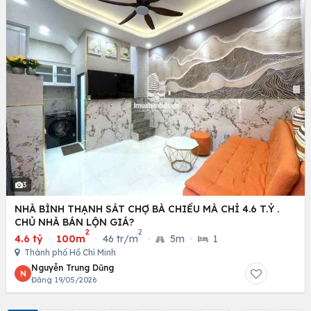
3
NHÀ BÌNH THẠNH SÁT CHỢ BÀ CHIỂU MÀ CHỈ 4.6 T.Ỷ .
CHỦ NHÀ BÁN LỘN GIÁ?
2
2
4.6 tỷ
·
100m
·
46 tr/m
·
5m
·
1
Thành phố Hồ Chí Minh
Nguyễn Trung Dũng
N
Đăng 19/05/2026