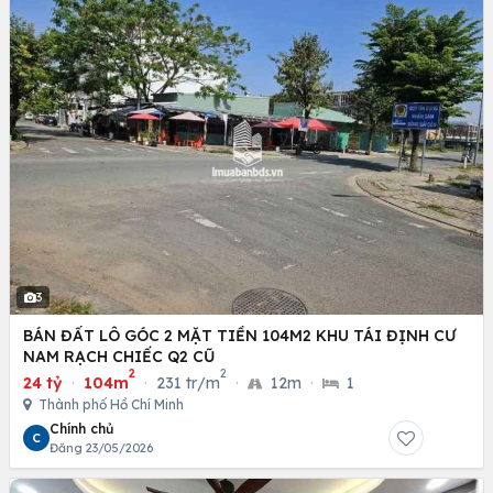
3
BÁN ĐẤT LÔ GÓC 2 MẶT TIỀN 104M2 KHU TÁI ĐỊNH CƯ
NAM RẠCH CHIẾC Q2 CŨ
2
2
24 tỷ
·
104m
·
231 tr/m
·
12m
·
1
Thành phố Hồ Chí Minh
Chính chủ
C
Đăng 23/05/2026