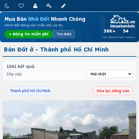
Mua Bán
Nhà Đất
Nhanh Chóng
Kênh bất động sản miễn phí, uy tín
38K+
34
+ Đăng tin miễn phí
Tìm BĐS
TIN ĐĂNG
TỈNH THÀNH
Bán Đất ở - Thành phố Hồ Chí Minh
1041 kết quả
Sắp xếp:
Thành phố Hồ Chí Minh
Xóa lọc nâng cao