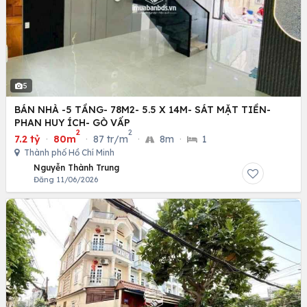
5
BÁN NHÀ -5 TẦNG- 78M2- 5.5 X 14M- SÁT MẶT TIỀN-
PHAN HUY ÍCH- GÒ VẤP
2
2
7.2 tỷ
·
80m
·
87 tr/m
·
8m
·
1
Thành phố Hồ Chí Minh
Nguyễn Thành Trung
Đăng 11/06/2026