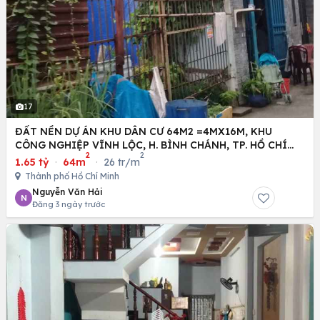
17
ĐẤT NỀN DỰ ÁN KHU DÂN CƯ 64M2 =4MX16M, KHU
CÔNG NGHIỆP VĨNH LỘC, H. BÌNH CHÁNH, TP. HỒ CHÍ
2
2
MINH
1.65 tỷ
·
64m
·
26 tr/m
Thành phố Hồ Chí Minh
Nguyễn Văn Hải
N
Đăng 3 ngày trước