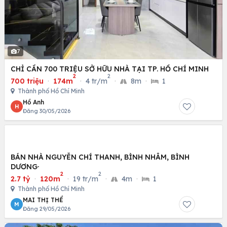
7
CHỈ CẦN 700 TRIỆU SỞ HỮU NHÀ TẠI TP. HỒ CHÍ MINH
2
2
700 triệu
·
174m
·
4 tr/m
·
8m
·
1
Thành phố Hồ Chí Minh
Hồ Anh
H
Đăng 30/05/2026
BÁN NHÀ NGUYỄN CHÍ THANH, BÌNH NHÂM, BÌNH
DƯƠNG·
2
2
2.7 tỷ
·
120m
·
19 tr/m
·
4m
·
1
Thành phố Hồ Chí Minh
MAI THỊ THỂ
M
Đăng 29/05/2026