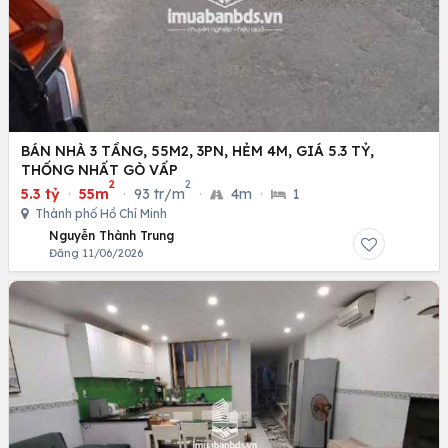
BÁN NHÀ 3 TẦNG, 55M2, 3PN, HẺM 4M, GIÁ 5.3 TỶ,
THỐNG NHẤT GÒ VẤP
2
2
5.3 tỷ
·
55m
·
93 tr/m
·
4m
·
1
Thành phố Hồ Chí Minh
Nguyễn Thành Trung
Đăng 11/06/2026