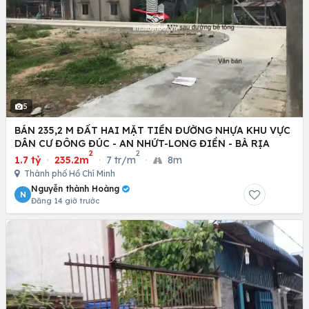
5
BÁN 235,2 M ĐẤT HAI MẶT TIỀN ĐƯỜNG NHỰA KHU VỰC
DÂN CƯ ĐÔNG ĐÚC - AN NHỨT-LONG ĐIỀN - BÀ RỊA
2
2
1.7 tỷ
·
235.2m
·
7 tr/m
·
8m
Thành phố Hồ Chí Minh
Nguyễn thành Hoàng
N
Đăng 14 giờ trước