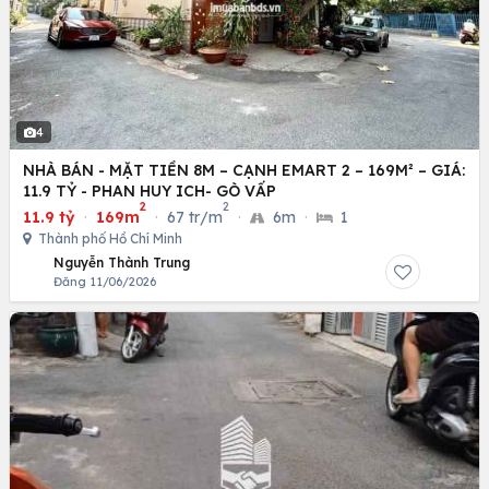
4
NHÀ BÁN - MẶT TIỀN 8M – CẠNH EMART 2 – 169M² – GIÁ:
11.9 TỶ - PHAN HUY ICH- GÒ VẤP
2
2
11.9 tỷ
·
169m
·
67 tr/m
·
6m
·
1
Thành phố Hồ Chí Minh
Nguyễn Thành Trung
Đăng 11/06/2026