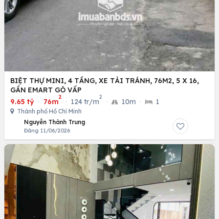
BIỆT THỰ MINI, 4 TẦNG, XE TẢI TRÁNH, 76M2, 5 X 16,
GẦN EMART GÒ VẤP
2
2
9.65 tỷ
·
76m
·
124 tr/m
·
10m
·
1
Thành phố Hồ Chí Minh
Nguyễn Thành Trung
Đăng 11/06/2026