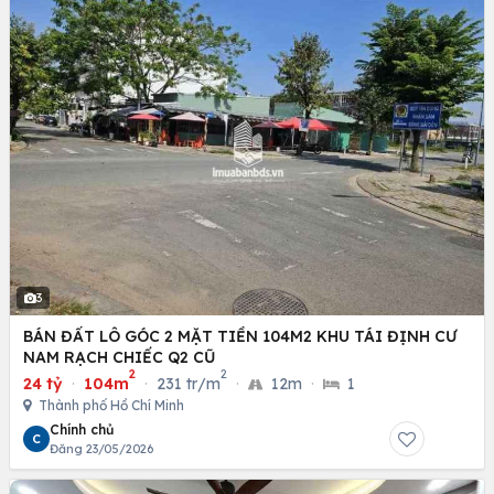
3
BÁN ĐẤT LÔ GÓC 2 MẶT TIỀN 104M2 KHU TÁI ĐỊNH CƯ
NAM RẠCH CHIẾC Q2 CŨ
2
2
24 tỷ
·
104m
·
231 tr/m
·
12m
·
1
Thành phố Hồ Chí Minh
Chính chủ
C
Đăng 23/05/2026