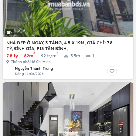
5
NHÀ ĐẸP Ở NGAY, 3 TẦNG, 4.5 X 19M, GIÁ CHỈ: 7.8
TỶ,BÌNH GỈA, P13 TÂN BÌNH,
2
2
7.8 tỷ
·
82m
·
92 tr/m
·
3.5m
·
1
Thành phố Hồ Chí Minh
Nguyễn Thành Trung
Đăng 11/06/2026