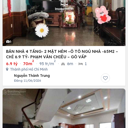
6
BÁN NHÀ 4 TẦNG- 2 MẶT HẺM –Ô TÔ NGỦ NHÀ -65M2 –
CHỈ 6.9 TỶ- PHẠM VĂN CHIÊU – GÒ VẤP
2
2
6.9 tỷ
·
70m
·
95 tr/m
·
6m
·
1
Thành phố Hồ Chí Minh
Nguyễn Thành Trung
Đăng 11/06/2026