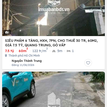
2
SIÊU PHẨM 6 TÀNG, HXH, 7PN, CHO THUÊ 30 TR, 60M2,
GIÁ 7.5 TỶ, QUANG TRUNG, GÒ VẤP
2
2
7.5 tỷ
·
60m
·
122 tr/m
·
5m
·
1
Thành phố Hồ Chí Minh
Nguyễn Thành Trung
Đăng 11/06/2026