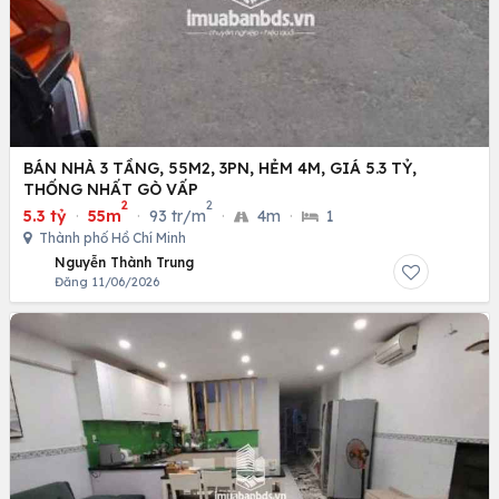
BÁN NHÀ 3 TẦNG, 55M2, 3PN, HẺM 4M, GIÁ 5.3 TỶ,
THỐNG NHẤT GÒ VẤP
2
2
5.3 tỷ
·
55m
·
93 tr/m
·
4m
·
1
Thành phố Hồ Chí Minh
Nguyễn Thành Trung
Đăng 11/06/2026