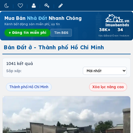
Mua Bán
Nhà Đất
Nhanh Chóng
Kênh bất động sản miễn phí, uy tín
38K+
34
+ Đăng tin miễn phí
Tìm BĐS
TIN ĐĂNG
TỈNH THÀNH
Bán Đất ở - Thành phố Hồ Chí Minh
1041 kết quả
Sắp xếp:
Thành phố Hồ Chí Minh
Xóa lọc nâng cao