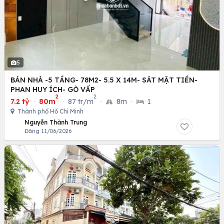
5
BÁN NHÀ -5 TẦNG- 78M2- 5.5 X 14M- SÁT MẶT TIỀN-
PHAN HUY ÍCH- GÒ VẤP
2
2
7.2 tỷ
·
80m
·
87 tr/m
·
8m
·
1
Thành phố Hồ Chí Minh
Nguyễn Thành Trung
Đăng 11/06/2026