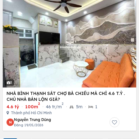
3
NHÀ BÌNH THẠNH SÁT CHỢ BÀ CHIỂU MÀ CHỈ 4.6 T.Ỷ .
CHỦ NHÀ BÁN LỘN GIÁ?
2
2
4.6 tỷ
·
100m
·
46 tr/m
·
5m
·
1
Thành phố Hồ Chí Minh
Nguyễn Trung Dũng
N
Đăng 19/05/2026