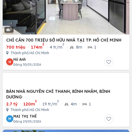
7
CHỈ CẦN 700 TRIỆU SỞ HỮU NHÀ TẠI TP. HỒ CHÍ MINH
2
2
700 triệu
·
174m
·
4 tr/m
·
8m
·
1
Thành phố Hồ Chí Minh
Hồ Anh
H
Đăng 30/05/2026
BÁN NHÀ NGUYỄN CHÍ THANH, BÌNH NHÂM, BÌNH
DƯƠNG·
2
2
2.7 tỷ
·
120m
·
19 tr/m
·
4m
·
1
Thành phố Hồ Chí Minh
MAI THỊ THỂ
M
Đăng 29/05/2026