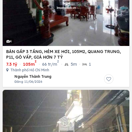
4
BÁN GẤP 3 TẦNG, HẺM XE HƠI, 105M2, QUANG TRUNG,
P11, GÒ VẤP, GIÁ HƠN 7 TỶ
2
2
7.3 tỷ
·
105m
·
66 tr/m
·
5m
·
1
Thành phố Hồ Chí Minh
Nguyễn Thành Trung
Đăng 11/06/2026