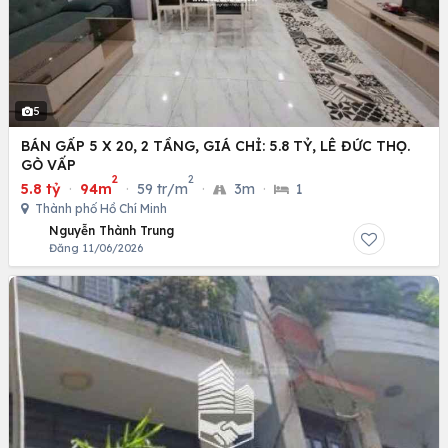
5
BÁN GẤP 5 X 20, 2 TẦNG, GIÁ CHỈ: 5.8 TỶ, LÊ ĐỨC THỌ.
GÒ VẤP
2
2
5.8 tỷ
·
94m
·
59 tr/m
·
3m
·
1
Thành phố Hồ Chí Minh
Nguyễn Thành Trung
Đăng 11/06/2026