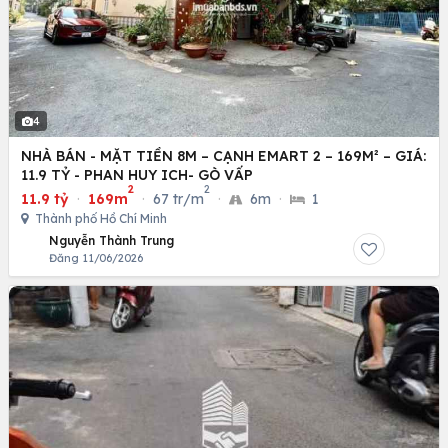
4
NHÀ BÁN - MẶT TIỀN 8M – CẠNH EMART 2 – 169M² – GIÁ:
11.9 TỶ - PHAN HUY ICH- GÒ VẤP
2
2
11.9 tỷ
·
169m
·
67 tr/m
·
6m
·
1
Thành phố Hồ Chí Minh
Nguyễn Thành Trung
Đăng 11/06/2026