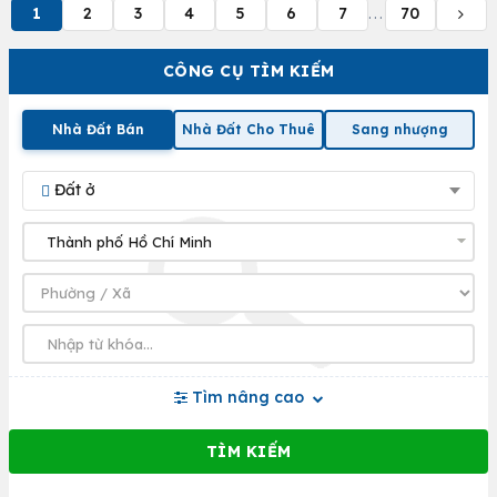
1
2
3
4
5
6
7
70
...
CÔNG CỤ TÌM KIẾM
Nhà Đất Bán
Nhà Đất Cho Thuê
Sang nhượng
Đất ở
Tìm nâng cao