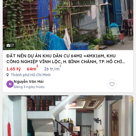
17
ĐẤT NỀN DỰ ÁN KHU DÂN CƯ 64M2 =4MX16M, KHU
CÔNG NGHIỆP VĨNH LỘC, H. BÌNH CHÁNH, TP. HỒ CHÍ
2
2
MINH
1.65 tỷ
·
64m
·
26 tr/m
Thành phố Hồ Chí Minh
Nguyễn Văn Hải
N
Đăng 3 ngày trước