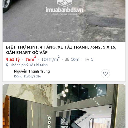
BIỆT THỰ MINI, 4 TẦNG, XE TẢI TRÁNH, 76M2, 5 X 16,
GẦN EMART GÒ VẤP
2
2
9.65 tỷ
·
76m
·
124 tr/m
·
10m
·
1
Thành phố Hồ Chí Minh
Nguyễn Thành Trung
Đăng 11/06/2026