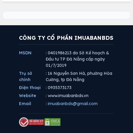
CÔNG TY CỔ PHẦN IMUABANBDS
MSDN
: 0401986213 do Sở Kế hoạch &
Đầu tư TP Đà Nẵng cấp ngày
01/7/2019
Trụ sở
: 16 Nguyễn Sơn Hà, phường Hòa
chính
Cường, tp Đà Nẵng
Điện thoại
: 0935373173
Website
: www.imuabanbds.vn
Email
:
imuabanbds@gmail.com