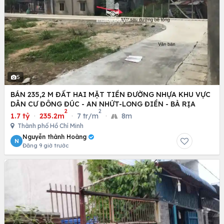
5
BÁN 235,2 M ĐẤT HAI MẶT TIỀN ĐƯỜNG NHỰA KHU VỰC
DÂN CƯ ĐÔNG ĐÚC - AN NHỨT-LONG ĐIỀN - BÀ RỊA
2
2
1.7 tỷ
·
235.2m
·
7 tr/m
·
8m
Thành phố Hồ Chí Minh
Nguyễn thành Hoàng
N
Đăng 9 giờ trước