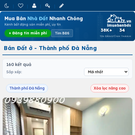
Mua Bán
Nhà Đất
Nhanh Chóng
Kênh bất động sản miễn phí, uy tín
38K+
34
+ Đăng tin miễn phí
Tìm BĐS
TIN ĐĂNG
TỈNH THÀNH
Bán Đất ở - Thành phố Đà Nẵng
160 kết quả
Sắp xếp:
Thành phố Đà Nẵng
Xóa lọc nâng cao