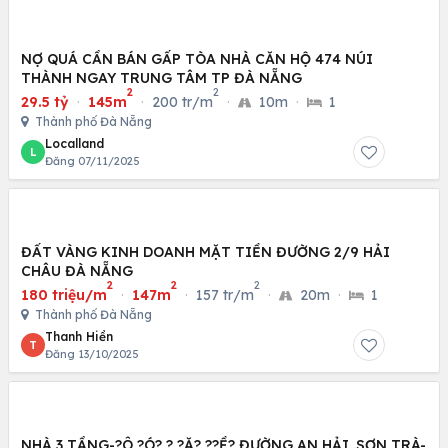
NỢ QUÁ CẦN BÁN GẤP TÒA NHÀ CĂN HỘ 474 NÚI
THÀNH NGAY TRUNG TÂM TP ĐÀ NẴNG
2
2
29.5 tỷ
·
145m
·
200 tr/m
·
10m
·
1
Thành phố Đà Nẵng
Localland
L
Đăng 07/11/2025
ĐẤT VÀNG KINH DOANH MẶT TIỀN ĐƯỜNG 2/9 HẢI
CHÂU ĐÀ NẴNG
2
2
2
180 triệu/m
·
147m
·
157 tr/m
·
20m
·
1
Thành phố Đà Nẵng
Thanh Hiền
T
Đăng 13/10/2025
NHÀ 3 TẦNG-?Ô ?Ó? ? ?Ặ? ??Ề? ĐƯỜNG AN HẢI .SƠN TRÀ-