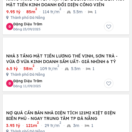
MẶT TIỀN KINH DOANH ĐỐI DIỆN CÔNG VIÊN
2
2
9.95 tỷ
·
85m
·
114 tr/m
·
5.5m
·
1
Thành phố Đà Nẵng
Đặng Diệu Trâm
Đ
Đăng 23/09/2025
NHÀ 3 TẦNG MẶT TIỀN LƯƠNG THẾ VINH, SƠN TRÀ -
VỪA Ở VỪA KINH DOANH SẦM UẤT- GIÁ NHỈNH 6 TỶ
2
2
6.5 tỷ
·
58m
·
109 tr/m
·
5.5m
·
1
Thành phố Đà Nẵng
Đặng Diệu Trâm
Đ
Đăng 11/09/2025
NỢ QUÁ CẦN BÁN NHÀ DIỆN TÍCH 121M2 KIỆT ĐIỆN
BIÊN PHỦ - NGAY TRUNG TÂM TP ĐÀ NẴNG
2
2
3.95 tỷ
·
121m
·
29 tr/m
·
3m
·
1
Thành phố Đà Nẵng