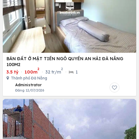
BÁN ĐẤT Ở MẶT TIỀN NGÔ QUYỀN AN HẢI ĐÀ NẴNG
100M2
2
2
3.5 tỷ
·
100m
·
32 tr/m
·
1
Thành phố Đà Nẵng
Administrator
Đăng 12/07/2026