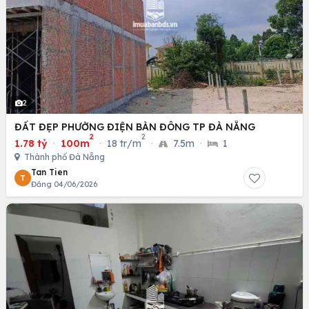
2
ĐẤT ĐẸP PHƯỜNG ĐIỆN BÀN ĐÔNG TP ĐÀ NẴNG
2
2
1.78 tỷ
·
100m
·
18 tr/m
·
7.5m
·
1
Thành phố Đà Nẵng
Tan Tien
T
Đăng 04/06/2026