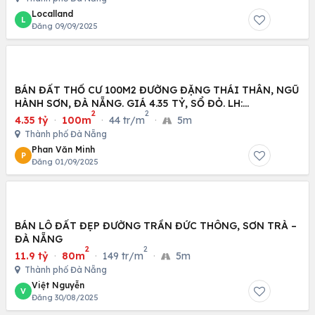
Localland
L
Đăng 09/09/2025
BÁN ĐẤT THỔ CƯ 100M2 ĐƯỜNG ĐẶNG THÁI THÂN, NGŨ
HÀNH SƠN, ĐÀ NẴNG. GIÁ 4.35 TỶ, SỔ ĐỎ. LH:
2
2
0816638405
4.35 tỷ
·
100m
·
44 tr/m
·
5m
Thành phố Đà Nẵng
Phan Văn Minh
P
Đăng 01/09/2025
BÁN LÔ ĐẤT ĐẸP ĐƯỜNG TRẦN ĐỨC THÔNG, SƠN TRÀ –
ĐÀ NẴNG
2
2
11.9 tỷ
·
80m
·
149 tr/m
·
5m
Thành phố Đà Nẵng
Việt Nguyễn
V
Đăng 30/08/2025