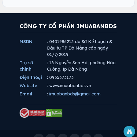
CÔNG TY CỔ PHẦN IMUABANBDS
MSDN
: 0401986213 do Sở Kế hoạch &
Đầu tư TP Đà Nẵng cấp ngày
01/7/2019
Trụ sở
: 16 Nguyễn Sơn Hà, phường Hòa
chính
Cường, tp Đà Nẵng
Điện thoại
: 0935373173
Website
: www.imuabanbds.vn
Email
:
imuabanbds@gmail.com