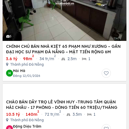
5
CHÍNH CHỦ BÁN NHÀ KIỆT 65 PHẠM NHƯ XƯƠNG – GẦN
ĐẠI HỌC SƯ PHẠM ĐÀ NẴNG – MẶT TIỀN RỘNG 6M
2
2
3.6 tỷ
·
98m
·
34 tr/m
·
2.5m
·
1
Thành phố Đà Nẵng
Hải Hà
H
Đăng 12/01/2026
CHÀO BÁN DÃY TRỌ LÊ VĨNH HUY -TRUNG TÂM QUẬN
HẢI CHÂU - 17 PHÒNG - DÒNG TIỀN 60 TRIỆU/THÁNG
2
2
10.5 tỷ
·
140m
·
72 tr/m
·
3.5m
·
1
Thành phố Đà Nẵng
Đặng Diệu Trâm
Đ