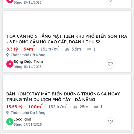
Đăng 13/11/2025
TOÀ CĂN HỘ 5 TẦNG MẶT TIỀN KHU PHỐ BIỂN SƠN TRÀ
- 8 PHÒNG CĂN HỘ CAO CẤP, DOANH THU 32
2
2
TRIỆU/THÁNG
8.3 tỷ
·
54m
·
151 tr/m
·
5.5m
·
1
Thành phố Đà Nẵng
Đặng Diệu Trâm
Đ
Đăng 13/11/2025
BÁN HOMESTAY MẶT BIỂN ĐƯỜNG TRƯỜNG SA NGAY
TRUNG TÂM DU LỊCH PHỐ TÂY - ĐÀ NẴNG
2
2
13.55 tỷ
·
100m
·
132 tr/m
·
25m
·
1
Thành phố Đà Nẵng
Localland
L
Đăng 07/11/2025