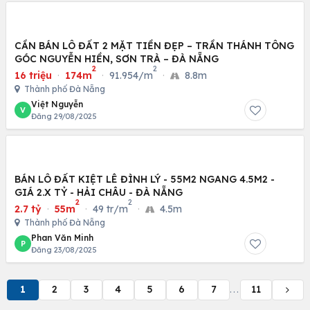
CẦN BÁN LÔ ĐẤT 2 MẶT TIỀN ĐẸP – TRẦN THÁNH TÔNG
GÓC NGUYỄN HIỀN, SƠN TRÀ – ĐÀ NẴNG
2
2
16 triệu
·
174m
·
91.954/m
·
8.8m
Thành phố Đà Nẵng
Việt Nguyễn
V
Đăng 29/08/2025
BÁN LÔ ĐẤT KIỆT LÊ ĐÌNH LÝ - 55M2 NGANG 4.5M2 -
GIÁ 2.X TỶ - HẢI CHÂU - ĐÀ NẴNG
2
2
2.7 tỷ
·
55m
·
49 tr/m
·
4.5m
Thành phố Đà Nẵng
Phan Văn Minh
P
Đăng 23/08/2025
1
2
3
4
5
6
7
11
...