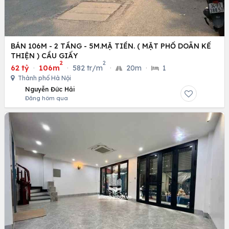
BÁN 106M - 2 TẦNG - 5M.MẶ TIỀN. ( MẶT PHỐ DOÃN KẾ
THIỆN ) CẦU GIẤY
2
2
62 tỷ
·
106m
·
582 tr/m
·
20m
·
1
Thành phố Hà Nội
Nguyễn Đức Hải
Đăng hôm qua