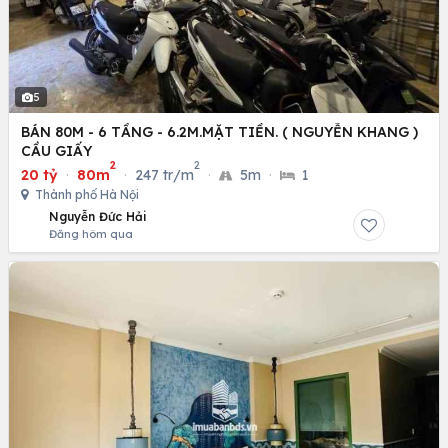
5
BÁN 80M - 6 TẦNG - 6.2M.MẶT TIỀN. ( NGUYỄN KHANG )
CẦU GIẤY
2
2
20 tỷ
·
80m
·
247 tr/m
·
5m
·
1
Thành phố Hà Nội
Nguyễn Đức Hải
Đăng hôm qua