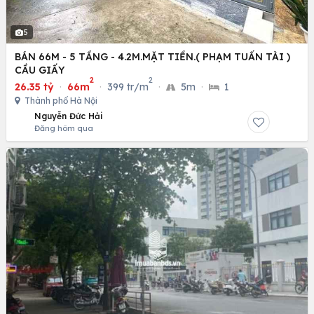
5
BÁN 66M - 5 TẦNG - 4.2M.MẶT TIỀN.( PHẠM TUẤN TÀI )
CẦU GIẤY
2
2
26.35 tỷ
·
66m
·
399 tr/m
·
5m
·
1
Thành phố Hà Nội
Nguyễn Đức Hải
Đăng hôm qua