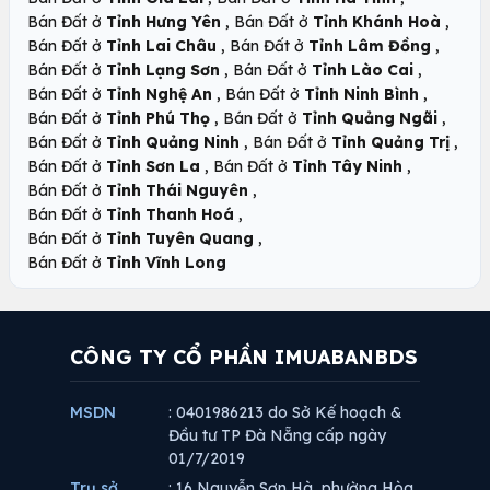
,
,
Bán Đất ở
Tỉnh Hưng Yên
Bán Đất ở
Tỉnh Khánh Hoà
,
,
Bán Đất ở
Tỉnh Lai Châu
Bán Đất ở
Tỉnh Lâm Đồng
,
,
Bán Đất ở
Tỉnh Lạng Sơn
Bán Đất ở
Tỉnh Lào Cai
,
,
Bán Đất ở
Tỉnh Nghệ An
Bán Đất ở
Tỉnh Ninh Bình
,
,
Bán Đất ở
Tỉnh Phú Thọ
Bán Đất ở
Tỉnh Quảng Ngãi
,
,
Bán Đất ở
Tỉnh Quảng Ninh
Bán Đất ở
Tỉnh Quảng Trị
,
,
Bán Đất ở
Tỉnh Sơn La
Bán Đất ở
Tỉnh Tây Ninh
,
Bán Đất ở
Tỉnh Thái Nguyên
,
Bán Đất ở
Tỉnh Thanh Hoá
,
Bán Đất ở
Tỉnh Tuyên Quang
Bán Đất ở
Tỉnh Vĩnh Long
CÔNG TY CỔ PHẦN IMUABANBDS
MSDN
: 0401986213 do Sở Kế hoạch &
Đầu tư TP Đà Nẵng cấp ngày
01/7/2019
Trụ sở
: 16 Nguyễn Sơn Hà, phường Hòa