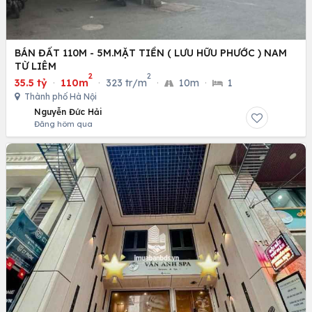
BÁN ĐẤT 110M - 5M.MẶT TIỀN ( LƯU HỮU PHƯỚC ) NAM
TỪ LIÊM
2
2
35.5 tỷ
·
110m
·
323 tr/m
·
10m
·
1
Thành phố Hà Nội
Nguyễn Đức Hải
Đăng hôm qua