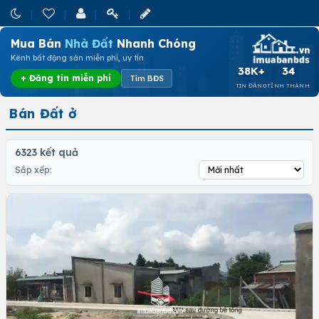
Mua Bán
Nhà Đất
Nhanh Chóng
Kênh bất động sản miễn phí, uy tín
38K+
34
+ Đăng tin miễn phí
Tìm BĐS
TIN ĐĂNG
TỈNH THÀNH
Bán Đất ở
6323 kết quả
Sắp xếp: