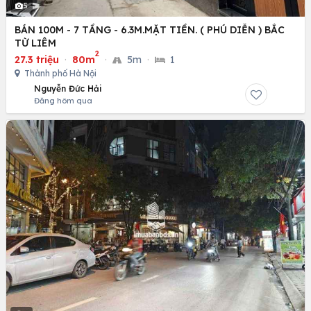
5
BÁN 100M - 7 TẦNG - 6.3M.MẶT TIỀN. ( PHÚ DIỄN ) BẮC
TỪ LIÊM
2
27.3 triệu
·
80m
·
5m
·
1
Thành phố Hà Nội
Nguyễn Đức Hải
Đăng hôm qua