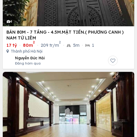
4
BÁN 80M - 7 TẦNG - 4.5M.MẶT TIỀN.( PHƯƠNG CANH )
NAM TỪ LIÊM
2
2
17 tỷ
·
80m
·
209 tr/m
·
5m
·
1
Thành phố Hà Nội
Nguyễn Đức Hải
Đăng hôm qua