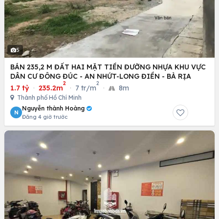
5
BÁN 235,2 M ĐẤT HAI MẶT TIỀN ĐƯỜNG NHỰA KHU VỰC
DÂN CƯ ĐÔNG ĐÚC - AN NHỨT-LONG ĐIỀN - BÀ RỊA
2
2
1.7 tỷ
·
235.2m
·
7 tr/m
·
8m
Thành phố Hồ Chí Minh
Nguyễn thành Hoàng
N
Đăng 4 giờ trước