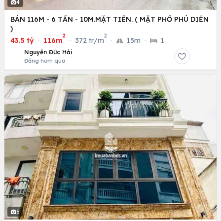
4
BÁN 116M - 6 TẦN - 10M.MẶT TIỀN. ( MẶT PHỐ PHÚ DIỄN
)
2
2
43.5 tỷ
·
116m
·
372 tr/m
·
15m
·
1
Nguyễn Đức Hải
Đăng hôm qua
5