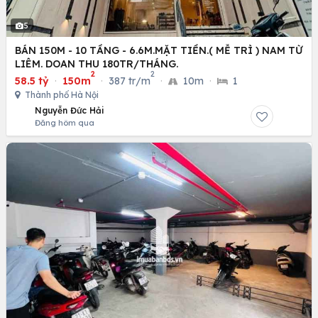
5
BÁN 150M - 10 TẦNG - 6.6M.MẶT TIỀN.( MỄ TRÌ ) NAM TỪ
LIÊM. DOAN THU 180TR/THÁNG.
2
2
58.5 tỷ
·
150m
·
387 tr/m
·
10m
·
1
Thành phố Hà Nội
Nguyễn Đức Hải
Đăng hôm qua