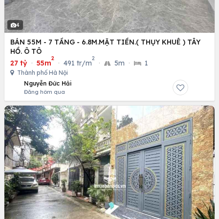
4
BÁN 55M - 7 TẦNG - 6.8M.MẶT TIỀN.( THỤY KHUÊ ) TÂY
HỒ. Ô TÔ
2
2
27 tỷ
·
55m
·
491 tr/m
·
5m
·
1
Thành phố Hà Nội
Nguyễn Đức Hải
Đăng hôm qua