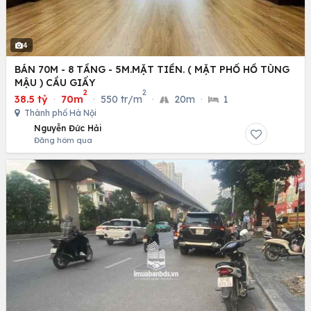
4
BÁN 70M - 8 TẦNG - 5M.MẶT TIỀN. ( MẶT PHỐ HỒ TÙNG
MẬU ) CẦU GIẤY
2
2
38.5 tỷ
·
70m
·
550 tr/m
·
20m
·
1
Thành phố Hà Nội
Nguyễn Đức Hải
Đăng hôm qua