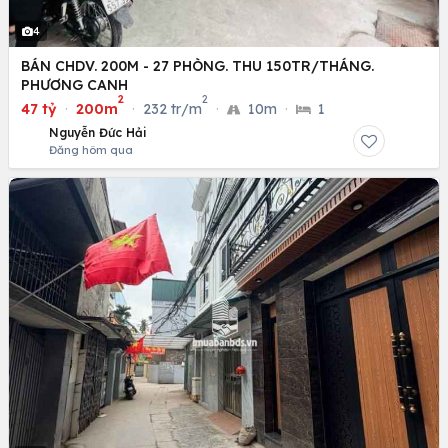
4
BÁN CHDV. 200M - 27 PHÒNG. THU 150TR/THÁNG.
PHƯƠNG CANH
2
2
47 tỷ
·
200m
·
232 tr/m
·
10m
·
1
Nguyễn Đức Hải
Đăng hôm qua