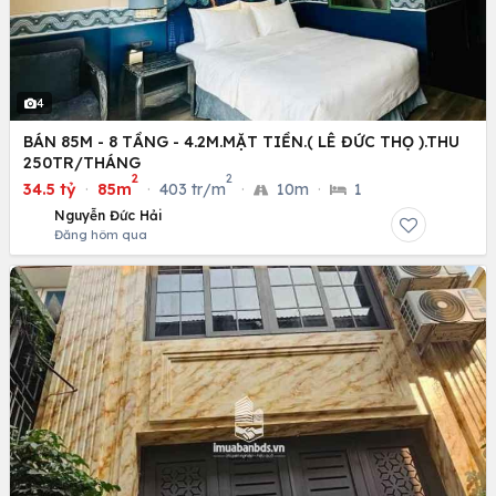
4
BÁN 85M - 8 TẦNG - 4.2M.MẶT TIỀN.( LÊ ĐỨC THỌ ).THU
250TR/THÁNG
2
2
34.5 tỷ
·
85m
·
403 tr/m
·
10m
·
1
Nguyễn Đức Hải
Đăng hôm qua