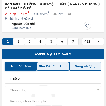
BÁN 52M – 8 TẦNG – 5.8M.MẶT TIỀN. ( NGUYỄN KHANG )
CẦU GIẤY. Ô TÔ
2
2
21.5 tỷ
·
52m
·
410 tr/m
·
5m
·
1
Thành phố Hà Nội
Nguyễn Đức Hải
Đăng hôm qua
1
2
3
4
5
6
7
422
...
CÔNG CỤ TÌM KIẾM
Nhà Đất Bán
Nhà Đất Cho Thuê
Sang nhượng
Đất ở