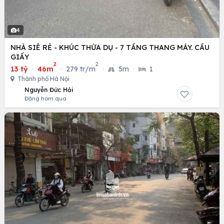
4
NHÀ SIÊ RẺ - KHÚC THỪA DỤ - 7 TẦNG THANG MÁY. CẦU
GIẤY
2
2
13 tỷ
·
46m
·
279 tr/m
·
5m
·
1
Thành phố Hà Nội
Nguyễn Đức Hải
Đăng hôm qua