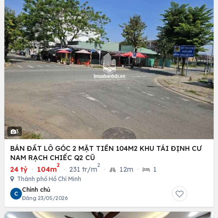
3
BÁN ĐẤT LÔ GÓC 2 MẶT TIỀN 104M2 KHU TÁI ĐỊNH CƯ
NAM RẠCH CHIẾC Q2 CŨ
2
2
24 tỷ
·
104m
·
231 tr/m
·
12m
·
1
Thành phố Hồ Chí Minh
Chính chủ
C
Đăng 23/05/2026