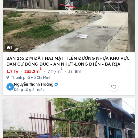
5
BÁN 235,2 M ĐẤT HAI MẶT TIỀN ĐƯỜNG NHỰA KHU VỰC
DÂN CƯ ĐÔNG ĐÚC - AN NHỨT-LONG ĐIỀN - BÀ RỊA
2
2
1.7 tỷ
·
235.2m
·
7 tr/m
·
8m
Thành phố Hồ Chí Minh
Nguyễn thành Hoàng
N
Đăng 10 giờ trước