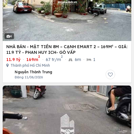
4
NHÀ BÁN - MẶT TIỀN 8M – CẠNH EMART 2 – 169M² – GIÁ:
11.9 TỶ - PHAN HUY ICH- GÒ VẤP
2
2
11.9 tỷ
·
169m
·
67 tr/m
·
6m
·
1
Thành phố Hồ Chí Minh
Nguyễn Thành Trung
Đăng 11/06/2026