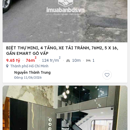
BIỆT THỰ MINI, 4 TẦNG, XE TẢI TRÁNH, 76M2, 5 X 16,
GẦN EMART GÒ VẤP
2
2
9.65 tỷ
·
76m
·
124 tr/m
·
10m
·
1
Thành phố Hồ Chí Minh
Nguyễn Thành Trung
Đăng 11/06/2026