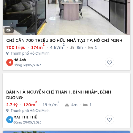
7
CHỈ CẦN 700 TRIỆU SỞ HỮU NHÀ TẠI TP. HỒ CHÍ MINH
2
2
700 triệu
·
174m
·
4 tr/m
·
8m
·
1
Thành phố Hồ Chí Minh
Hồ Anh
H
Đăng 30/05/2026
BÁN NHÀ NGUYỄN CHÍ THANH, BÌNH NHÂM, BÌNH
DƯƠNG·
2
2
2.7 tỷ
·
120m
·
19 tr/m
·
4m
·
1
Thành phố Hồ Chí Minh
MAI THỊ THỂ
M
Đăng 29/05/2026