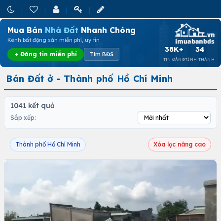
Mua Bán
Nhà Đất
Nhanh Chóng
Kênh bất động sản miễn phí, uy tín
38K+
34
+ Đăng tin miễn phí
Tìm BĐS
TIN ĐĂNG
TỈNH THÀNH
Bán Đất ở - Thành phố Hồ Chí Minh
1041 kết quả
Sắp xếp:
Thành phố Hồ Chí Minh
Xóa lọc nâng cao