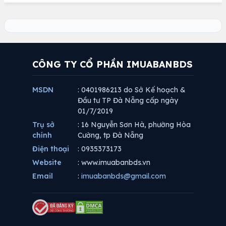
CÔNG TY CỔ PHẦN IMUABANBDS
MSDN
: 0401986213 do Sở Kế hoạch &
Đầu tư TP Đà Nẵng cấp ngày
01/7/2019
Trụ sở
: 16 Nguyễn Sơn Hà, phường Hòa
chính
Cường, tp Đà Nẵng
Điện thoại
: 0935373173
Website
: www.imuabanbds.vn
Email
:
imuabanbds@gmail.com