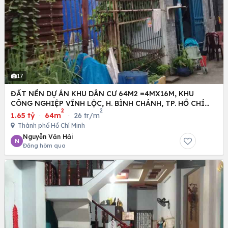
17
ĐẤT NỀN DỰ ÁN KHU DÂN CƯ 64M2 =4MX16M, KHU
CÔNG NGHIỆP VĨNH LỘC, H. BÌNH CHÁNH, TP. HỒ CHÍ
2
2
MINH
1.65 tỷ
·
64m
·
26 tr/m
Thành phố Hồ Chí Minh
Nguyễn Văn Hải
N
Đăng hôm qua