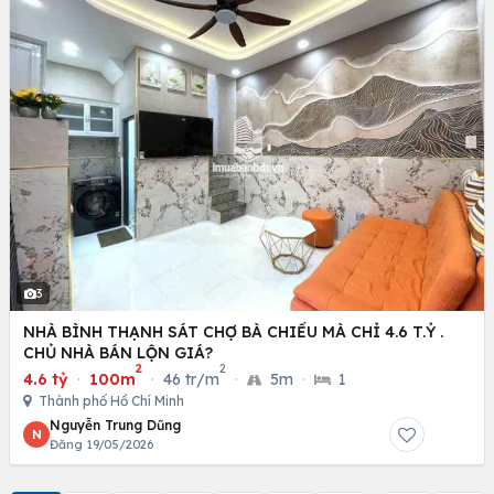
3
NHÀ BÌNH THẠNH SÁT CHỢ BÀ CHIỂU MÀ CHỈ 4.6 T.Ỷ .
CHỦ NHÀ BÁN LỘN GIÁ?
2
2
4.6 tỷ
·
100m
·
46 tr/m
·
5m
·
1
Thành phố Hồ Chí Minh
Nguyễn Trung Dũng
N
Đăng 19/05/2026