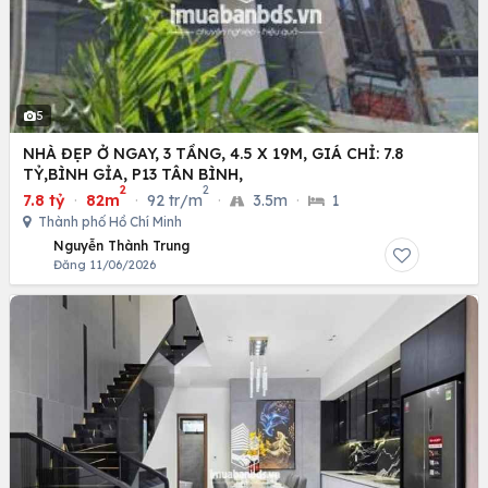
5
NHÀ ĐẸP Ở NGAY, 3 TẦNG, 4.5 X 19M, GIÁ CHỈ: 7.8
TỶ,BÌNH GỈA, P13 TÂN BÌNH,
2
2
7.8 tỷ
·
82m
·
92 tr/m
·
3.5m
·
1
Thành phố Hồ Chí Minh
Nguyễn Thành Trung
Đăng 11/06/2026