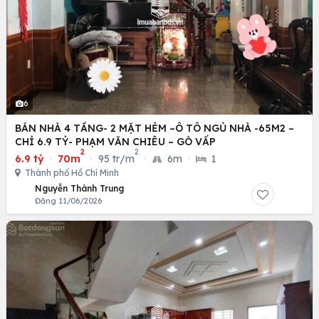
6
BÁN NHÀ 4 TẦNG- 2 MẶT HẺM –Ô TÔ NGỦ NHÀ -65M2 –
CHỈ 6.9 TỶ- PHẠM VĂN CHIÊU – GÒ VẤP
2
2
6.9 tỷ
·
70m
·
95 tr/m
·
6m
·
1
Thành phố Hồ Chí Minh
Nguyễn Thành Trung
Đăng 11/06/2026