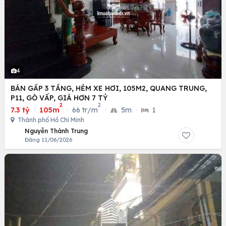
4
BÁN GẤP 3 TẦNG, HẺM XE HƠI, 105M2, QUANG TRUNG,
P11, GÒ VẤP, GIÁ HƠN 7 TỶ
2
2
7.3 tỷ
·
105m
·
66 tr/m
·
5m
·
1
Thành phố Hồ Chí Minh
Nguyễn Thành Trung
Đăng 11/06/2026