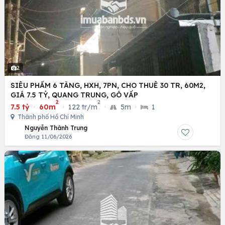
2
SIÊU PHẨM 6 TÀNG, HXH, 7PN, CHO THUÊ 30 TR, 60M2,
GIÁ 7.5 TỶ, QUANG TRUNG, GÒ VẤP
2
2
7.5 tỷ
·
60m
·
122 tr/m
·
5m
·
1
Thành phố Hồ Chí Minh
Nguyễn Thành Trung
Đăng 11/06/2026