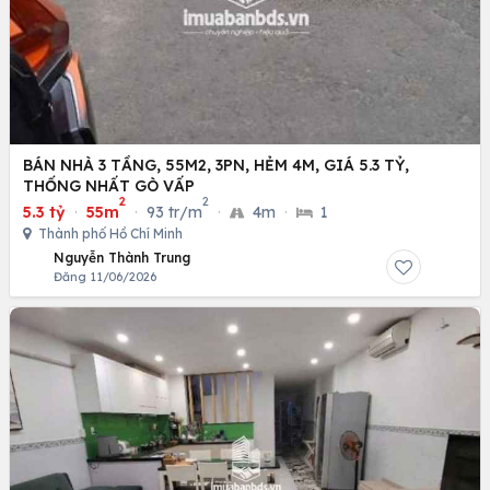
BÁN NHÀ 3 TẦNG, 55M2, 3PN, HẺM 4M, GIÁ 5.3 TỶ,
THỐNG NHẤT GÒ VẤP
2
2
5.3 tỷ
·
55m
·
93 tr/m
·
4m
·
1
Thành phố Hồ Chí Minh
Nguyễn Thành Trung
Đăng 11/06/2026