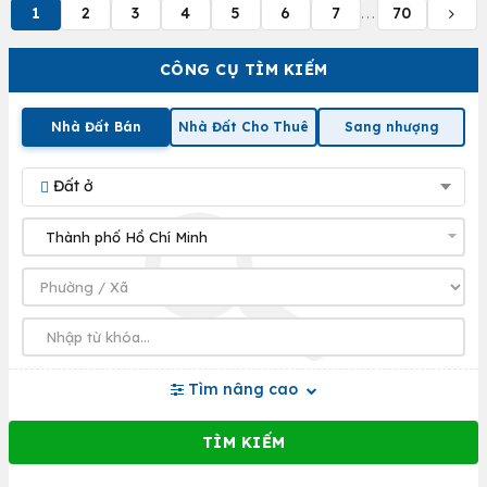
1
2
3
4
5
6
7
70
...
CÔNG CỤ TÌM KIẾM
Nhà Đất Bán
Nhà Đất Cho Thuê
Sang nhượng
Đất ở
Tìm nâng cao