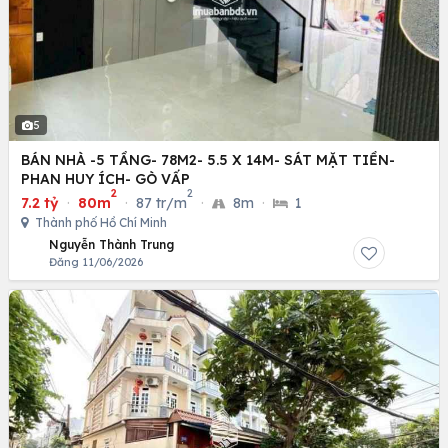
5
BÁN NHÀ -5 TẦNG- 78M2- 5.5 X 14M- SÁT MẶT TIỀN-
PHAN HUY ÍCH- GÒ VẤP
2
2
7.2 tỷ
·
80m
·
87 tr/m
·
8m
·
1
Thành phố Hồ Chí Minh
Nguyễn Thành Trung
Đăng 11/06/2026