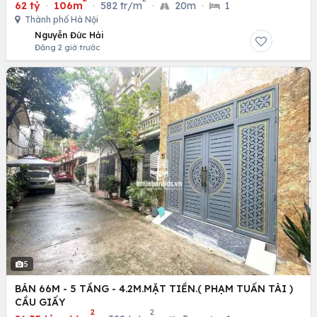
62 tỷ
·
106m
·
582 tr/m
·
20m
·
1
Thành phố Hà Nội
Nguyễn Đức Hải
Đăng 2 giờ trước
5
BÁN 66M - 5 TẦNG - 4.2M.MẶT TIỀN.( PHẠM TUẤN TÀI )
CẦU GIẤY
2
2