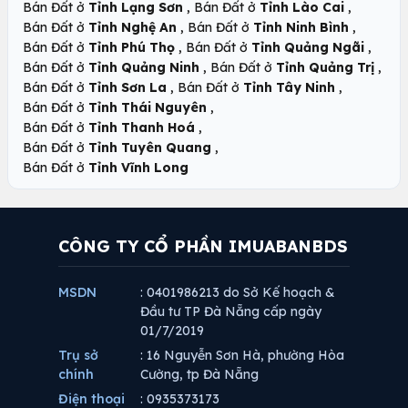
,
,
Bán Đất ở
Tỉnh Lạng Sơn
Bán Đất ở
Tỉnh Lào Cai
,
,
Bán Đất ở
Tỉnh Nghệ An
Bán Đất ở
Tỉnh Ninh Bình
,
,
Bán Đất ở
Tỉnh Phú Thọ
Bán Đất ở
Tỉnh Quảng Ngãi
,
,
Bán Đất ở
Tỉnh Quảng Ninh
Bán Đất ở
Tỉnh Quảng Trị
,
,
Bán Đất ở
Tỉnh Sơn La
Bán Đất ở
Tỉnh Tây Ninh
,
Bán Đất ở
Tỉnh Thái Nguyên
,
Bán Đất ở
Tỉnh Thanh Hoá
,
Bán Đất ở
Tỉnh Tuyên Quang
Bán Đất ở
Tỉnh Vĩnh Long
CÔNG TY CỔ PHẦN IMUABANBDS
MSDN
: 0401986213 do Sở Kế hoạch &
Đầu tư TP Đà Nẵng cấp ngày
01/7/2019
Trụ sở
: 16 Nguyễn Sơn Hà, phường Hòa
chính
Cường, tp Đà Nẵng
Điện thoại
: 0935373173