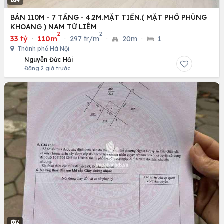
4
BÁN 110M - 7 TẦNG - 4.2M.MẶT TIỀN.( MẶT PHỐ PHÙNG
KHOANG ) NAM TỪ LIÊM
2
2
33 tỷ
·
110m
·
297 tr/m
·
20m
·
1
Thành phố Hà Nội
Nguyễn Đức Hải
Đăng 2 giờ trước
2