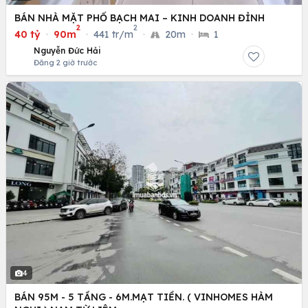
BÁN NHÀ MẶT PHỐ BẠCH MAI – KINH DOANH ĐỈNH
2
2
40 tỷ
·
90m
·
441 tr/m
·
20m
·
1
Nguyễn Đức Hải
Đăng 2 giờ trước
4
BÁN 95M - 5 TẦNG - 6M.MẠT TIỀN. ( VINHOMES HÀM