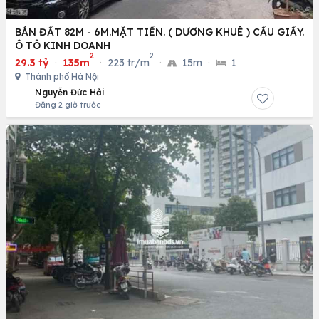
BÁN ĐẤT 82M - 6M.MẶT TIỀN. ( DƯƠNG KHUÊ ) CẦU GIẤY.
Ô TÔ KINH DOANH
2
2
29.3 tỷ
·
135m
·
223 tr/m
·
15m
·
1
Thành phố Hà Nội
Nguyễn Đức Hải
Đăng 2 giờ trước