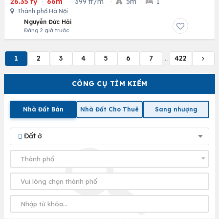
26.35 tỷ
·
66m
·
399 tr/m
·
5m
·
1
Thành phố Hà Nội
Nguyễn Đức Hải
Đăng 2 giờ trước
1
2
3
4
5
6
7
422
...
CÔNG CỤ TÌM KIẾM
Nhà Đất Bán
Nhà Đất Cho Thuê
Sang nhượng
Đất ở