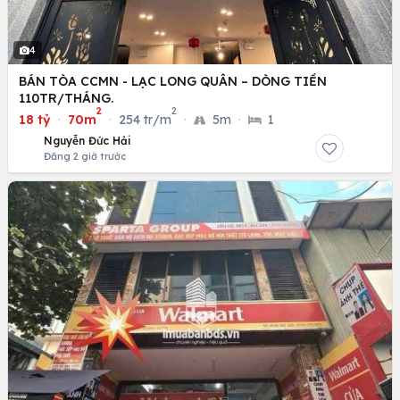
4
BÁN TÒA CCMN - LẠC LONG QUÂN – DÒNG TIỀN
110TR/THÁNG.
2
2
18 tỷ
·
70m
·
254 tr/m
·
5m
·
1
Nguyễn Đức Hải
Đăng 2 giờ trước