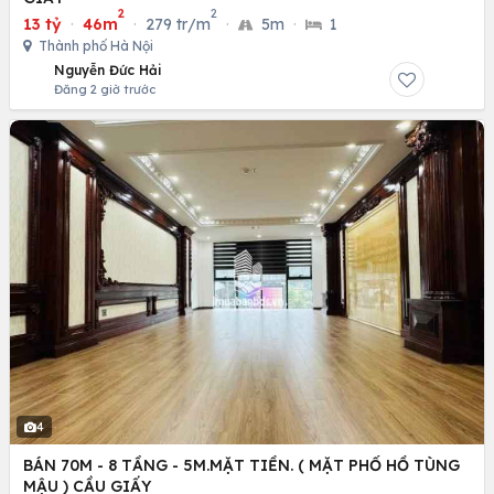
2
2
13 tỷ
·
46m
·
279 tr/m
·
5m
·
1
Thành phố Hà Nội
Nguyễn Đức Hải
Đăng 2 giờ trước
4
BÁN 70M - 8 TẦNG - 5M.MẶT TIỀN. ( MẶT PHỐ HỒ TÙNG
MẬU ) CẦU GIẤY