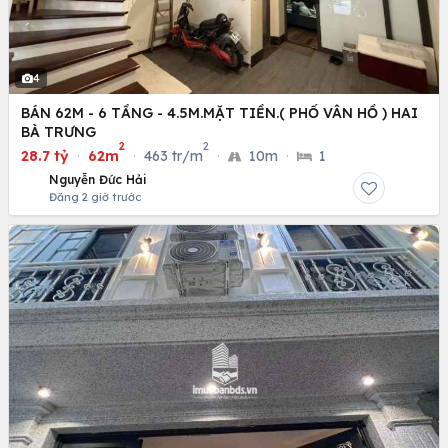
4
BÁN 62M - 6 TẦNG - 4.5M.MẶT TIỀN.( PHỐ VÂN HỒ ) HAI
BÀ TRƯNG
2
2
28.7 tỷ
·
62m
·
463 tr/m
·
10m
·
1
Nguyễn Đức Hải
Đăng 2 giờ trước