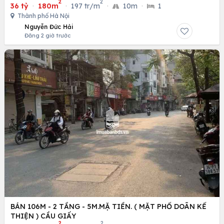
2
2
36 tỷ
·
180m
·
197 tr/m
·
10m
·
1
Thành phố Hà Nội
Nguyễn Đức Hải
Đăng 2 giờ trước
BÁN 106M - 2 TẦNG - 5M.MẶ TIỀN. ( MẶT PHỐ DOÃN KẾ
THIỆN ) CẦU GIẤY
2
2