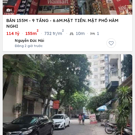
4
BÁN 155M - 9 TẦNG - 6.6M.MẶT TIỀN. MẶT PHỐ HÀM
NGHI
2
2
114 tỷ
·
155m
·
732 tr/m
·
10m
·
1
Nguyễn Đức Hải
Đăng 2 giờ trước