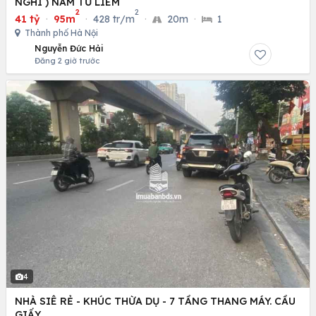
NGHI ) NAM TỪ LIÊM
2
2
41 tỷ
·
95m
·
428 tr/m
·
20m
·
1
Thành phố Hà Nội
Nguyễn Đức Hải
Đăng 2 giờ trước
4
NHÀ SIÊ RẺ - KHÚC THỪA DỤ - 7 TẦNG THANG MÁY. CẦU
GIẤY