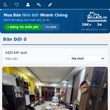
Mua Bán
Nhà Đất
Nhanh Chóng
Kênh bất động sản miễn phí, uy tín
38K+
34
+ Đăng tin miễn phí
Tìm BĐS
TIN ĐĂNG
TỈNH THÀNH
Bán Đất ở
6323 kết quả
Sắp xếp: