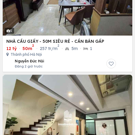
5
NHÀ CẦU GIẤY - 50M SIÊU RẺ - CẦN BÁN GẤP
2
2
12 tỷ
·
50m
·
257 tr/m
·
5m
·
1
Thành phố Hà Nội
Nguyễn Đức Hải
Đăng 2 giờ trước