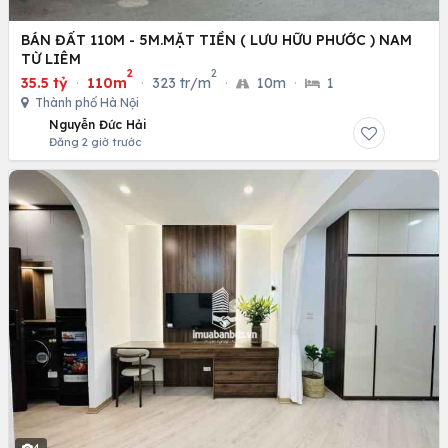
BÁN ĐẤT 110M - 5M.MẶT TIỀN ( LƯU HỮU PHƯỚC ) NAM
TỪ LIÊM
2
2
35.5 tỷ
·
110m
·
323 tr/m
·
10m
·
1
Thành phố Hà Nội
Nguyễn Đức Hải
Đăng 2 giờ trước