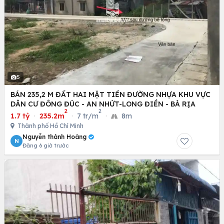
5
BÁN 235,2 M ĐẤT HAI MẶT TIỀN ĐƯỜNG NHỰA KHU VỰC
DÂN CƯ ĐÔNG ĐÚC - AN NHỨT-LONG ĐIỀN - BÀ RỊA
2
2
1.7 tỷ
·
235.2m
·
7 tr/m
·
8m
Thành phố Hồ Chí Minh
Nguyễn thành Hoàng
N
Đăng 6 giờ trước