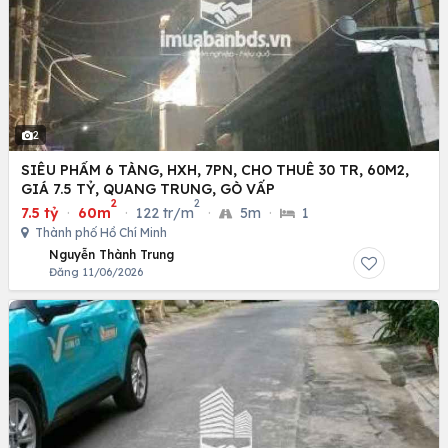
2
SIÊU PHẨM 6 TÀNG, HXH, 7PN, CHO THUÊ 30 TR, 60M2,
GIÁ 7.5 TỶ, QUANG TRUNG, GÒ VẤP
2
2
7.5 tỷ
·
60m
·
122 tr/m
·
5m
·
1
Thành phố Hồ Chí Minh
Nguyễn Thành Trung
Đăng 11/06/2026