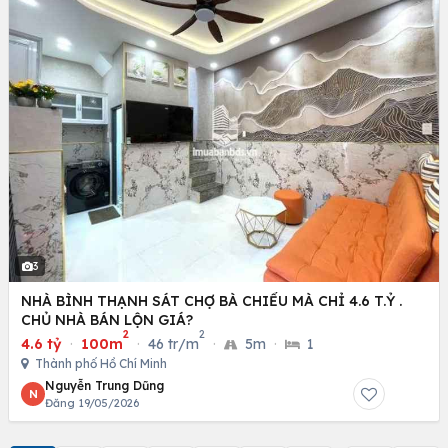
3
NHÀ BÌNH THẠNH SÁT CHỢ BÀ CHIỂU MÀ CHỈ 4.6 T.Ỷ .
CHỦ NHÀ BÁN LỘN GIÁ?
2
2
4.6 tỷ
·
100m
·
46 tr/m
·
5m
·
1
Thành phố Hồ Chí Minh
Nguyễn Trung Dũng
N
Đăng 19/05/2026