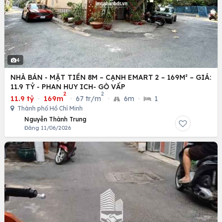
4
NHÀ BÁN - MẶT TIỀN 8M – CẠNH EMART 2 – 169M² – GIÁ:
11.9 TỶ - PHAN HUY ICH- GÒ VẤP
2
2
11.9 tỷ
·
169m
·
67 tr/m
·
6m
·
1
Thành phố Hồ Chí Minh
Nguyễn Thành Trung
Đăng 11/06/2026