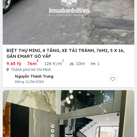
BIỆT THỰ MINI, 4 TẦNG, XE TẢI TRÁNH, 76M2, 5 X 16,
GẦN EMART GÒ VẤP
2
2
9.65 tỷ
·
76m
·
124 tr/m
·
10m
·
1
Thành phố Hồ Chí Minh
Nguyễn Thành Trung
Đăng 11/06/2026