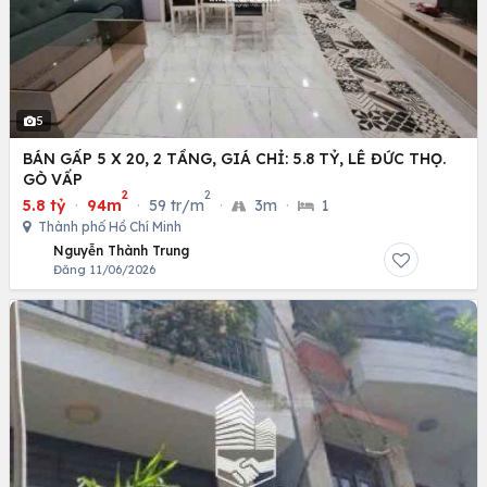
5
BÁN GẤP 5 X 20, 2 TẦNG, GIÁ CHỈ: 5.8 TỶ, LÊ ĐỨC THỌ.
GÒ VẤP
2
2
5.8 tỷ
·
94m
·
59 tr/m
·
3m
·
1
Thành phố Hồ Chí Minh
Nguyễn Thành Trung
Đăng 11/06/2026