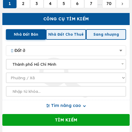
1
2
3
4
5
6
7
70
...
CÔNG CỤ TÌM KIẾM
Nhà Đất Bán
Nhà Đất Cho Thuê
Sang nhượng
Đất ở
Tìm nâng cao