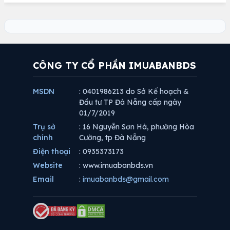
CÔNG TY CỔ PHẦN IMUABANBDS
MSDN
: 0401986213 do Sở Kế hoạch &
Đầu tư TP Đà Nẵng cấp ngày
01/7/2019
Trụ sở
: 16 Nguyễn Sơn Hà, phường Hòa
chính
Cường, tp Đà Nẵng
Điện thoại
: 0935373173
Website
: www.imuabanbds.vn
Email
:
imuabanbds@gmail.com