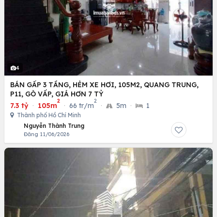
4
BÁN GẤP 3 TẦNG, HẺM XE HƠI, 105M2, QUANG TRUNG,
P11, GÒ VẤP, GIÁ HƠN 7 TỶ
2
2
7.3 tỷ
·
105m
·
66 tr/m
·
5m
·
1
Thành phố Hồ Chí Minh
Nguyễn Thành Trung
Đăng 11/06/2026