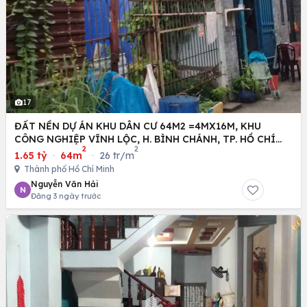
17
ĐẤT NỀN DỰ ÁN KHU DÂN CƯ 64M2 =4MX16M, KHU
CÔNG NGHIỆP VĨNH LỘC, H. BÌNH CHÁNH, TP. HỒ CHÍ
2
2
MINH
1.65 tỷ
·
64m
·
26 tr/m
Thành phố Hồ Chí Minh
Nguyễn Văn Hải
N
Đăng 3 ngày trước