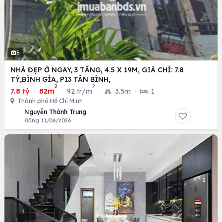
5
NHÀ ĐẸP Ở NGAY, 3 TẦNG, 4.5 X 19M, GIÁ CHỈ: 7.8
TỶ,BÌNH GỈA, P13 TÂN BÌNH,
2
2
7.8 tỷ
·
82m
·
92 tr/m
·
3.5m
·
1
Thành phố Hồ Chí Minh
Nguyễn Thành Trung
Đăng 11/06/2026