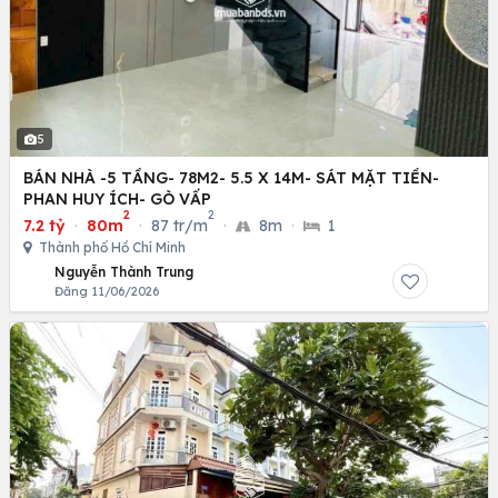
5
BÁN NHÀ -5 TẦNG- 78M2- 5.5 X 14M- SÁT MẶT TIỀN-
PHAN HUY ÍCH- GÒ VẤP
2
2
7.2 tỷ
·
80m
·
87 tr/m
·
8m
·
1
Thành phố Hồ Chí Minh
Nguyễn Thành Trung
Đăng 11/06/2026