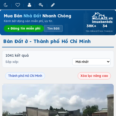
Mua Bán
Nhà Đất
Nhanh Chóng
Kênh bất động sản miễn phí, uy tín
38K+
34
+ Đăng tin miễn phí
Tìm BĐS
TIN ĐĂNG
TỈNH THÀNH
Bán Đất ở - Thành phố Hồ Chí Minh
1041 kết quả
Sắp xếp:
Thành phố Hồ Chí Minh
Xóa lọc nâng cao