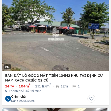
3
BÁN ĐẤT LÔ GÓC 2 MẶT TIỀN 104M2 KHU TÁI ĐỊNH CƯ
NAM RẠCH CHIẾC Q2 CŨ
2
2
24 tỷ
·
104m
·
231 tr/m
·
12m
·
1
Thành phố Hồ Chí Minh
Chính chủ
C
Đăng 23/05/2026