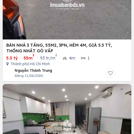
BÁN NHÀ 3 TẦNG, 55M2, 3PN, HẺM 4M, GIÁ 5.3 TỶ,
THỐNG NHẤT GÒ VẤP
2
2
5.3 tỷ
·
55m
·
93 tr/m
·
4m
·
1
Thành phố Hồ Chí Minh
Nguyễn Thành Trung
Đăng 11/06/2026