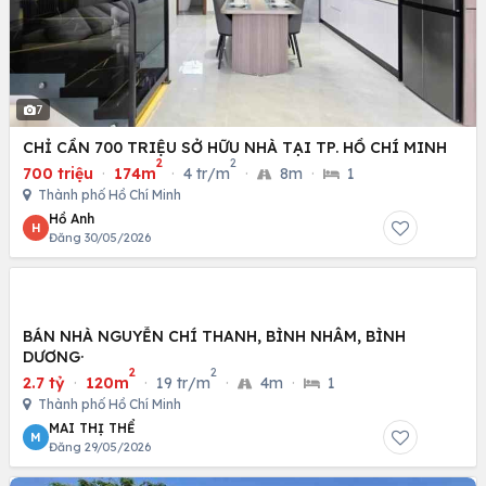
7
CHỈ CẦN 700 TRIỆU SỞ HỮU NHÀ TẠI TP. HỒ CHÍ MINH
2
2
700 triệu
·
174m
·
4 tr/m
·
8m
·
1
Thành phố Hồ Chí Minh
Hồ Anh
H
Đăng 30/05/2026
BÁN NHÀ NGUYỄN CHÍ THANH, BÌNH NHÂM, BÌNH
DƯƠNG·
2
2
2.7 tỷ
·
120m
·
19 tr/m
·
4m
·
1
Thành phố Hồ Chí Minh
MAI THỊ THỂ
M
Đăng 29/05/2026