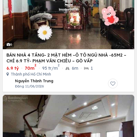
6
BÁN NHÀ 4 TẦNG- 2 MẶT HẺM –Ô TÔ NGỦ NHÀ -65M2 –
CHỈ 6.9 TỶ- PHẠM VĂN CHIÊU – GÒ VẤP
2
2
6.9 tỷ
·
70m
·
95 tr/m
·
6m
·
1
Thành phố Hồ Chí Minh
Nguyễn Thành Trung
Đăng 11/06/2026