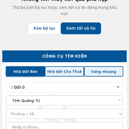
Thử bỏ bớt bộ lọc hoặc xem tất cả tin đăng trong khu
vực.
Xóa bộ lọc
Xem tất cả tin
CÔNG CỤ TÌM KIẾM
Nhà Đất Bán
Nhà Đất Cho Thuê
Sang nhượng
Đất ở