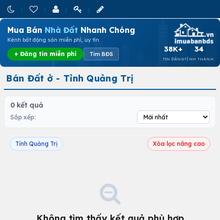
Mua Bán
Nhà Đất
Nhanh Chóng
Kênh bất động sản miễn phí, uy tín
38K+
34
+ Đăng tin miễn phí
Tìm BĐS
TIN ĐĂNG
TỈNH THÀNH
Bán Đất ở - Tỉnh Quảng Trị
0 kết quả
Sắp xếp:
Tỉnh Quảng Trị
Xóa lọc nâng cao
Không tìm thấy kết quả phù hợp