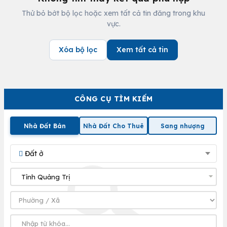
Thử bỏ bớt bộ lọc hoặc xem tất cả tin đăng trong khu
vực.
Xóa bộ lọc
Xem tất cả tin
CÔNG CỤ TÌM KIẾM
Nhà Đất Bán
Nhà Đất Cho Thuê
Sang nhượng
Đất ở