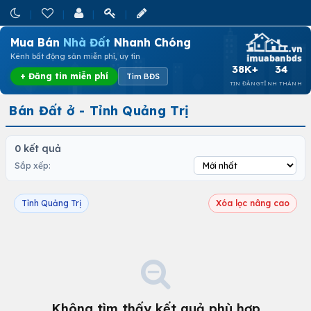
Mua Bán
Nhà Đất
Nhanh Chóng
Kênh bất động sản miễn phí, uy tín
38K+
34
+ Đăng tin miễn phí
Tìm BĐS
TIN ĐĂNG
TỈNH THÀNH
Bán Đất ở - Tỉnh Quảng Trị
0 kết quả
Sắp xếp:
Tỉnh Quảng Trị
Xóa lọc nâng cao
Không tìm thấy kết quả phù hợp