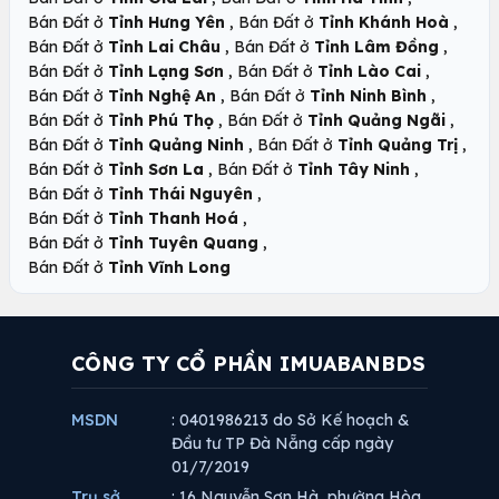
,
,
Bán Đất ở
Tỉnh Hưng Yên
Bán Đất ở
Tỉnh Khánh Hoà
,
,
Bán Đất ở
Tỉnh Lai Châu
Bán Đất ở
Tỉnh Lâm Đồng
,
,
Bán Đất ở
Tỉnh Lạng Sơn
Bán Đất ở
Tỉnh Lào Cai
,
,
Bán Đất ở
Tỉnh Nghệ An
Bán Đất ở
Tỉnh Ninh Bình
,
,
Bán Đất ở
Tỉnh Phú Thọ
Bán Đất ở
Tỉnh Quảng Ngãi
,
,
Bán Đất ở
Tỉnh Quảng Ninh
Bán Đất ở
Tỉnh Quảng Trị
,
,
Bán Đất ở
Tỉnh Sơn La
Bán Đất ở
Tỉnh Tây Ninh
,
Bán Đất ở
Tỉnh Thái Nguyên
,
Bán Đất ở
Tỉnh Thanh Hoá
,
Bán Đất ở
Tỉnh Tuyên Quang
Bán Đất ở
Tỉnh Vĩnh Long
CÔNG TY CỔ PHẦN IMUABANBDS
MSDN
: 0401986213 do Sở Kế hoạch &
Đầu tư TP Đà Nẵng cấp ngày
01/7/2019
Trụ sở
: 16 Nguyễn Sơn Hà, phường Hòa