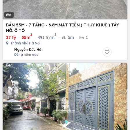
4
BÁN 55M - 7 TẦNG - 6.8M.MẶT TIỀN.( THỤY KHUÊ ) TÂY
HỒ. Ô TÔ
2
2
27 tỷ
·
55m
·
491 tr/m
·
5m
·
1
Thành phố Hà Nội
Nguyễn Đức Hải
Đăng hôm qua