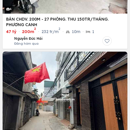
4
BÁN CHDV. 200M - 27 PHÒNG. THU 150TR/THÁNG.
PHƯƠNG CANH
2
2
47 tỷ
·
200m
·
232 tr/m
·
10m
·
1
Nguyễn Đức Hải
Đăng hôm qua