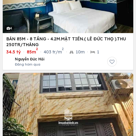
4
BÁN 85M - 8 TẦNG - 4.2M.MẶT TIỀN.( LÊ ĐỨC THỌ ).THU
250TR/THÁNG
2
2
34.5 tỷ
·
85m
·
403 tr/m
·
10m
·
1
Nguyễn Đức Hải
Đăng hôm qua