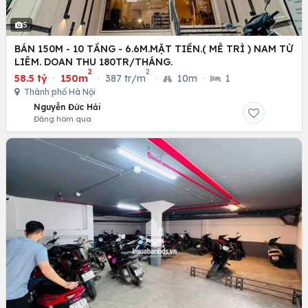
5
BÁN 150M - 10 TẦNG - 6.6M.MẶT TIỀN.( MỄ TRÌ ) NAM TỪ
LIÊM. DOAN THU 180TR/THÁNG.
2
2
58.5 tỷ
·
150m
·
387 tr/m
·
10m
·
1
Thành phố Hà Nội
Nguyễn Đức Hải
Đăng hôm qua