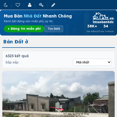
Mua Bán
Nhà Đất
Nhanh Chóng
Kênh bất động sản miễn phí, uy tín
38K+
34
+ Đăng tin miễn phí
Tìm BĐS
TIN ĐĂNG
TỈNH THÀNH
Bán Đất ở
6323 kết quả
Sắp xếp: