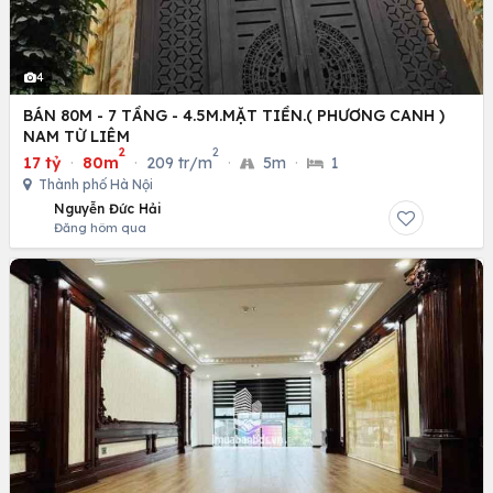
4
BÁN 80M - 7 TẦNG - 4.5M.MẶT TIỀN.( PHƯƠNG CANH )
NAM TỪ LIÊM
2
2
17 tỷ
·
80m
·
209 tr/m
·
5m
·
1
Thành phố Hà Nội
Nguyễn Đức Hải
Đăng hôm qua