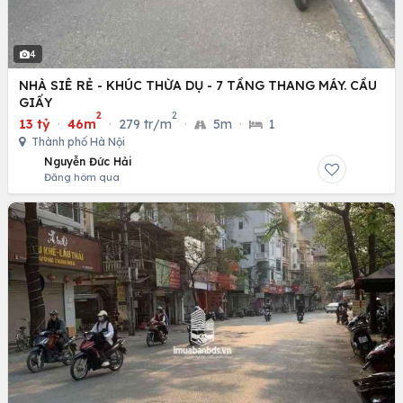
4
NHÀ SIÊ RẺ - KHÚC THỪA DỤ - 7 TẦNG THANG MÁY. CẦU
GIẤY
2
2
13 tỷ
·
46m
·
279 tr/m
·
5m
·
1
Thành phố Hà Nội
Nguyễn Đức Hải
Đăng hôm qua