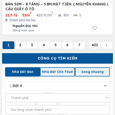
BÁN 52M – 8 TẦNG – 5.8M.MẶT TIỀN. ( NGUYỄN KHANG )
CẦU GIẤY. Ô TÔ
2
2
21.5 tỷ
·
52m
·
410 tr/m
·
5m
·
1
Thành phố Hà Nội
Nguyễn Đức Hải
Đăng hôm qua
1
2
3
4
5
6
7
422
...
CÔNG CỤ TÌM KIẾM
Nhà Đất Bán
Nhà Đất Cho Thuê
Sang nhượng
Đất ở