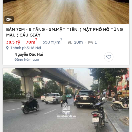
4
BÁN 70M - 8 TẦNG - 5M.MẶT TIỀN. ( MẶT PHỐ HỒ TÙNG
MẬU ) CẦU GIẤY
2
2
38.5 tỷ
·
70m
·
550 tr/m
·
20m
·
1
Thành phố Hà Nội
Nguyễn Đức Hải
Đăng hôm qua