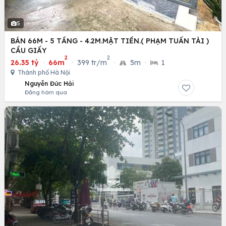
5
BÁN 66M - 5 TẦNG - 4.2M.MẶT TIỀN.( PHẠM TUẤN TÀI )
CẦU GIẤY
2
2
26.35 tỷ
·
66m
·
399 tr/m
·
5m
·
1
Thành phố Hà Nội
Nguyễn Đức Hải
Đăng hôm qua