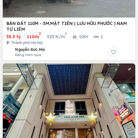
BÁN ĐẤT 110M - 5M.MẶT TIỀN ( LƯU HỮU PHƯỚC ) NAM
TỪ LIÊM
2
2
35.5 tỷ
·
110m
·
323 tr/m
·
10m
·
1
Thành phố Hà Nội
Nguyễn Đức Hải
Đăng hôm qua