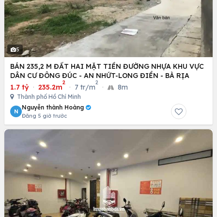
5
BÁN 235,2 M ĐẤT HAI MẶT TIỀN ĐƯỜNG NHỰA KHU VỰC
DÂN CƯ ĐÔNG ĐÚC - AN NHỨT-LONG ĐIỀN - BÀ RỊA
2
2
1.7 tỷ
·
235.2m
·
7 tr/m
·
8m
Thành phố Hồ Chí Minh
Nguyễn thành Hoàng
N
Đăng 5 giờ trước