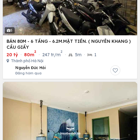
5
BÁN 80M - 6 TẦNG - 6.2M.MẶT TIỀN. ( NGUYỄN KHANG )
CẦU GIẤY
2
2
20 tỷ
·
80m
·
247 tr/m
·
5m
·
1
Thành phố Hà Nội
Nguyễn Đức Hải
Đăng hôm qua