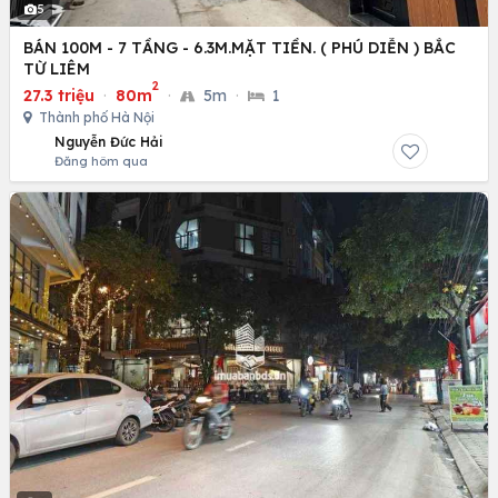
5
BÁN 100M - 7 TẦNG - 6.3M.MẶT TIỀN. ( PHÚ DIỄN ) BẮC
TỪ LIÊM
2
27.3 triệu
·
80m
·
5m
·
1
Thành phố Hà Nội
Nguyễn Đức Hải
Đăng hôm qua