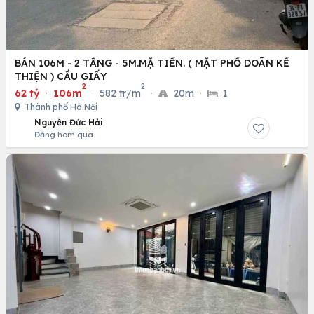
BÁN 106M - 2 TẦNG - 5M.MẶ TIỀN. ( MẶT PHỐ DOÃN KẾ
THIỆN ) CẦU GIẤY
2
2
62 tỷ
·
106m
·
582 tr/m
·
20m
·
1
Thành phố Hà Nội
Nguyễn Đức Hải
Đăng hôm qua