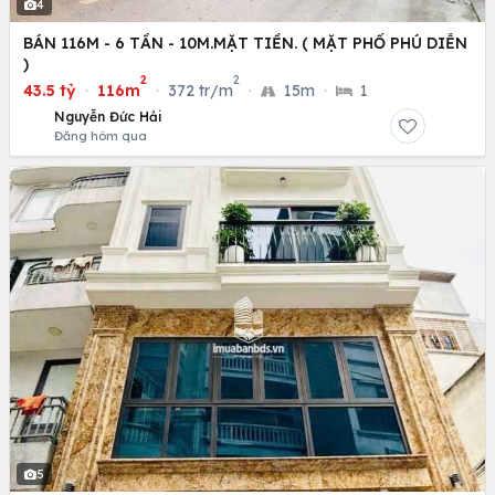
4
BÁN 116M - 6 TẦN - 10M.MẶT TIỀN. ( MẶT PHỐ PHÚ DIỄN
)
2
2
43.5 tỷ
·
116m
·
372 tr/m
·
15m
·
1
Nguyễn Đức Hải
Đăng hôm qua
5