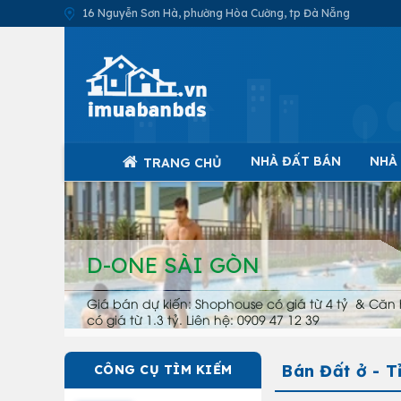
16 Nguyễn Sơn Hà, phường Hòa Cường, tp Đà Nẵng
NHÀ ĐẤT BÁN
NHÀ
TRANG CHỦ
D-ONE SÀI GÒN
Giá bán dự kiến: Shophouse có giá từ 4 tỷ & Căn 
có giá từ 1.3 tỷ. Liên hệ: 0909 47 12 39
Bán Đất ở - T
CÔNG CỤ TÌM KIẾM