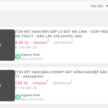
Sắp xếp:
[TIN HẾT HẠN] BÁN GẤP LÔ ĐẤT NN 1.3HA - GIÁP HÒ
MA THUỘT - ĐĂK LĂK CHỈ 650TR/ SÀO
2
2
8.45 tỷ
·
13000m
·
650.000/m
Tỉnh Đắk Lắk
Nguyen Nam
N
Đăng 19/05/2025
[TIN HẾT HẠN] BÁN 17000M² ĐẤT NÔNG NGHIỆP ĐẮK L
TỶ - 0969687947
2
2
7.65 tỷ
·
17000m
·
450.000/m
Tỉnh Đắk Lắk
Nguyen Nam
N
Đăng 18/05/2025