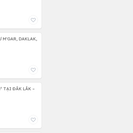
Ư M'GAR, DAKLAK,
² TẠI ĐẮK LẮK –