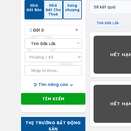
Nhà
Nhà
Sang
58 kết quả
Đất Bán
Đất Cho
nhượng
Thuê
Tỉnh Đắk Lắk
Đất ở
Tìm nâng cao
THỊ TRƯỜNG BẤT ĐỘNG
SẢN