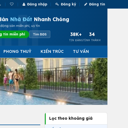
Đăng nhập
Đăng ký
Đăng tin
Bán
Nhà Đất
Nhanh Chóng
động sản miễn phí, uy tín
38K+
34
g tin miễn phí
Tìm BĐS
TIN ĐĂNG
TỈNH THÀNH
PHONG THUỶ
KIẾN TRÚC
TƯ VẤN
Lọc theo khoảng giá