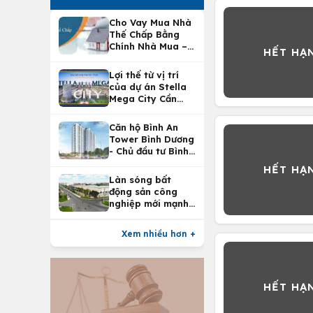
Cho Vay Mua Nhà
Thế Chấp Bằng
Chính Nhà Mua –
Lợi Ích Vay Mua
Nhà Tại
Lợi thế từ vị trí
Vietcombank
của dự án Stella
Mega City Cần
Thơ
Căn hộ Bình An
Tower Bình Dương
- Chủ đầu tư Bình
An Land
Làn sóng bất
động sản công
nghiệp mới mạnh
nhất 25 năm
Xem nhiều hơn +