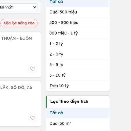
Tất cả
Dưới 500 triệu
500 - 800 triệu
Xóa lọc nâng cao
800 triệu - 1 tỷ
A THUẬN - BUÔN
1 - 2 tỷ
2 - 3 tỷ
3 - 5 tỷ
5 - 10 tỷ
Trên 10 tỷ
ẮK, SỔ ĐỎ, 7.6
Lọc theo diện tích
Tất cả
Dưới 30 m²