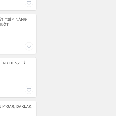
ĐẤT TIỀM NĂNG
HUỘT
ÊN CHỈ 3,2 TỶ
Ư M'GAR, DAKLAK,