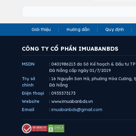
Giới thiệu
Hướng dẫn
Quy định
CÔNG TY CỔ PHẦN IMUABANBDS
MSDN
: 0401986213 do Sở Kế hoạch & Đầu tư TP
Đà Nẵng cấp ngày 01/7/2019
Trụ sở
: 16 Nguyễn Sơn Hà, phường Hòa Cường, t
chính
Đà Nẵng
Điện thoại
: 0935373173
Website
: www.imuabanbds.vn
Email
:
imuabanbds@gmail.com