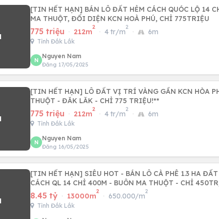
[TIN HẾT HẠN] BÁN LÔ ĐẤT HẺM CÁCH QUÓC LỘ 14 C
MA THUỘT, ĐỐI DIỆN KCN HOÀ PHÚ, CHỈ 775TRIỆU
2
2
775 triệu
·
212m
·
4 tr/m
·
6m
Tỉnh Đắk Lắk
Nguyen Nam
N
Đăng 17/05/2025
[TIN HẾT HẠN] LÔ ĐẤT VỊ TRÍ VÀNG GẦN KCN HÒA P
THUỘT - ĐĂK LĂK - CHỈ 775 TRIỆU!**
2
2
775 triệu
·
212m
·
4 tr/m
·
6m
Tỉnh Đắk Lắk
Nguyen Nam
N
Đăng 16/05/2025
[TIN HẾT HẠN] SIÊU HOT - BÁN LÔ CÀ PHÊ 1.3 HA ĐẤT
CÁCH QL 14 CHỈ 400M - BUÔN MA THUỘT - CHỈ 450T
2
2
8.45 tỷ
·
13000m
·
650.000/m
Tỉnh Đắk Lắk