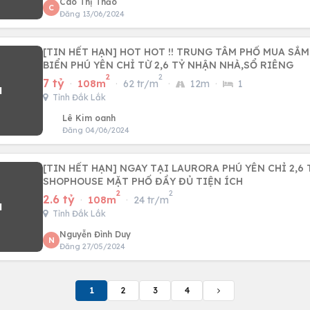
Cao Thị Thảo
C
Đăng 13/06/2024
[TIN HẾT HẠN] HOT HOT !! TRUNG TÂM PHỐ MUA SẮM
BIỂN PHÚ YÊN CHỈ TỪ 2,6 TỶ NHẬN NHÀ,SỔ RIÊNG
2
2
7 tỷ
·
108m
·
62 tr/m
·
12m
·
1
Tỉnh Đắk Lắk
Lê Kim oanh
Đăng 04/06/2024
[TIN HẾT HẠN] NGAY TẠI LAURORA PHÚ YÊN CHỈ 2,6
SHOPHOUSE MẶT PHỐ ĐẦY ĐỦ TIỆN ÍCH
2
2
2.6 tỷ
·
108m
·
24 tr/m
Tỉnh Đắk Lắk
Nguyễn Đình Duy
N
Đăng 27/05/2024
1
2
3
4