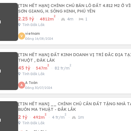
[TIN HẾT HẠN] CHÍNH CHỦ BÁN LÔ ĐẤT 4.812 M2 Ở VĨ
SƠN GIANG, H. SÔNG HINH, PHÚ YÊN
2
2.25 tỷ
·
4812m
·
4m
·
1
Tỉnh Đắk Lắk
vietnam
V
Đăng 16/08/2024
[TIN HẾT HẠN] ĐẤT KINH DOANH VỊ TRÍ ĐẮC ĐỊA TẠ
THUỘT , ĐĂK LĂK
2
2
45 tỷ
·
547m
·
82 tr/m
Tỉnh Đắk Lắk
A Toàn
A
Đăng 30/07/2024
[TIN HẾT HẠN] __ CHÍNH CHỦ CẦN ĐẤT TẶNG NHÀ T
BUÔN MA THUẬT - ĐẮK LẮK
2
2
2 tỷ
·
492m
·
4 tr/m
·
1m
Tỉnh Đắk Lắk