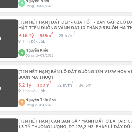
Nguyen Nam
N
Đăng 16/05/2025
[TIN HẾT HẠN] ĐẤT ĐẸP - GIÁ TỐT - BÁN GẤP 2 LÔ 
MẶT TIỀN ĐƯỜNG VÀNH ĐAI 10 THÁNG 3 BUÔN MA T
2
2
9.18 tỷ
·
363m
·
25 tr/m
Tỉnh Đắk Lắk
Nguyễn Kiều
N
Đăng 16/05/2025
[TIN HẾT HẠN] BÁN LÔ ĐẤT ĐƯỜNG 18M VIEW HOA VI
BUÔN MA THUỘT
2
2
3.2 tỷ
·
100m
·
32 tr/m
·
5m
Tỉnh Đắk Lắk
Nguyễn Thái Sơn
N
Đăng 21/04/2025
[TIN HẾT HẠN] CẦN BÁN GẤP MẢNH ĐẤT Ở EA TAR, C
1,3 TỶ THƯƠNG LƯỢNG, DT 176,2 M2, PHÁP LÍ ĐẦY ĐỦ
2
2