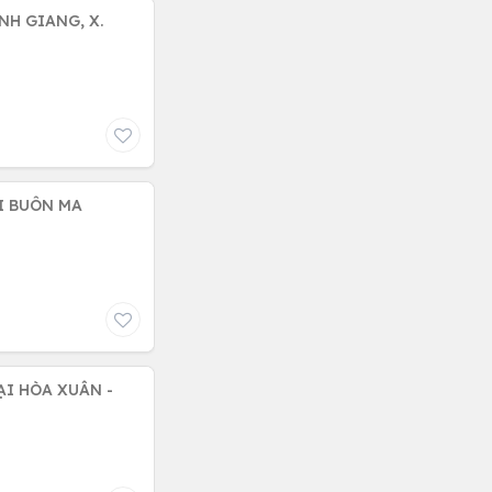
NH GIANG, X.
I BUÔN MA
ẠI HÒA XUÂN -