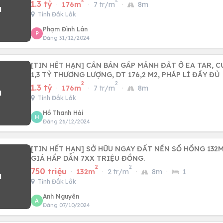
1.3 tỷ
·
176m
·
7 tr/m
·
8m
Tỉnh Đắk Lắk
Phạm Đình Lân
P
Đăng 31/12/2024
[TIN HẾT HẠN] CẦN BÁN GẤP MẢNH ĐẤT Ở EA TAR, C
1,3 TỶ THƯƠNG LƯỢNG, DT 176,2 M2, PHÁP LÍ ĐẦY ĐỦ
2
2
1.3 tỷ
·
176m
·
7 tr/m
·
8m
Tỉnh Đắk Lắk
Hồ Thanh Hải
H
Đăng 26/12/2024
[TIN HẾT HẠN] SỞ HỮU NGAY ĐẤT NỀN SỔ HỒNG 132M
GIÁ HẤP DẪN 7XX TRIỆU ĐỒNG.
2
2
750 triệu
·
132m
·
2 tr/m
·
8m
·
1
Tỉnh Đắk Lắk
Anh Nguyên
A
Đăng 07/10/2024