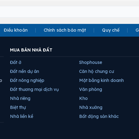
Điều khoản
Chính sách bảo mật
Quy chế
G
MUA BÁN NHÀ ĐẤT
Đất ở
Shophouse
Đất nền dự án
Căn hộ chung cư
p
Đất nông nghiệp
Mặt bằng kinh doanh
Đất thương mại dịch vụ
Văn phòng
Nhà riêng
Kho
Biệt thự
Nhà xưởng
Nhà liền kề
Bất động sản khác