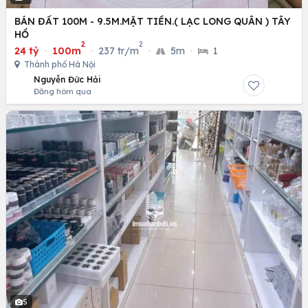
BÁN ĐẤT 100M - 9.5M.MẶT TIỀN.( LẠC LONG QUÂN ) TÂY
HỒ
2
2
24 tỷ
·
100m
·
237 tr/m
·
5m
·
1
Thành phố Hà Nội
Nguyễn Đức Hải
Đăng hôm qua
5