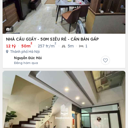
5
NHÀ CẦU GIẤY - 50M SIÊU RẺ - CẦN BÁN GẤP
2
2
12 tỷ
·
50m
·
257 tr/m
·
5m
·
1
Thành phố Hà Nội
Nguyễn Đức Hải
Đăng hôm qua