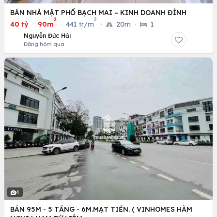
BÁN NHÀ MẶT PHỐ BẠCH MAI – KINH DOANH ĐỈNH
2
2
40 tỷ
·
90m
·
441 tr/m
·
20m
·
1
Nguyễn Đức Hải
Đăng hôm qua
4
BÁN 95M - 5 TẦNG - 6M.MẠT TIỀN. ( VINHOMES HÀM