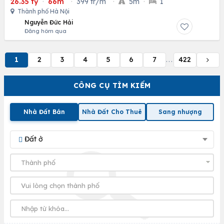
26.35 tỷ
·
66m
·
399 tr/m
·
5m
·
1
Thành phố Hà Nội
Nguyễn Đức Hải
Đăng hôm qua
1
2
3
4
5
6
7
422
...
CÔNG CỤ TÌM KIẾM
Nhà Đất Bán
Nhà Đất Cho Thuê
Sang nhượng
Đất ở