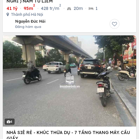
NGHI ) NAM TỪ LIÊM
2
2
41 tỷ
·
95m
·
428 tr/m
·
20m
·
1
Thành phố Hà Nội
Nguyễn Đức Hải
Đăng hôm qua
4
NHÀ SIÊ RẺ - KHÚC THỪA DỤ - 7 TẦNG THANG MÁY. CẦU
GIẤY