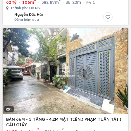
62 tỷ
·
106m
·
582 tr/m
·
20m
·
1
Thành phố Hà Nội
Nguyễn Đức Hải
Đăng hôm qua
5
BÁN 66M - 5 TẦNG - 4.2M.MẶT TIỀN.( PHẠM TUẤN TÀI )
CẦU GIẤY
2
2