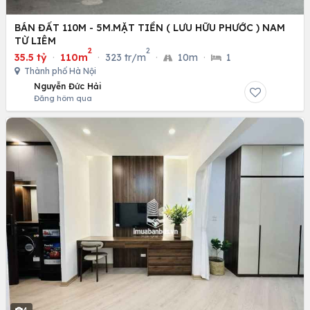
BÁN ĐẤT 110M - 5M.MẶT TIỀN ( LƯU HỮU PHƯỚC ) NAM
TỪ LIÊM
2
2
35.5 tỷ
·
110m
·
323 tr/m
·
10m
·
1
Thành phố Hà Nội
Nguyễn Đức Hải
Đăng hôm qua