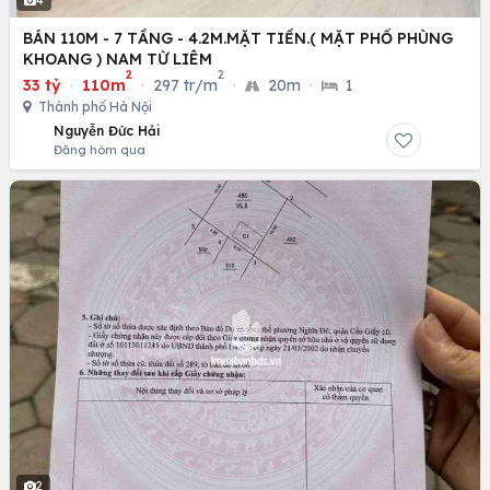
4
BÁN 110M - 7 TẦNG - 4.2M.MẶT TIỀN.( MẶT PHỐ PHÙNG
KHOANG ) NAM TỪ LIÊM
2
2
33 tỷ
·
110m
·
297 tr/m
·
20m
·
1
Thành phố Hà Nội
Nguyễn Đức Hải
Đăng hôm qua
2