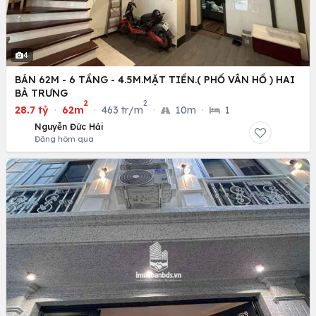
4
BÁN 62M - 6 TẦNG - 4.5M.MẶT TIỀN.( PHỐ VÂN HỒ ) HAI
BÀ TRƯNG
2
2
28.7 tỷ
·
62m
·
463 tr/m
·
10m
·
1
Nguyễn Đức Hải
Đăng hôm qua