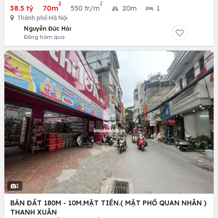
2
2
38.5 tỷ
·
70m
·
550 tr/m
·
20m
·
1
Thành phố Hà Nội
Nguyễn Đức Hải
Đăng hôm qua
2
BÁN ĐẤT 180M - 10M.MẶT TIỀN.( MẶT PHỐ QUAN NHÂN )
THANH XUÂN