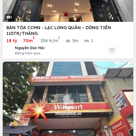
4
BÁN TÒA CCMN - LẠC LONG QUÂN – DÒNG TIỀN
110TR/THÁNG.
2
2
18 tỷ
·
70m
·
254 tr/m
·
5m
·
1
Nguyễn Đức Hải
Đăng hôm qua