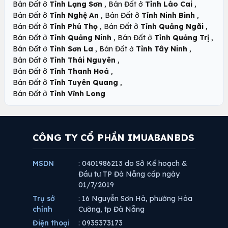
,
,
Bán Đất ở
Tỉnh Lạng Sơn
Bán Đất ở
Tỉnh Lào Cai
,
,
Bán Đất ở
Tỉnh Nghệ An
Bán Đất ở
Tỉnh Ninh Bình
,
,
Bán Đất ở
Tỉnh Phú Thọ
Bán Đất ở
Tỉnh Quảng Ngãi
,
,
Bán Đất ở
Tỉnh Quảng Ninh
Bán Đất ở
Tỉnh Quảng Trị
,
,
Bán Đất ở
Tỉnh Sơn La
Bán Đất ở
Tỉnh Tây Ninh
,
Bán Đất ở
Tỉnh Thái Nguyên
,
Bán Đất ở
Tỉnh Thanh Hoá
,
Bán Đất ở
Tỉnh Tuyên Quang
Bán Đất ở
Tỉnh Vĩnh Long
CÔNG TY CỔ PHẦN IMUABANBDS
MSDN
: 0401986213 do Sở Kế hoạch &
Đầu tư TP Đà Nẵng cấp ngày
01/7/2019
Trụ sở
: 16 Nguyễn Sơn Hà, phường Hòa
chính
Cường, tp Đà Nẵng
Điện thoại
: 0935373173