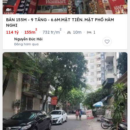
4
BÁN 155M - 9 TẦNG - 6.6M.MẶT TIỀN. MẶT PHỐ HÀM
NGHI
2
2
114 tỷ
·
155m
·
732 tr/m
·
10m
·
1
Nguyễn Đức Hải
Đăng hôm qua