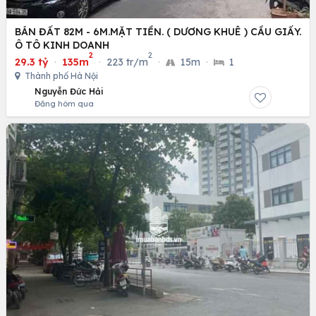
BÁN ĐẤT 82M - 6M.MẶT TIỀN. ( DƯƠNG KHUÊ ) CẦU GIẤY.
Ô TÔ KINH DOANH
2
2
29.3 tỷ
·
135m
·
223 tr/m
·
15m
·
1
Thành phố Hà Nội
Nguyễn Đức Hải
Đăng hôm qua