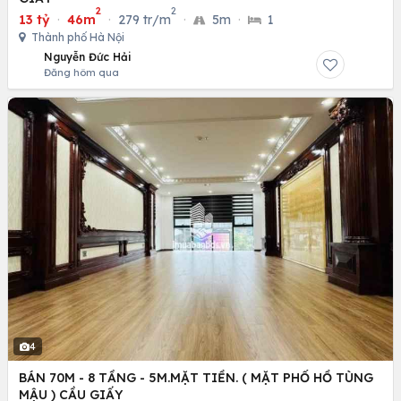
2
2
13 tỷ
·
46m
·
279 tr/m
·
5m
·
1
Thành phố Hà Nội
Nguyễn Đức Hải
Đăng hôm qua
4
BÁN 70M - 8 TẦNG - 5M.MẶT TIỀN. ( MẶT PHỐ HỒ TÙNG
MẬU ) CẦU GIẤY