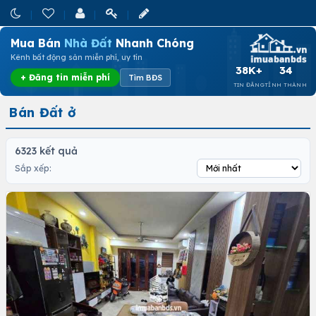
Mua Bán
Nhà Đất
Nhanh Chóng
Kênh bất động sản miễn phí, uy tín
38K+
34
+ Đăng tin miễn phí
Tìm BĐS
TIN ĐĂNG
TỈNH THÀNH
Bán Đất ở
6323 kết quả
Sắp xếp: