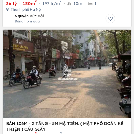
2
2
36 tỷ
·
180m
·
197 tr/m
·
10m
·
1
Thành phố Hà Nội
Nguyễn Đức Hải
Đăng hôm qua
BÁN 106M - 2 TẦNG - 5M.MẶ TIỀN. ( MẶT PHỐ DOÃN KẾ
THIỆN ) CẦU GIẤY
2
2