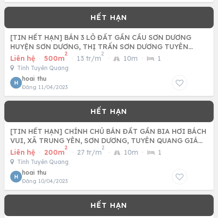
[TIN HẾT HẠN] BÁN 3 LÔ ĐẤT GẦN CẦU SƠN DƯƠNG
HUYỆN SƠN DƯƠNG, THỊ TRẤN SƠN DƯƠNG TUYÊN
2
2
QUANG CHỈ TỪ 35TR/M2
Liên hệ
·
500m
·
13 tr/m
·
10m
·
1
Tỉnh Tuyên Quang
hoai thu
H
Đăng 11/04/2023
[TIN HẾT HẠN] CHÍNH CHỦ BÁN ĐẤT GẦN BIA HƠI BÁCH
VUI, XÃ TRUNG YÊN, SƠN DƯƠNG, TUYÊN QUANG GIÁ
2
2
30TR/M2
Liên hệ
·
200m
·
27 tr/m
·
10m
·
1
Tỉnh Tuyên Quang
hoai thu
H
Đăng 10/04/2023