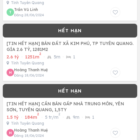
Tỉnh Tuyên Quang
Trần Vũ Linh
T
Đăng 28/06/2024
[TIN HẾT HẠN] BÁN ĐẤT XÃ KIM PHÚ, TP TUYÊN QUANG.
GÍA 2.6 TỶ, 1281M2
2
2.6 tỷ
·
1251m
·
5m
·
1
Tỉnh Tuyên Quang
Hoàng Thanh Huệ
H
Đăng 18/06/2024
[TIN HẾT HẠN] CẦN BÁN GẤP NHÀ TRUNG MÔN, YÊN
SƠN, TUYÊN QUANG, 1,5TY
2
2
1.5 tỷ
·
184m
·
5 tr/m
·
9m
·
1
Tỉnh Tuyên Quang
Hoàng Thanh Huệ
H
Đăng 18/06/2024