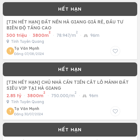
[TIN HẾT HẠN] ĐẤT NỀN HÀ GIANG GIÁ RẺ, ĐẦU TƯ
BIÊN ĐỘ TĂNG CAO
2
2
300 triệu
·
3800m
·
78.947/m
·
96m
Tỉnh Tuyên Quang
Tạ Văn Mạnh
T
Đăng 07/08/2024
[TIN HẾT HẠN] CHỦ NHÀ CẦN TIỀN CẮT LỖ MẢNH ĐẤT
SIÊU VIP TẠI HÀ GIANG
2
2
2.85 tỷ
·
3800m
·
750.000/m
·
96m
Tỉnh Tuyên Quang
Tạ Văn Mạnh
T
Đăng 30/07/2024