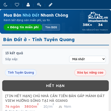
Mua Bán
Nhà Đất
Nhanh Chóng
Kênh bất động sản miễn phí, uy tín
38K+
34
+ Đăng tin miễn phí
Tìm BĐS
TIN ĐĂNG
TỈNH THÀNH
Bán Đất ở - Tỉnh Tuyên Quang
13 kết quả
Sắp xếp:
Tỉnh Tuyên Quang
Xóa lọc nâng cao
[TIN HẾT HẠN] CHỦ NHÀ CẦN TIỀN BÁN GẤP MẢNH ĐẤT
VIEW HƯỚNG SÔNG TẠI HÀ GIANG
2
2
76 ngàn
·
3800m
·
20/m
·
96m