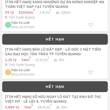
[TIN HẾT HẠN] SANG NHƯỢNG DỰ ÁN NÔNG NGHIỆP AN
TOÀN VIỆT GAP TẠI TUYÊN QUANG
2
2
39 tỷ
·
32000m
·
1 tr/m
·
100m
Tỉnh Tuyên Quang
Trần Vũ Linh
T
Đăng 04/07/2024
[TIN HẾT HẠN] BÁN LÔ ĐẤT ĐẸP - LÔ GÓC 2 MẶT TIỀN
SAU ĐẠI HỌC TÂN TRÀO TP TUYÊN QUANG
2
2
1.15 tỷ
·
94m
·
12 tr/m
·
5m
Tỉnh Tuyên Quang
Trần Vũ Linh
T
Đăng 28/06/2024
[TIN HẾT HẠN] SỞ HỮU NGAY LÔ ĐẤT TẠI KHU ĐÔ THỊ
VIỆT MỸ - LÊ LỢI 4, TUYÊN QUANG:
2
2
3.889 tỷ
·
72m
·
54 tr/m
·
5m