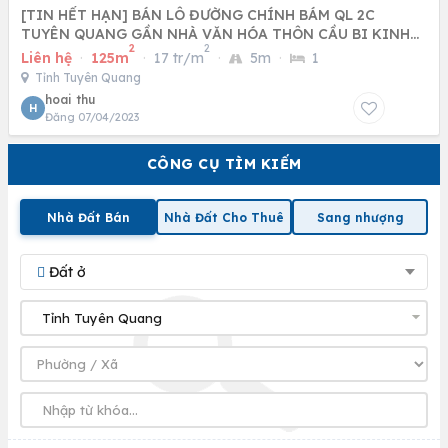
[TIN HẾT HẠN] BÁN LÔ ĐƯỜNG CHÍNH BÁM QL 2C
TUYÊN QUANG GẦN NHÀ VĂN HÓA THÔN CẦU BI KINH
2
2
DOANH ĐƯỢC GIÁ 25TR
Liên hệ
·
125m
·
17 tr/m
·
5m
·
1
Tỉnh Tuyên Quang
hoai thu
H
Đăng 07/04/2023
CÔNG CỤ TÌM KIẾM
Nhà Đất Bán
Nhà Đất Cho Thuê
Sang nhượng
Đất ở