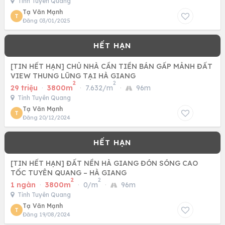
Tỉnh Tuyên Quang
Tạ Văn Mạnh
T
Đăng 03/01/2025
[TIN HẾT HẠN] CHỦ NHÀ CẦN TIỀN BÁN GẤP MẢNH ĐẤT
VIEW THUNG LŨNG TẠI HÀ GIANG
2
2
29 triệu
·
3800m
·
7.632/m
·
96m
Tỉnh Tuyên Quang
Tạ Văn Mạnh
T
Đăng 20/12/2024
[TIN HẾT HẠN] ĐẤT NỀN HÀ GIANG ĐÓN SÓNG CAO
TỐC TUYÊN QUANG – HÀ GIANG
2
2
1 ngàn
·
3800m
·
0/m
·
96m
Tỉnh Tuyên Quang
Tạ Văn Mạnh
T
Đăng 19/08/2024