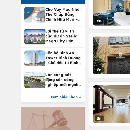
Cho Vay Mua Nhà
Thế Chấp Bằng
Chính Nhà Mua –
4
Lợi Ích Vay Mua
Nhà Tại
Lợi thế từ vị trí
Vietcombank
của dự án Stella
Mega City Cần
Thơ
Căn hộ Bình An
Tower Bình Dương
- Chủ đầu tư Bình
An Land
4
Làn sóng bất
động sản công
nghiệp mới mạnh
nhất 25 năm
Xem nhiều hơn +
4