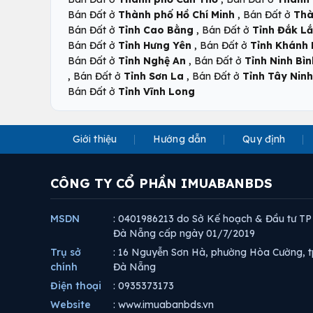
,
Bán Đất ở
Thành phố Hồ Chí Minh
Bán Đất ở
Thà
,
Bán Đất ở
Tỉnh Cao Bằng
Bán Đất ở
Tỉnh Đắk L
,
Bán Đất ở
Tỉnh Hưng Yên
Bán Đất ở
Tỉnh Khánh
,
Bán Đất ở
Tỉnh Nghệ An
Bán Đất ở
Tỉnh Ninh Bìn
,
,
Bán Đất ở
Tỉnh Sơn La
Bán Đất ở
Tỉnh Tây Ninh
Bán Đất ở
Tỉnh Vĩnh Long
Giới thiệu
Hướng dẫn
Quy định
CÔNG TY CỔ PHẦN IMUABANBDS
MSDN
: 0401986213 do Sở Kế hoạch & Đầu tư TP
Đà Nẵng cấp ngày 01/7/2019
Trụ sở
: 16 Nguyễn Sơn Hà, phường Hòa Cường, t
chính
Đà Nẵng
Điện thoại
: 0935373173
Website
: www.imuabanbds.vn