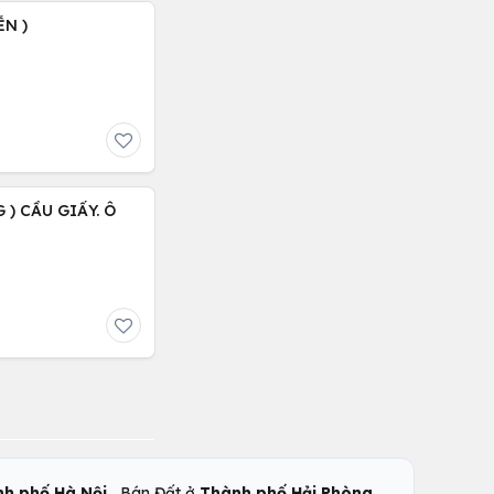
ỄN )
 ) CẦU GIẤY. Ô
,
,
h phố Hà Nội
Bán Đất ở
Thành phố Hải Phòng