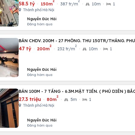
2
2
58.5 tỷ
·
150m
·
387 tr/m
·
10m
·
1
Thành phố Hà Nội
Nguyễn Đức Hải
Đăng hôm qua
BÁN CHDV. 200M - 27 PHÒNG. THU 150TR/THÁNG. P
2
2
47 tỷ
·
200m
·
232 tr/m
·
10m
·
1
Nguyễn Đức Hải
Đăng hôm qua
BÁN 100M - 7 TẦNG - 6.3M.MẶT TIỀN. ( PHÚ DIỄN ) BẮ
2
27.3 triệu
·
80m
·
5m
·
1
Thành phố Hà Nội
Nguyễn Đức Hải
Đăng hôm qua