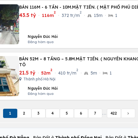
BÁN 116M - 6 TẦN - 10M.MẶT TIỀN. ( MẶT PHỐ PHÚ DI
2
2
43.5 tỷ
·
116m
·
372 tr/m
·
15m
·
1
Nguyễn Đức Hải
Đăng hôm qua
BÁN 52M – 8 TẦNG – 5.8M.MẶT TIỀN. ( NGUYỄN KHANG
TÔ
2
2
21.5 tỷ
·
52m
·
410 tr/m
·
5m
·
1
Thành phố Hà Nội
Nguyễn Đức Hải
Đăng hôm qua
1
2
3
4
5
6
7
...
422
,
,
phố Đà Nẵng
Bán Đất ở
Thành phố Đồng Nai
Bán Đất ở
Thàn