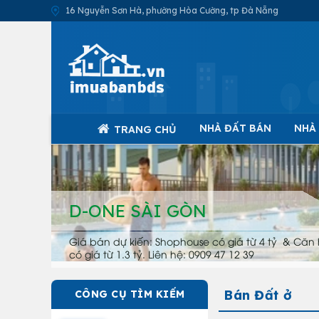
16 Nguyễn Sơn Hà, phường Hòa Cường, tp Đà Nẵng
NHÀ ĐẤT BÁN
NHÀ
TRANG CHỦ
D-ONE SÀI GÒN
Giá bán dự kiến: Shophouse có giá từ 4 tỷ & Căn 
có giá từ 1.3 tỷ. Liên hệ: 0909 47 12 39
Bán Đất ở
CÔNG CỤ TÌM KIẾM