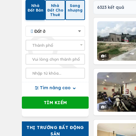
Nhà
Nhà
Sang
6323 kết quả
Đất Bán
Đất Cho
nhượng
Thuê
Đất ở
5
Tìm nâng cao
5
THỊ TRƯỜNG BẤT ĐỘNG
SẢN