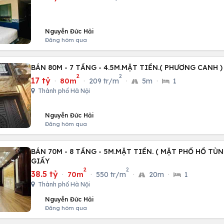
Nguyễn Đức Hải
Đăng hôm qua
BÁN 80M - 7 TẦNG - 4.5M.MẶT TIỀN.( PHƯƠNG CANH 
2
2
17 tỷ
·
80m
·
209 tr/m
·
5m
·
1
Thành phố Hà Nội
Nguyễn Đức Hải
Đăng hôm qua
BÁN 70M - 8 TẦNG - 5M.MẶT TIỀN. ( MẶT PHỐ HỒ TÙ
GIẤY
2
2
38.5 tỷ
·
70m
·
550 tr/m
·
20m
·
1
Thành phố Hà Nội
Nguyễn Đức Hải
Đăng hôm qua