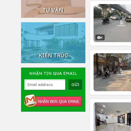
TƯ VẤN
4
KIẾN TRÚC
NHẬN TIN QUA EMAIL