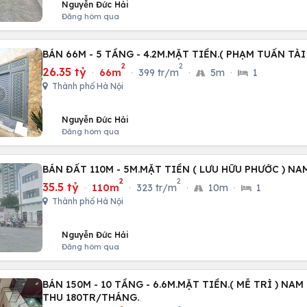
Nguyễn Đức Hải
Đăng hôm qua
BÁN 66M - 5 TẦNG - 4.2M.MẶT TIỀN.( PHẠM TUẤN TÀI
2
2
26.35 tỷ
·
66m
·
399 tr/m
·
5m
·
1
Thành phố Hà Nội
Nguyễn Đức Hải
Đăng hôm qua
BÁN ĐẤT 110M - 5M.MẶT TIỀN ( LƯU HỮU PHƯỚC ) NA
2
2
35.5 tỷ
·
110m
·
323 tr/m
·
10m
·
1
Thành phố Hà Nội
Nguyễn Đức Hải
Đăng hôm qua
BÁN 150M - 10 TẦNG - 6.6M.MẶT TIỀN.( MỄ TRÌ ) NAM
THU 180TR/THÁNG.