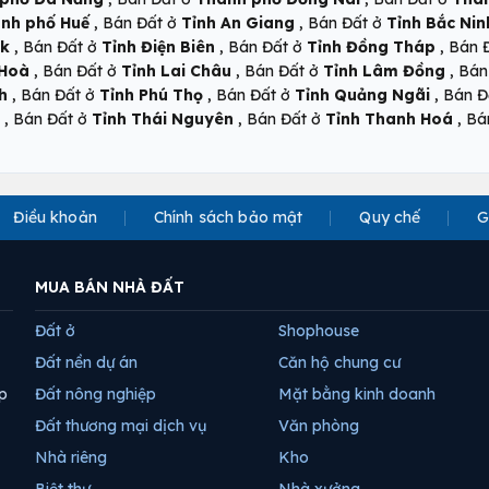
,
,
nh phố Huế
Bán Đất ở
Tỉnh An Giang
Bán Đất ở
Tỉnh Bắc Nin
,
,
,
ắk
Bán Đất ở
Tỉnh Điện Biên
Bán Đất ở
Tỉnh Đồng Tháp
Bán 
,
,
,
 Hoà
Bán Đất ở
Tỉnh Lai Châu
Bán Đất ở
Tỉnh Lâm Đồng
Bán
,
,
,
h
Bán Đất ở
Tỉnh Phú Thọ
Bán Đất ở
Tỉnh Quảng Ngãi
Bán Đ
,
,
,
Bán Đất ở
Tỉnh Thái Nguyên
Bán Đất ở
Tỉnh Thanh Hoá
Bá
Điều khoản
Chính sách bảo mật
Quy chế
G
MUA BÁN NHÀ ĐẤT
Đất ở
Shophouse
Đất nền dự án
Căn hộ chung cư
p
Đất nông nghiệp
Mặt bằng kinh doanh
Đất thương mại dịch vụ
Văn phòng
Nhà riêng
Kho