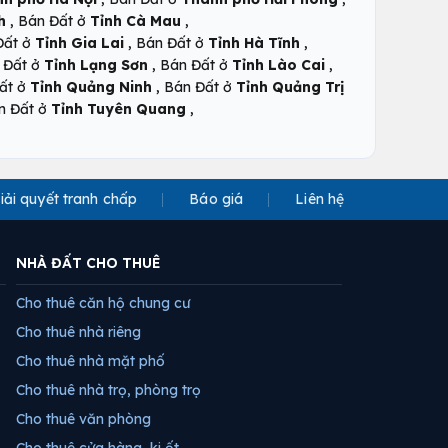
,
,
h
Bán Đất ở
Tỉnh Cà Mau
,
,
Đất ở
Tỉnh Gia Lai
Bán Đất ở
Tỉnh Hà Tĩnh
,
,
 Đất ở
Tỉnh Lạng Sơn
Bán Đất ở
Tỉnh Lào Cai
,
ất ở
Tỉnh Quảng Ninh
Bán Đất ở
Tỉnh Quảng Trị
,
n Đất ở
Tỉnh Tuyên Quang
iải quyết tranh chấp
Báo giá
Liên hệ
NHÀ ĐẤT CHO THUÊ
Cho thuê căn hộ chung cư
Cho thuê nhà riêng
Cho thuê nhà mặt phố
Cho thuê nhà trọ, phòng trọ
Cho thuê văn phòng