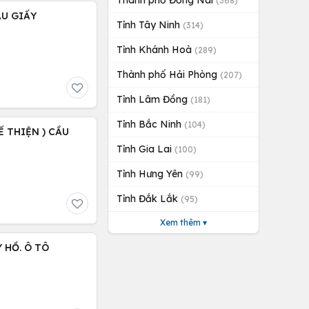
Thành phố Đồng Nai
(368)
ẦU GIẤY
Tỉnh Tây Ninh
(314)
Tỉnh Khánh Hoà
(289)
Thành phố Hải Phòng
(207)
Tỉnh Lâm Đồng
(181)
Tỉnh Bắc Ninh
(104)
Ế THIỆN ) CẦU
Tỉnh Gia Lai
(100)
Tỉnh Hưng Yên
(99)
Tỉnh Đắk Lắk
(95)
Xem thêm ▾
Y HỒ. Ô TÔ