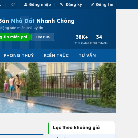
Đăng nhập
Đăng ký
Đăng tin
Bán
Nhà Đất
Nhanh Chóng
động sản miễn phí, uy tín
38K+
34
g tin miễn phí
Tìm BĐS
TIN ĐĂNG
TỈNH THÀNH
PHONG THUỶ
KIẾN TRÚC
TƯ VẤN
Lọc theo khoảng giá