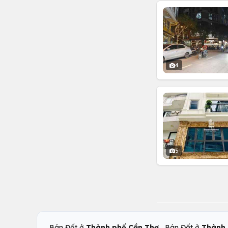
4
5
,
Bán Đất ở
Thành phố Cần Thơ
Bán Đất ở
Thành 