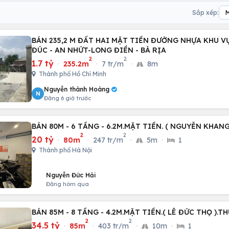
Sắp xếp:
BÁN 235,2 M ĐẤT HAI MẶT TIỀN ĐƯỜNG NHỰA KHU 
ĐÚC - AN NHỨT-LONG ĐIỀN - BÀ RỊA
2
2
1.7 tỷ
·
235.2m
·
7 tr/m
·
8m
Thành phố Hồ Chí Minh
Nguyễn thành Hoàng
N
Đăng 6 giờ trước
BÁN 80M - 6 TẦNG - 6.2M.MẶT TIỀN. ( NGUYỄN KHANG
2
2
20 tỷ
·
80m
·
247 tr/m
·
5m
·
1
Thành phố Hà Nội
Nguyễn Đức Hải
Đăng hôm qua
BÁN 85M - 8 TẦNG - 4.2M.MẶT TIỀN.( LÊ ĐỨC THỌ ).
2
2
34.5 tỷ
·
85m
·
403 tr/m
·
10m
·
1