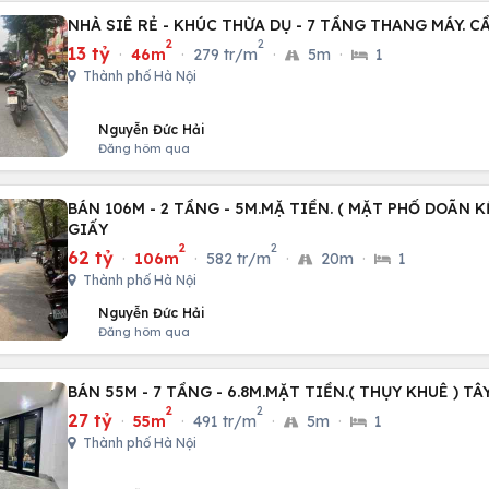
NHÀ SIÊ RẺ - KHÚC THỪA DỤ - 7 TẦNG THANG MÁY. C
2
2
13 tỷ
·
46m
·
279 tr/m
·
5m
·
1
Thành phố Hà Nội
Nguyễn Đức Hải
Đăng hôm qua
BÁN 106M - 2 TẦNG - 5M.MẶ TIỀN. ( MẶT PHỐ DOÃN K
GIẤY
2
2
62 tỷ
·
106m
·
582 tr/m
·
20m
·
1
Thành phố Hà Nội
Nguyễn Đức Hải
Đăng hôm qua
BÁN 55M - 7 TẦNG - 6.8M.MẶT TIỀN.( THỤY KHUÊ ) TÂ
2
2
27 tỷ
·
55m
·
491 tr/m
·
5m
·
1
Thành phố Hà Nội