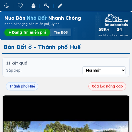
Mua Bán
Nhà Đất
Nhanh Chóng
Kênh bất động sản miễn phí, uy tín
38K+
34
+ Đăng tin miễn phí
Tìm BĐS
TIN ĐĂNG
TỈNH THÀNH
Bán Đất ở - Thành phố Huế
11 kết quả
Sắp xếp:
Thành phố Huế
Xóa lọc nâng cao