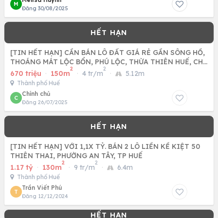
M
Đăng 30/08/2025
[TIN HẾT HẠN] CẦN BÁN LÔ ĐẤT GIÁ RẺ GẦN SÔNG HỒ,
THOÁNG MÁT LỘC BỔN, PHÚ LỘC, THỪA THIÊN HUẾ, CHỈ
2
2
670TR
670 triệu
·
150m
·
4 tr/m
·
5.12m
Thành phố Huế
Chính chủ
C
Đăng 26/07/2025
[TIN HẾT HẠN] VỚI 1,1X TỶ. BÁN 2 LÔ LIỀN KỀ KIỆT 50
THIÊN THAI, PHƯỜNG AN TÂY, TP HUẾ
2
2
1.17 tỷ
·
130m
·
9 tr/m
·
6.4m
Thành phố Huế
Trần Viết Phú
T
Đăng 12/12/2024