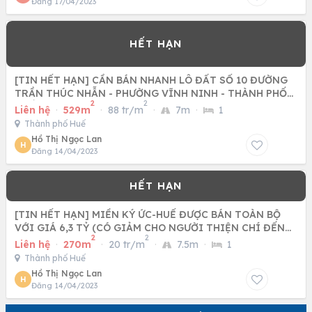
Đăng 17/04/2023
[TIN HẾT HẠN] CẦN BÁN NHANH LÔ ĐẤT SỐ 10 ĐƯỜNG
TRẦN THÚC NHẪN - PHƯỜNG VĨNH NINH - THÀNH PHỐ
2
2
HUẾ THƠ MỘNG
Liên hệ
·
529m
·
88 tr/m
·
7m
·
1
Thành phố Huế
Hồ Thị Ngọc Lan
H
Đăng 14/04/2023
[TIN HẾT HẠN] MIỀN KÝ ỨC-HUẾ ĐƯỢC BÁN TOÀN BỘ
VỚI GIÁ 6,3 TỶ (CÓ GIẢM CHO NGƯỜI THIỆN CHÍ ĐẾN
2
2
TRƯỚC)
Liên hệ
·
270m
·
20 tr/m
·
7.5m
·
1
Thành phố Huế
Hồ Thị Ngọc Lan
H
Đăng 14/04/2023