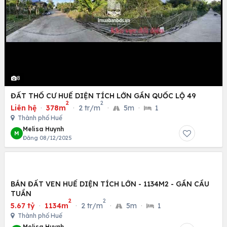
8
ĐẤT THỔ CƯ HUẾ DIỆN TÍCH LỚN GẦN QUỐC LỘ 49
2
2
Liên hệ
·
378m
·
2 tr/m
·
5m
·
1
Thành phố Huế
Melisa Huynh
M
Đăng 08/12/2025
BÁN ĐẤT VEN HUẾ DIỆN TÍCH LỚN - 1134M2 - GẦN CẦU
TUẦN
2
2
5.67 tỷ
·
1134m
·
2 tr/m
·
5m
·
1
Thành phố Huế
Melisa Huynh