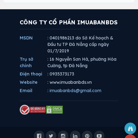
CÔNG TY CỔ PHẦN IMUABANBDS
MSDN
: 0401986213 do Sở Kế hoạch &
Đầu tư TP Đà Nẵng cấp ngày
01/7/2019
Trụ sở
: 16 Nguyễn Sơn Hà, phường Hòa
chính
Cường, tp Đà Nẵng
Điện thoại
: 0935373173
Website
: www.imuabanbds.vn
Email
:
imuabanbds@gmail.com