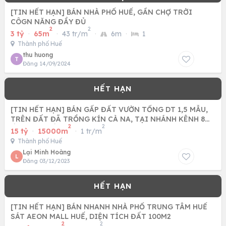
[TIN HẾT HẠN] BÁN NHÀ PHỐ HUẾ, GẦN CHỢ TRỜI
CÔGN NĂNG ĐẦY ĐỦ
2
2
3 tỷ
·
65m
·
43 tr/m
·
6m
·
1
Thành phố Huế
thu huong
T
Đăng 14/09/2024
[TIN HẾT HẠN] BÁN GẤP ĐẤT VƯỜN TỔNG DT 1,5 MẪU,
TRÊN ĐẤT ĐÃ TRỒNG KÍN CÀ NA, TẠI NHÁNH KÊNH 8
2
2
ẤP XÓM HUẾ - XÃ TÂN
15 tỷ
·
15000m
·
1 tr/m
Thành phố Huế
Lại Minh Hoàng
L
Đăng 03/12/2023
[TIN HẾT HẠN] BÁN NHANH NHÀ PHỐ TRUNG TÂM HUẾ
SÁT AEON MALL HUẾ, DIỆN TÍCH ĐẤT 100M2
2
2