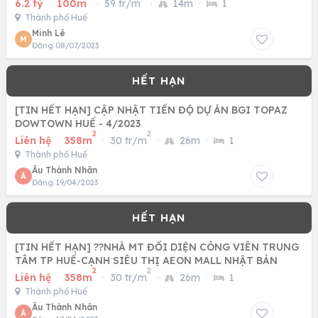
6.2 tỷ
·
100m
·
59 tr/m
·
14m
·
1
Thành phố Huế
Minh Lê
M
Đăng 08/07/2023
[TIN HẾT HẠN] CẬP NHẬT TIẾN ĐỘ DỰ ÁN BGI TOPAZ
DOWTOWN HUẾ - 4/2023
2
2
Liên hệ
·
358m
·
30 tr/m
·
26m
·
1
Thành phố Huế
Âu Thành Nhân
Â
Đăng 19/04/2023
[TIN HẾT HẠN] ??NHÀ MT ĐỐI DIỆN CÔNG VIÊN TRUNG
TÂM TP HUẾ-CẠNH SIÊU THỊ AEON MALL NHẬT BẢN
2
2
Liên hệ
·
358m
·
30 tr/m
·
26m
·
1
Thành phố Huế
Âu Thành Nhân
Â