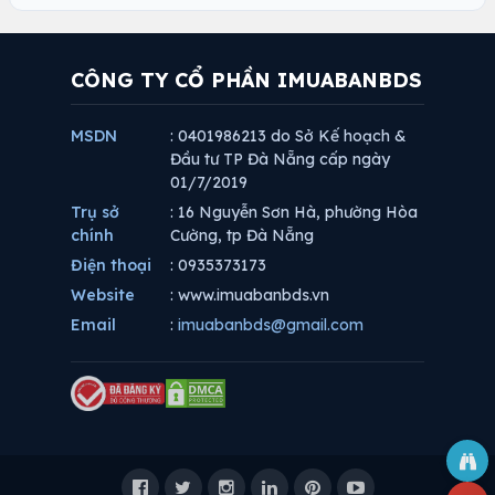
CÔNG TY CỔ PHẦN IMUABANBDS
MSDN
: 0401986213 do Sở Kế hoạch &
Đầu tư TP Đà Nẵng cấp ngày
01/7/2019
Trụ sở
: 16 Nguyễn Sơn Hà, phường Hòa
chính
Cường, tp Đà Nẵng
Điện thoại
: 0935373173
Website
: www.imuabanbds.vn
Email
:
imuabanbds@gmail.com