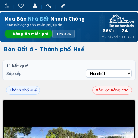
Mua Bán
Nhà Đất
Nhanh Chóng
Kênh bất động sản miễn phí, uy tín
38K+
34
+ Đăng tin miễn phí
Tìm BĐS
TIN ĐĂNG
TỈNH THÀNH
Bán Đất ở - Thành phố Huế
11 kết quả
Sắp xếp:
Thành phố Huế
Xóa lọc nâng cao