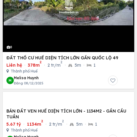
8
ĐẤT THỔ CƯ HUẾ DIỆN TÍCH LỚN GẦN QUỐC LỘ 49
2
2
Liên hệ
·
378m
·
2 tr/m
·
5m
·
1
Thành phố Huế
Melisa Huynh
M
Đăng 08/12/2025
BÁN ĐẤT VEN HUẾ DIỆN TÍCH LỚN - 1134M2 - GẦN CẦU
TUẦN
2
2
5.67 tỷ
·
1134m
·
2 tr/m
·
5m
·
1
Thành phố Huế
Melisa Huynh