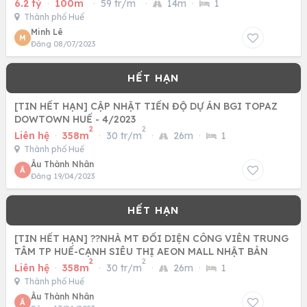
6.2 tỷ
·
100m
·
59 tr/m
·
14m
·
1
Thành phố Huế
Minh Lê
M
Đăng 08/07/2023
[TIN HẾT HẠN] CẬP NHẬT TIẾN ĐỘ DỰ ÁN BGI TOPAZ
DOWTOWN HUẾ - 4/2023
2
2
Liên hệ
·
358m
·
30 tr/m
·
26m
·
1
Thành phố Huế
Âu Thành Nhân
Â
Đăng 19/04/2023
[TIN HẾT HẠN] ??NHÀ MT ĐỐI DIỆN CÔNG VIÊN TRUNG
TÂM TP HUẾ-CẠNH SIÊU THỊ AEON MALL NHẬT BẢN
2
2
Liên hệ
·
358m
·
30 tr/m
·
26m
·
1
Thành phố Huế
Âu Thành Nhân
Â