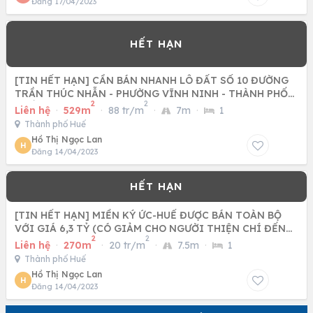
Đăng 17/04/2023
[TIN HẾT HẠN] CẦN BÁN NHANH LÔ ĐẤT SỐ 10 ĐƯỜNG
TRẦN THÚC NHẪN - PHƯỜNG VĨNH NINH - THÀNH PHỐ
2
2
HUẾ THƠ MỘNG
Liên hệ
·
529m
·
88 tr/m
·
7m
·
1
Thành phố Huế
Hồ Thị Ngọc Lan
H
Đăng 14/04/2023
[TIN HẾT HẠN] MIỀN KÝ ỨC-HUẾ ĐƯỢC BÁN TOÀN BỘ
VỚI GIÁ 6,3 TỶ (CÓ GIẢM CHO NGƯỜI THIỆN CHÍ ĐẾN
2
2
TRƯỚC)
Liên hệ
·
270m
·
20 tr/m
·
7.5m
·
1
Thành phố Huế
Hồ Thị Ngọc Lan
H
Đăng 14/04/2023