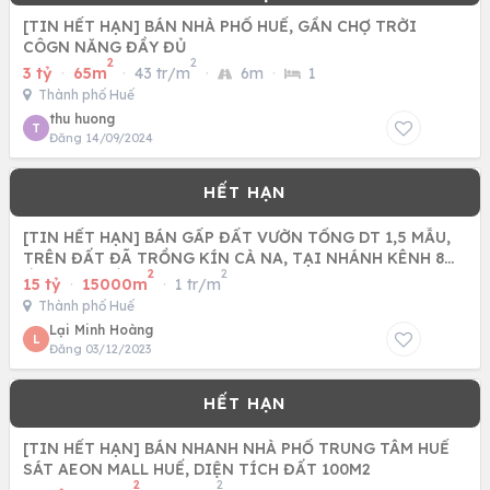
[TIN HẾT HẠN] BÁN NHÀ PHỐ HUẾ, GẦN CHỢ TRỜI
CÔGN NĂNG ĐẦY ĐỦ
2
2
3 tỷ
·
65m
·
43 tr/m
·
6m
·
1
Thành phố Huế
thu huong
T
Đăng 14/09/2024
[TIN HẾT HẠN] BÁN GẤP ĐẤT VƯỜN TỔNG DT 1,5 MẪU,
TRÊN ĐẤT ĐÃ TRỒNG KÍN CÀ NA, TẠI NHÁNH KÊNH 8
2
2
ẤP XÓM HUẾ - XÃ TÂN
15 tỷ
·
15000m
·
1 tr/m
Thành phố Huế
Lại Minh Hoàng
L
Đăng 03/12/2023
[TIN HẾT HẠN] BÁN NHANH NHÀ PHỐ TRUNG TÂM HUẾ
SÁT AEON MALL HUẾ, DIỆN TÍCH ĐẤT 100M2
2
2