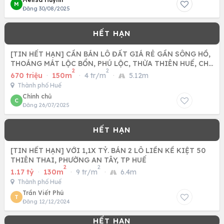
M
Đăng 30/08/2025
[TIN HẾT HẠN] CẦN BÁN LÔ ĐẤT GIÁ RẺ GẦN SÔNG HỒ,
THOÁNG MÁT LỘC BỔN, PHÚ LỘC, THỪA THIÊN HUẾ, CHỈ
2
2
670TR
670 triệu
·
150m
·
4 tr/m
·
5.12m
Thành phố Huế
Chính chủ
C
Đăng 26/07/2025
[TIN HẾT HẠN] VỚI 1,1X TỶ. BÁN 2 LÔ LIỀN KỀ KIỆT 50
THIÊN THAI, PHƯỜNG AN TÂY, TP HUẾ
2
2
1.17 tỷ
·
130m
·
9 tr/m
·
6.4m
Thành phố Huế
Trần Viết Phú
T
Đăng 12/12/2024