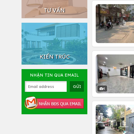
TƯ VẤN
KIẾN TRÚC
NHẬN TIN QUA EMAIL
4