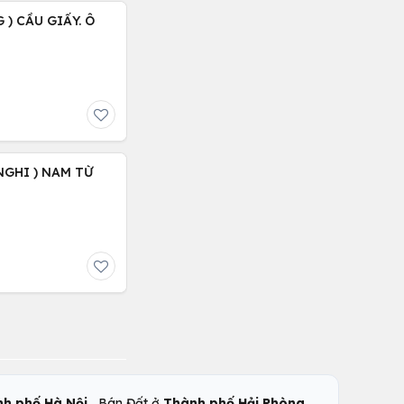
 ) CẦU GIẤY. Ô
NGHI ) NAM TỪ
,
,
h phố Hà Nội
Bán Đất ở
Thành phố Hải Phòng