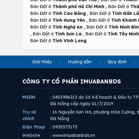
,
Bán Đất ở
Thành phố Hồ Chí Minh
Bán Đất ở
Thà
,
Bán Đất ở
Tỉnh Cao Bằng
Bán Đất ở
Tỉnh Đắk L
,
Bán Đất ở
Tỉnh Hưng Yên
Bán Đất ở
Tỉnh Khánh
,
Bán Đất ở
Tỉnh Nghệ An
Bán Đất ở
Tỉnh Ninh Bìn
,
,
Bán Đất ở
Tỉnh Sơn La
Bán Đất ở
Tỉnh Tây Ninh
Bán Đất ở
Tỉnh Vĩnh Long
Giới thiệu
Hướng dẫn
Quy định
CÔNG TY CỔ PHẦN IMUABANBDS
MSDN
: 0401986213 do Sở Kế hoạch & Đầu tư TP
Đà Nẵng cấp ngày 01/7/2019
Trụ sở
: 16 Nguyễn Sơn Hà, phường Hòa Cường, t
chính
Đà Nẵng
Điện thoại
: 0935373173
Website
: www.imuabanbds.vn