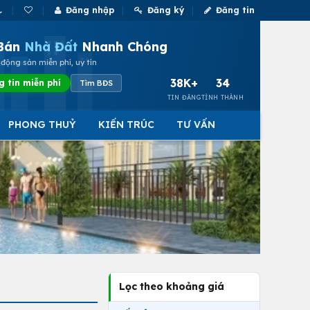
Đăng nhập
Đăng ký
Đăng tin
Bán
Nhà Đất
Nhanh Chóng
động sản miễn phí, uy tín
38K+
34
g tin miễn phí
Tìm BĐS
TIN ĐĂNG
TỈNH THÀNH
PHONG THUỶ
KIẾN TRÚC
TƯ VẤN
Lọc theo khoảng giá