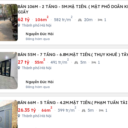
BÁN 106M - 2 TẦNG - 5M.MẶ TIỀN. ( MẶT PHỐ DOÃN K
GIẤY
2
2
62 tỷ
·
106m
·
582 tr/m
·
20m
·
1
Thành phố Hà Nội
Nguyễn Đức Hải
Đăng hôm qua
BÁN 55M - 7 TẦNG - 6.8M.MẶT TIỀN.( THỤY KHUÊ ) TÂ
2
2
27 tỷ
·
55m
·
491 tr/m
·
5m
·
1
Thành phố Hà Nội
Nguyễn Đức Hải
Đăng hôm qua
BÁN 66M - 5 TẦNG - 4.2M.MẶT TIỀN.( PHẠM TUẤN TÀI
2
2
26.35 tỷ
·
66m
·
399 tr/m
·
5m
·
1
Thành phố Hà Nội