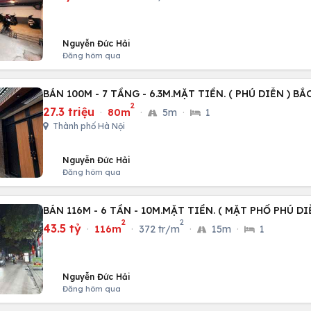
Nguyễn Đức Hải
Đăng hôm qua
BÁN 100M - 7 TẦNG - 6.3M.MẶT TIỀN. ( PHÚ DIỄN ) BẮ
2
27.3 triệu
·
80m
·
5m
·
1
Thành phố Hà Nội
Nguyễn Đức Hải
Đăng hôm qua
BÁN 116M - 6 TẦN - 10M.MẶT TIỀN. ( MẶT PHỐ PHÚ DI
2
2
43.5 tỷ
·
116m
·
372 tr/m
·
15m
·
1
Nguyễn Đức Hải
Đăng hôm qua