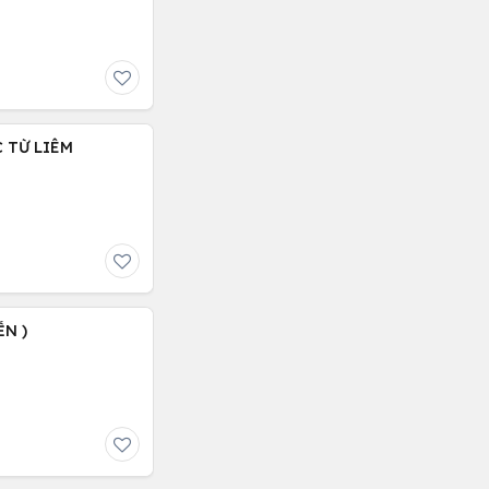
C TỪ LIÊM
ỄN )