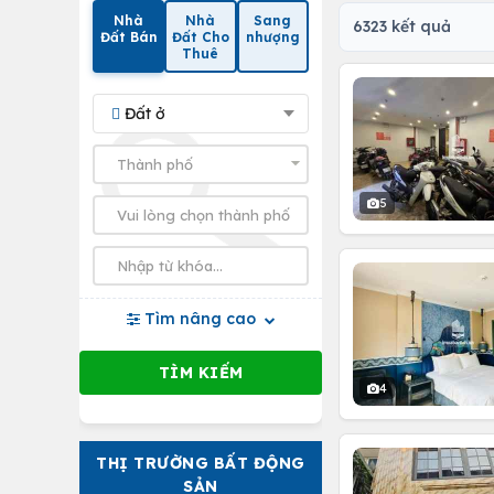
Nhà
Nhà
Sang
6323 kết quả
Đất Bán
Đất Cho
nhượng
Thuê
Đất ở
5
Tìm nâng cao
4
THỊ TRƯỜNG BẤT ĐỘNG
SẢN