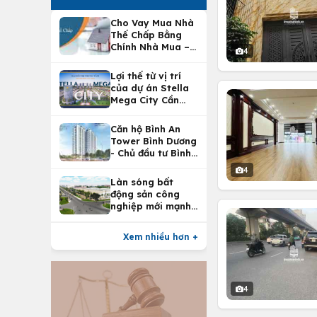
Cho Vay Mua Nhà
Thế Chấp Bằng
Chính Nhà Mua –
4
Lợi Ích Vay Mua
Nhà Tại
Lợi thế từ vị trí
Vietcombank
của dự án Stella
Mega City Cần
Thơ
Căn hộ Bình An
Tower Bình Dương
- Chủ đầu tư Bình
An Land
4
Làn sóng bất
động sản công
nghiệp mới mạnh
nhất 25 năm
Xem nhiều hơn +
4