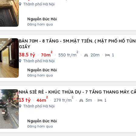
Thành phố Hà Nội
Nguyễn Đức Hải
Đăng hôm qua
BÁN 70M - 8 TẦNG - 5M.MẶT TIỀN. ( MẶT PHỐ HỒ TÙ
GIẤY
2
2
38.5 tỷ
·
70m
·
550 tr/m
·
20m
·
1
Thành phố Hà Nội
Nguyễn Đức Hải
Đăng hôm qua
NHÀ SIÊ RẺ - KHÚC THỪA DỤ - 7 TẦNG THANG MÁY. C
2
2
13 tỷ
·
46m
·
279 tr/m
·
5m
·
1
Thành phố Hà Nội
Nguyễn Đức Hải
Đăng hôm qua