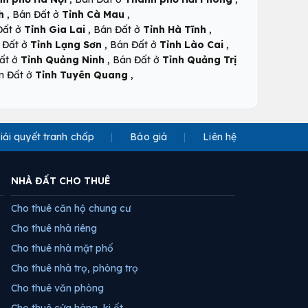
,
,
h
Bán Đất ở
Tỉnh Cà Mau
,
,
Đất ở
Tỉnh Gia Lai
Bán Đất ở
Tỉnh Hà Tĩnh
,
,
 Đất ở
Tỉnh Lạng Sơn
Bán Đất ở
Tỉnh Lào Cai
,
ất ở
Tỉnh Quảng Ninh
Bán Đất ở
Tỉnh Quảng Trị
,
n Đất ở
Tỉnh Tuyên Quang
iải quyết tranh chấp
Báo giá
Liên hệ
NHÀ ĐẤT CHO THUÊ
Cho thuê căn hộ chung cư
Cho thuê nhà riêng
Cho thuê nhà mặt phố
Cho thuê nhà trọ, phòng trọ
Cho thuê văn phòng