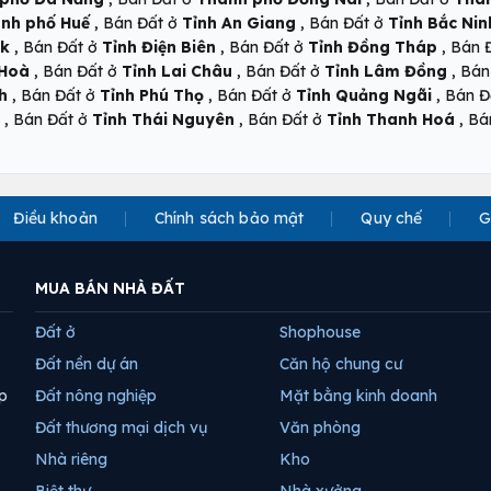
,
,
nh phố Huế
Bán Đất ở
Tỉnh An Giang
Bán Đất ở
Tỉnh Bắc Nin
,
,
,
ắk
Bán Đất ở
Tỉnh Điện Biên
Bán Đất ở
Tỉnh Đồng Tháp
Bán 
,
,
,
 Hoà
Bán Đất ở
Tỉnh Lai Châu
Bán Đất ở
Tỉnh Lâm Đồng
Bán
,
,
,
h
Bán Đất ở
Tỉnh Phú Thọ
Bán Đất ở
Tỉnh Quảng Ngãi
Bán Đ
,
,
,
Bán Đất ở
Tỉnh Thái Nguyên
Bán Đất ở
Tỉnh Thanh Hoá
Bá
Điều khoản
Chính sách bảo mật
Quy chế
G
MUA BÁN NHÀ ĐẤT
Đất ở
Shophouse
Đất nền dự án
Căn hộ chung cư
p
Đất nông nghiệp
Mặt bằng kinh doanh
Đất thương mại dịch vụ
Văn phòng
Nhà riêng
Kho