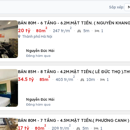
Sắp xếp:
BÁN 80M - 6 TẦNG - 6.2M.MẶT TIỀN. ( NGUYỄN KHANG
2
2
20 tỷ
·
80m
·
247 tr/m
·
5m
·
1
Thành phố Hà Nội
Nguyễn Đức Hải
Đăng hôm qua
BÁN 85M - 8 TẦNG - 4.2M.MẶT TIỀN.( LÊ ĐỨC THỌ ).
2
2
34.5 tỷ
·
85m
·
403 tr/m
·
10m
·
1
Nguyễn Đức Hải
Đăng hôm qua
BÁN 80M - 7 TẦNG - 4.5M.MẶT TIỀN.( PHƯƠNG CANH 
2
2
17 tỷ
·
80m
·
209 tr/m
·
5m
·
1