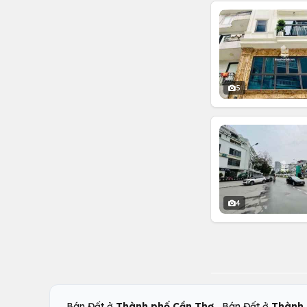
5
4
,
Bán Đất ở
Thành phố Cần Thơ
Bán Đất ở
Thành 