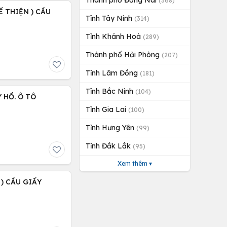
Thành phố Đồng Nai
(368)
Ế THIỆN ) CẦU
Tỉnh Tây Ninh
(314)
Tỉnh Khánh Hoà
(289)
Thành phố Hải Phòng
(207)
Tỉnh Lâm Đồng
(181)
Tỉnh Bắc Ninh
(104)
Y HỒ. Ô TÔ
Tỉnh Gia Lai
(100)
Tỉnh Hưng Yên
(99)
Tỉnh Đắk Lắk
(95)
Xem thêm ▾
 ) CẦU GIẤY