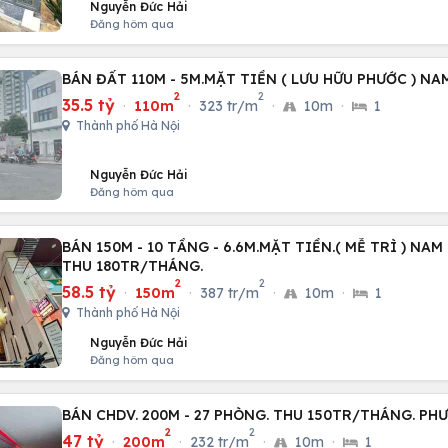
Nguyễn Đức Hải
Đăng hôm qua
BÁN ĐẤT 110M - 5M.MẶT TIỀN ( LƯU HỮU PHƯỚC ) NA
2
2
35.5 tỷ
·
110m
·
323 tr/m
·
10m
·
1
Thành phố Hà Nội
Nguyễn Đức Hải
Đăng hôm qua
BÁN 150M - 10 TẦNG - 6.6M.MẶT TIỀN.( MỄ TRÌ ) NAM
THU 180TR/THÁNG.
2
2
58.5 tỷ
·
150m
·
387 tr/m
·
10m
·
1
Thành phố Hà Nội
Nguyễn Đức Hải
Đăng hôm qua
BÁN CHDV. 200M - 27 PHÒNG. THU 150TR/THÁNG. P
2
2
47 tỷ
·
200m
·
232 tr/m
·
10m
·
1