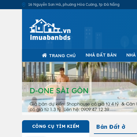
16 Nguyễn Sơn Hà, phường Hòa Cường, tp Đà Nẵng
NHÀ ĐẤT BÁN
NHÀ
TRANG CHỦ
D-ONE SÀI GÒN
Giá bán dự kiến: Shophouse có giá từ 4 tỷ & Căn 
có giá từ 1.3 tỷ. Liên hệ: 0909 47 12 39
Bán Đất ở
CÔNG CỤ TÌM KIẾM