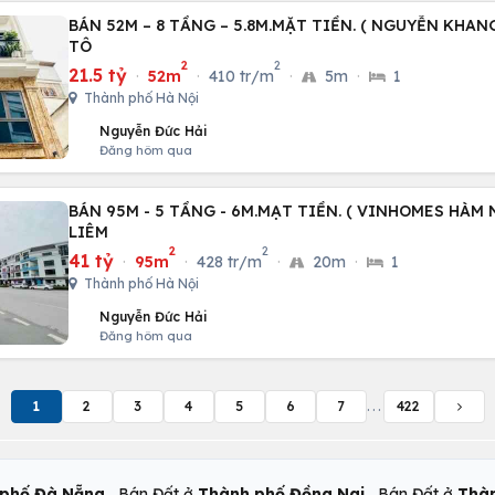
BÁN 52M – 8 TẦNG – 5.8M.MẶT TIỀN. ( NGUYỄN KHANG
TÔ
2
2
21.5 tỷ
·
52m
·
410 tr/m
·
5m
·
1
Thành phố Hà Nội
Nguyễn Đức Hải
Đăng hôm qua
BÁN 95M - 5 TẦNG - 6M.MẠT TIỀN. ( VINHOMES HÀM 
LIÊM
2
2
41 tỷ
·
95m
·
428 tr/m
·
20m
·
1
Thành phố Hà Nội
Nguyễn Đức Hải
Đăng hôm qua
1
2
3
4
5
6
7
...
422
,
,
phố Đà Nẵng
Bán Đất ở
Thành phố Đồng Nai
Bán Đất ở
Thàn