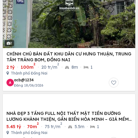
2
CHÍNH CHỦ BÁN ĐẤT KHU DÂN CƯ HƯNG THUẬN, TRUNG
TÂM TRẢNG BOM, ĐỒNG NAI
2
2
2 tỷ
·
100m
·
20 tr/m
·
8m
·
1
Thành phố Đồng Nai
acb@1234
A
Đăng 18/06/2026
NHÀ ĐẸP 3 TẦNG FULL NỘI THẤT MẶT TIỀN ĐƯỜNG
LƯƠNG KHÀNH THIỆN, GẦN BIỂN HÒA MINH – GIÁ MỀM
2
2
KHÓ TIN
5.45 tỷ
·
70m
·
75 tr/m
·
5.5m
·
1
Thành phố Đồng Nai