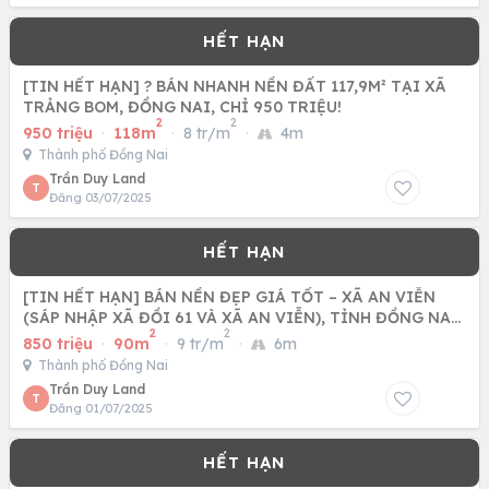
[TIN HẾT HẠN] ? BÁN NHANH NỀN ĐẤT 117,9M² TẠI XÃ
TRẢNG BOM, ĐỒNG NAI, CHỈ 950 TRIỆU!
2
2
950 triệu
·
118m
·
8 tr/m
·
4m
Thành phố Đồng Nai
Trần Duy Land
T
Đăng 03/07/2025
[TIN HẾT HẠN] BÁN NỀN ĐẸP GIÁ TỐT – XÃ AN VIỄN
(SÁP NHẬP XÃ ĐỒI 61 VÀ XÃ AN VIỄN), TỈNH ĐỒNG NAI
2
2
?
850 triệu
·
90m
·
9 tr/m
·
6m
Thành phố Đồng Nai
Trần Duy Land
T
Đăng 01/07/2025