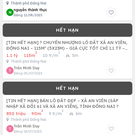
Thành phố Đồng Nai
nguyễn thành thực
N
Đăng 12/08/2025
[TIN HẾT HẠN] ? CHUYỂN NHƯỢNG LÔ ĐẤT XÃ AN VIỄN,
ĐỒNG NAI – 115M² (5X23M) – GIÁ CỰC TỐT CHỈ 1.1 TỶ –
2
2
SỔ RIÊNG
1.1 tỷ
·
115m
·
10 tr/m
·
5m
Thành phố Đồng Nai
Trần Minh Duy
T
Đăng 05/07/2025
[TIN HẾT HẠN] BÁN LÔ ĐẤT ĐẸP – XÃ AN VIỄN (SÁP
NHẬP XÃ ĐỒI 61 VÀ XÃ AN VIỄN), TỈNH ĐỒNG NAI ?
2
2
850 triệu
·
90m
·
9 tr/m
·
6m
Thành phố Đồng Nai
Trần Minh Duy
T
Đăng 03/07/2025