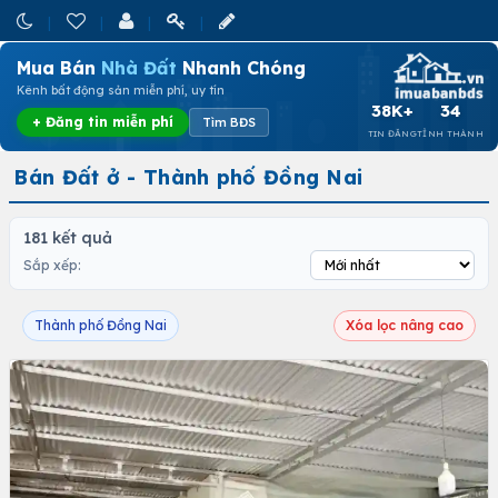
Mua Bán
Nhà Đất
Nhanh Chóng
Kênh bất động sản miễn phí, uy tín
38K+
34
+ Đăng tin miễn phí
Tìm BĐS
TIN ĐĂNG
TỈNH THÀNH
Bán Đất ở - Thành phố Đồng Nai
181 kết quả
Sắp xếp:
Thành phố Đồng Nai
Xóa lọc nâng cao