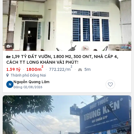
4
🏡 1,39 TỶ ĐẤT VƯỜN, 1.800 M2, 300 ONT, NHÀ CẤP 4,
CÁCH TT LONG KHÁNH VÀI PHÚT!
2
2
1.39 tỷ
·
1800m
·
772.222/m
·
5m
Thành phố Đồng Nai
Nguyễn Quang Lâm
N
Đăng 02/08/2026