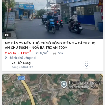
5
MỞ BÁN 25 NỀN THỔ CƯ SỔ HỒNG RIÊNG – CÁCH CHỢ
AN CHU 500M – NGÃ BA TRỊ AN 700M
2
2
2.45 tỷ
·
115m
·
21 tr/m
·
5m
Thành phố Đồng Nai
Võ Tiến Dũng
Đăng 30/07/2026