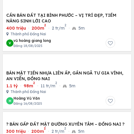
CẦN BÁN ĐẤT TẠI BÌNH PHƯỚC – VỊ TRÍ ĐẸP, TIỀM
NĂNG SINH LỜI CAO
2
2
400 triệu
·
200m
·
2 tr/m
·
5m
Thành phố Đồng Nai
vũ hoàng giang long
V
Đăng 18/08/2025
BÁN MẶT TIỀN NHỰA LIÊN ẤP, GẦN NGÃ TƯ GIA VĨNH,
AN VIỄN, ĐỒNG NAI
2
2
1.1 tỷ
·
98m
·
11 tr/m
·
5m
Thành phố Đồng Nai
Hoàng Vũ Văn
H
Đăng 16/08/2025
? BÁN GẤP ĐẤT MẶT ĐƯỜNG XUYÊN TÂM – ĐỒNG NAI ?
2
2
300 triệu
·
200m
·
2 tr/m
·
5m