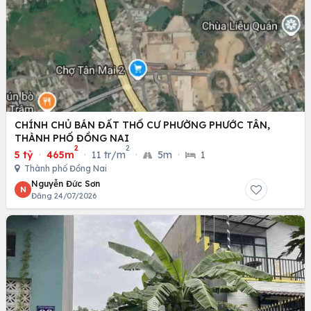
CHÍNH CHỦ BÁN ĐẤT THỔ CƯ PHƯỜNG PHƯỚC TÂN,
THÀNH PHỐ ĐỒNG NAI
2
2
5 tỷ
·
465m
·
11 tr/m
·
5m
·
1
Thành phố Đồng Nai
Nguyễn Đức Sơn
N
Đăng 24/07/2026