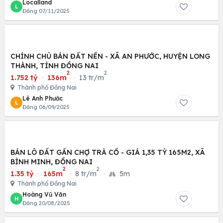
Localland
L
Đăng 07/11/2025
CHÍNH CHỦ BÁN ĐẤT NỀN - XÃ AN PHƯỚC, HUYỆN LONG
THÀNH, TỈNH ĐỒNG NAI
2
2
1.752 tỷ
·
136m
·
13 tr/m
Thành phố Đồng Nai
Lê Anh Phước
L
Đăng 06/09/2025
BÁN LÔ ĐẤT GẦN CHỢ TRÀ CỔ - GIÁ 1,35 TỶ 165M2, XÃ
BÌNH MINH, ĐỒNG NAI
2
2
1.35 tỷ
·
165m
·
8 tr/m
·
5m
Thành phố Đồng Nai
Hoàng Vũ Văn
H
Đăng 20/08/2025