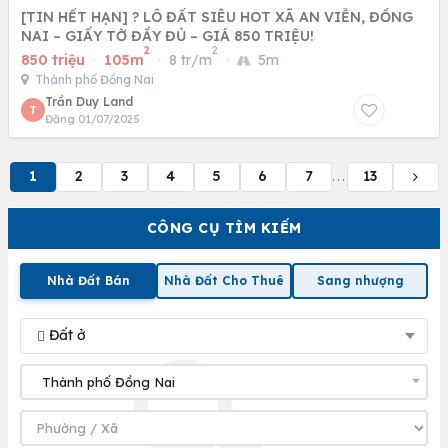
[TIN HẾT HẠN] ? LÔ ĐẤT SIÊU HOT XÃ AN VIỄN, ĐỒNG
NAI – GIẤY TỜ ĐẦY ĐỦ – GIÁ 850 TRIỆU!
2
2
850 triệu
·
105m
·
8 tr/m
·
5m
Thành phố Đồng Nai
Trần Duy Land
T
Đăng 01/07/2025
1
2
3
4
5
6
7
13
...
CÔNG CỤ TÌM KIẾM
Nhà Đất Bán
Nhà Đất Cho Thuê
Sang nhượng
Đất ở