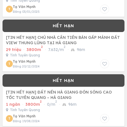
Tỉnh Tuyên Quang
Tạ Văn Mạnh
T
Đăng 03/01/2025
[TIN HẾT HẠN] CHỦ NHÀ CẦN TIỀN BÁN GẤP MẢNH ĐẤT
VIEW THUNG LŨNG TẠI HÀ GIANG
2
2
29 triệu
·
3800m
·
7.632/m
·
96m
Tỉnh Tuyên Quang
Tạ Văn Mạnh
T
Đăng 20/12/2024
[TIN HẾT HẠN] ĐẤT NỀN HÀ GIANG ĐÓN SÓNG CAO
TỐC TUYÊN QUANG – HÀ GIANG
2
2
1 ngàn
·
3800m
·
0/m
·
96m
Tỉnh Tuyên Quang
Tạ Văn Mạnh
T
Đăng 19/08/2024