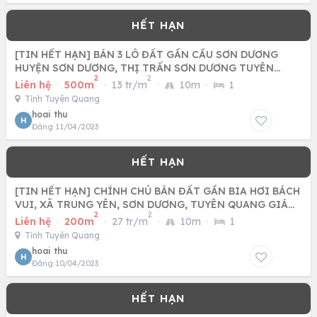
[TIN HẾT HẠN] BÁN 3 LÔ ĐẤT GẦN CẦU SƠN DƯƠNG
HUYỆN SƠN DƯƠNG, THỊ TRẤN SƠN DƯƠNG TUYÊN
2
2
QUANG CHỈ TỪ 35TR/M2
Liên hệ
·
500m
·
13 tr/m
·
10m
·
1
Tỉnh Tuyên Quang
hoai thu
H
Đăng 11/04/2023
[TIN HẾT HẠN] CHÍNH CHỦ BÁN ĐẤT GẦN BIA HƠI BÁCH
VUI, XÃ TRUNG YÊN, SƠN DƯƠNG, TUYÊN QUANG GIÁ
2
2
30TR/M2
Liên hệ
·
200m
·
27 tr/m
·
10m
·
1
Tỉnh Tuyên Quang
hoai thu
H
Đăng 10/04/2023