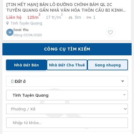
[TIN HẾT HẠN] BÁN LÔ ĐƯỜNG CHÍNH BÁM QL 2C
TUYÊN QUANG GẦN NHÀ VĂN HÓA THÔN CẦU BI KINH
2
2
DOANH ĐƯỢC GIÁ 25TR
Liên hệ
·
125m
·
17 tr/m
·
5m
·
1
Tỉnh Tuyên Quang
hoai thu
H
Đăng 07/04/2023
CÔNG CỤ TÌM KIẾM
Nhà Đất Bán
Nhà Đất Cho Thuê
Sang nhượng
Đất ở