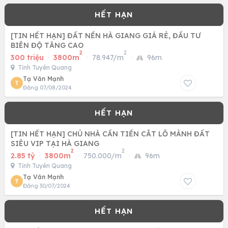
[TIN HẾT HẠN] ĐẤT NỀN HÀ GIANG GIÁ RẺ, ĐẦU TƯ
BIÊN ĐỘ TĂNG CAO
2
2
300 triệu
·
3800m
·
78.947/m
·
96m
Tỉnh Tuyên Quang
Tạ Văn Mạnh
T
Đăng 07/08/2024
[TIN HẾT HẠN] CHỦ NHÀ CẦN TIỀN CẮT LỖ MẢNH ĐẤT
SIÊU VIP TẠI HÀ GIANG
2
2
2.85 tỷ
·
3800m
·
750.000/m
·
96m
Tỉnh Tuyên Quang
Tạ Văn Mạnh
T
Đăng 30/07/2024