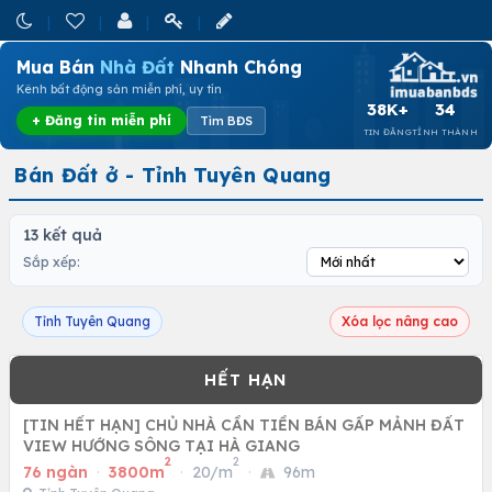
Mua Bán
Nhà Đất
Nhanh Chóng
Kênh bất động sản miễn phí, uy tín
38K+
34
+ Đăng tin miễn phí
Tìm BĐS
TIN ĐĂNG
TỈNH THÀNH
Bán Đất ở - Tỉnh Tuyên Quang
13 kết quả
Sắp xếp:
Tỉnh Tuyên Quang
Xóa lọc nâng cao
[TIN HẾT HẠN] CHỦ NHÀ CẦN TIỀN BÁN GẤP MẢNH ĐẤT
VIEW HƯỚNG SÔNG TẠI HÀ GIANG
2
2
76 ngàn
·
3800m
·
20/m
·
96m