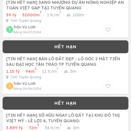
[TIN HẾT HẠN] SANG NHƯỢNG DỰ ÁN NÔNG NGHIỆP AN
TOÀN VIỆT GAP TẠI TUYÊN QUANG
2
2
39 tỷ
·
32000m
·
1 tr/m
·
100m
Tỉnh Tuyên Quang
Trần Vũ Linh
T
Đăng 04/07/2024
[TIN HẾT HẠN] BÁN LÔ ĐẤT ĐẸP - LÔ GÓC 2 MẶT TIỀN
SAU ĐẠI HỌC TÂN TRÀO TP TUYÊN QUANG
2
2
1.15 tỷ
·
94m
·
12 tr/m
·
5m
Tỉnh Tuyên Quang
Trần Vũ Linh
T
Đăng 28/06/2024
[TIN HẾT HẠN] SỞ HỮU NGAY LÔ ĐẤT TẠI KHU ĐÔ THỊ
VIỆT MỸ - LÊ LỢI 4, TUYÊN QUANG:
2
2
3.889 tỷ
·
72m
·
54 tr/m
·
5m