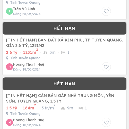
Tỉnh Tuyên Quang
Trần Vũ Linh
T
Đăng 28/06/2024
[TIN HẾT HẠN] BÁN ĐẤT XÃ KIM PHÚ, TP TUYÊN QUANG.
GÍA 2.6 TỶ, 1281M2
2
2.6 tỷ
·
1251m
·
5m
·
1
Tỉnh Tuyên Quang
Hoàng Thanh Huệ
H
Đăng 18/06/2024
[TIN HẾT HẠN] CẦN BÁN GẤP NHÀ TRUNG MÔN, YÊN
SƠN, TUYÊN QUANG, 1,5TY
2
2
1.5 tỷ
·
184m
·
5 tr/m
·
9m
·
1
Tỉnh Tuyên Quang
Hoàng Thanh Huệ
H
Đăng 18/06/2024