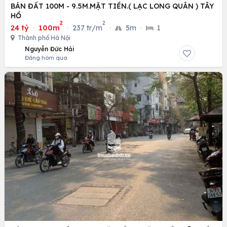
BÁN ĐẤT 100M - 9.5M.MẶT TIỀN.( LẠC LONG QUÂN ) TÂY
HỒ
2
2
24 tỷ
·
100m
·
237 tr/m
·
5m
·
1
Thành phố Hà Nội
Nguyễn Đức Hải
Đăng hôm qua