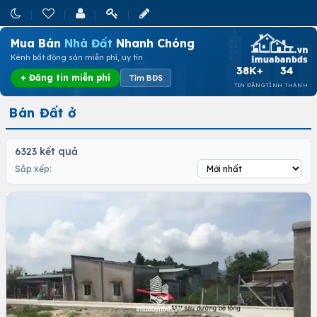
Mua Bán
Nhà Đất
Nhanh Chóng
Kênh bất động sản miễn phí, uy tín
38K+
34
+ Đăng tin miễn phí
Tìm BĐS
TIN ĐĂNG
TỈNH THÀNH
Bán Đất ở
6323 kết quả
Sắp xếp: