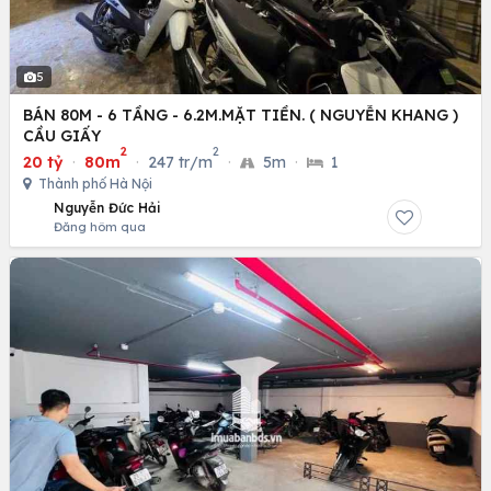
5
BÁN 80M - 6 TẦNG - 6.2M.MẶT TIỀN. ( NGUYỄN KHANG )
CẦU GIẤY
2
2
20 tỷ
·
80m
·
247 tr/m
·
5m
·
1
Thành phố Hà Nội
Nguyễn Đức Hải
Đăng hôm qua