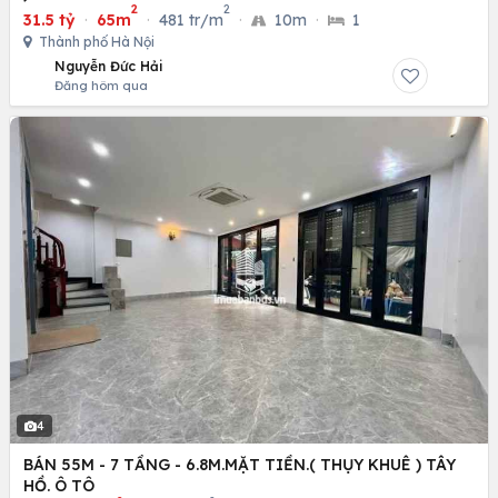
2
2
31.5 tỷ
·
65m
·
481 tr/m
·
10m
·
1
Thành phố Hà Nội
Nguyễn Đức Hải
Đăng hôm qua
4
BÁN 55M - 7 TẦNG - 6.8M.MẶT TIỀN.( THỤY KHUÊ ) TÂY
HỒ. Ô TÔ