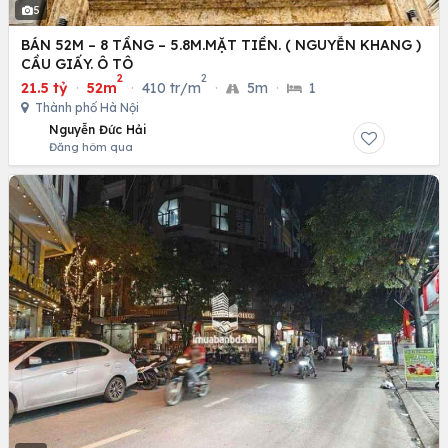
5
BÁN 52M – 8 TẦNG – 5.8M.MẶT TIỀN. ( NGUYỄN KHANG )
CẦU GIẤY. Ô TÔ
2
2
21.5 tỷ
·
52m
·
410 tr/m
·
5m
·
1
Thành phố Hà Nội
Nguyễn Đức Hải
Đăng hôm qua