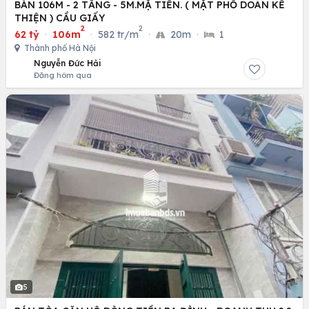
BÁN 106M - 2 TẦNG - 5M.MẶ TIỀN. ( MẶT PHỐ DOÃN KẾ
THIỆN ) CẦU GIẤY
2
2
62 tỷ
·
106m
·
582 tr/m
·
20m
·
1
Thành phố Hà Nội
Nguyễn Đức Hải
Đăng hôm qua
5