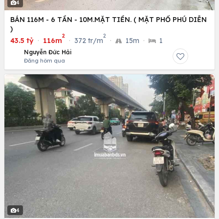
4
BÁN 116M - 6 TẦN - 10M.MẶT TIỀN. ( MẶT PHỐ PHÚ DIỄN
)
2
2
43.5 tỷ
·
116m
·
372 tr/m
·
15m
·
1
Nguyễn Đức Hải
Đăng hôm qua
4