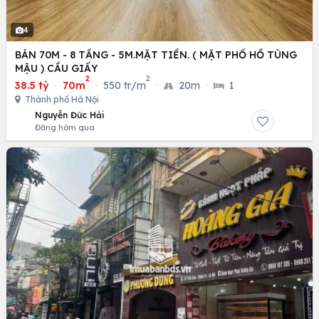
4
BÁN 70M - 8 TẦNG - 5M.MẶT TIỀN. ( MẶT PHỐ HỒ TÙNG
MẬU ) CẦU GIẤY
2
2
38.5 tỷ
·
70m
·
550 tr/m
·
20m
·
1
Thành phố Hà Nội
Nguyễn Đức Hải
Đăng hôm qua