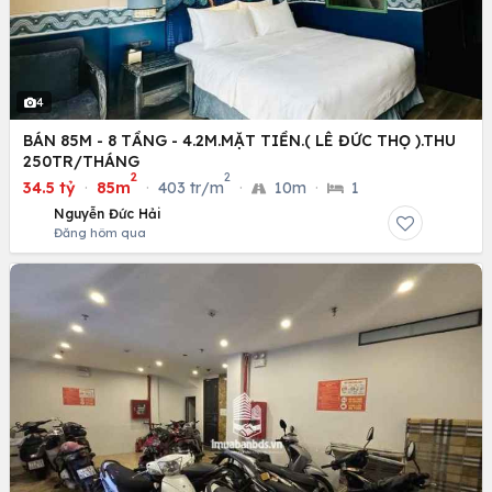
4
BÁN 85M - 8 TẦNG - 4.2M.MẶT TIỀN.( LÊ ĐỨC THỌ ).THU
250TR/THÁNG
2
2
34.5 tỷ
·
85m
·
403 tr/m
·
10m
·
1
Nguyễn Đức Hải
Đăng hôm qua