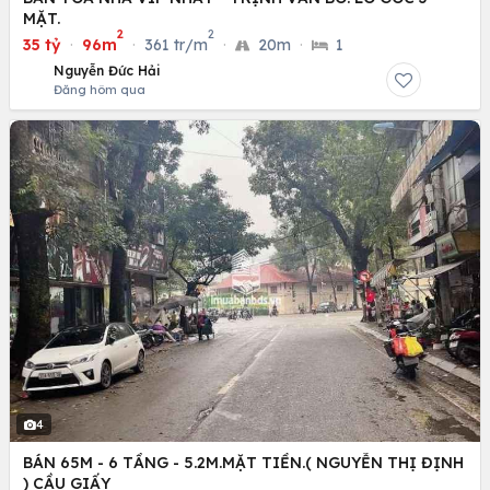
MẶT.
2
2
35 tỷ
·
96m
·
361 tr/m
·
20m
·
1
Nguyễn Đức Hải
Đăng hôm qua
4
BÁN 65M - 6 TẦNG - 5.2M.MẶT TIỀN.( NGUYỄN THỊ ĐỊNH
) CẦU GIẤY