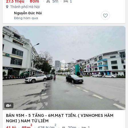
27.3 triệu
·
80m
·
5m
·
1
Thành phố Hà Nội
Nguyễn Đức Hải
Đăng hôm qua
4
BÁN 95M - 5 TẦNG - 6M.MẠT TIỀN. ( VINHOMES HÀM
NGHI ) NAM TỪ LIÊM
2
2
41 tỷ
·
95m
·
428 tr/m
·
20m
·
1