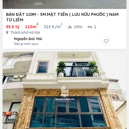
BÁN ĐẤT 110M - 5M.MẶT TIỀN ( LƯU HỮU PHƯỚC ) NAM
TỪ LIÊM
2
2
35.5 tỷ
·
110m
·
323 tr/m
·
10m
·
1
Thành phố Hà Nội
Nguyễn Đức Hải
Đăng hôm qua