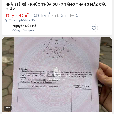
NHÀ SIÊ RẺ - KHÚC THỪA DỤ - 7 TẦNG THANG MÁY. CẦU
GIẤY
2
2
13 tỷ
·
46m
·
279 tr/m
·
5m
·
1
Thành phố Hà Nội
Nguyễn Đức Hải
Đăng hôm qua
2