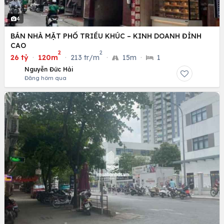
4
BÁN NHÀ MẶT PHỐ TRIỀU KHÚC – KINH DOANH ĐỈNH
CAO
2
2
26 tỷ
·
120m
·
213 tr/m
·
15m
·
1
Nguyễn Đức Hải
Đăng hôm qua