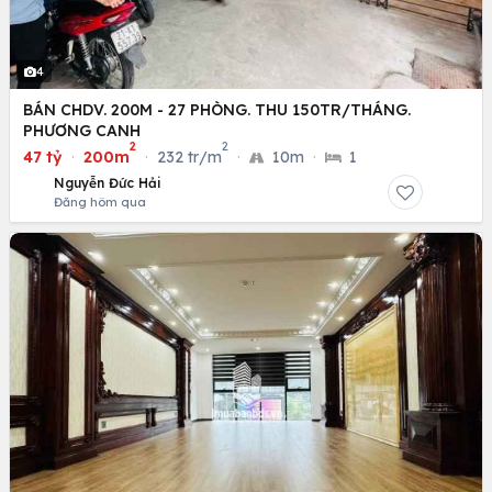
4
BÁN CHDV. 200M - 27 PHÒNG. THU 150TR/THÁNG.
PHƯƠNG CANH
2
2
47 tỷ
·
200m
·
232 tr/m
·
10m
·
1
Nguyễn Đức Hải
Đăng hôm qua