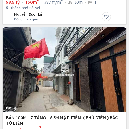
58.5 tỷ
·
150m
·
387 tr/m
·
10m
·
1
Thành phố Hà Nội
Nguyễn Đức Hải
Đăng hôm qua
5
BÁN 100M - 7 TẦNG - 6.3M.MẶT TIỀN. ( PHÚ DIỄN ) BẮC
TỪ LIÊM
2