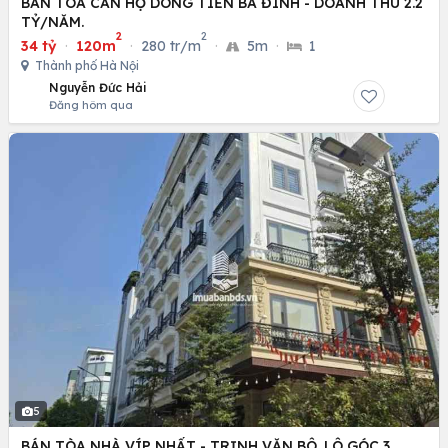
BÁN TÒA CĂN HỘ DÒNG TIỀN BA ĐÌNH - DOANH THU 2.2
TỶ/NĂM.
2
2
34 tỷ
·
120m
·
280 tr/m
·
5m
·
1
Thành phố Hà Nội
Nguyễn Đức Hải
Đăng hôm qua
5
BÁN TÒA NHÀ VÍP NHẤT - TRỊNH VĂN BÔ. LÔ GÓC 3