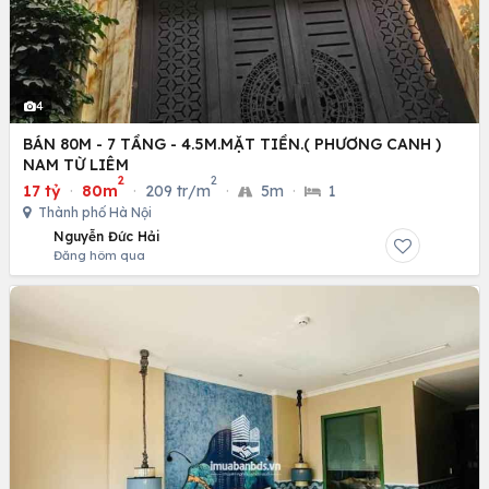
4
BÁN 80M - 7 TẦNG - 4.5M.MẶT TIỀN.( PHƯƠNG CANH )
NAM TỪ LIÊM
2
2
17 tỷ
·
80m
·
209 tr/m
·
5m
·
1
Thành phố Hà Nội
Nguyễn Đức Hải
Đăng hôm qua