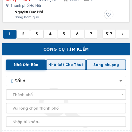
Thành phố Hà Nội
Nguyễn Đức Hải
Đăng hôm qua
1
2
3
4
5
6
7
317
...
CÔNG CỤ TÌM KIẾM
Nhà Đất Bán
Nhà Đất Cho Thuê
Sang nhượng
Đất ở