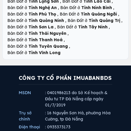
,
,
Bán Đất ở
Tỉnh Lạng Sơn
Bán Đất ở
Tỉnh Lào Cai
,
,
Bán Đất ở
Tỉnh Nghệ An
Bán Đất ở
Tỉnh Ninh Bình
,
,
Bán Đất ở
Tỉnh Phú Thọ
Bán Đất ở
Tỉnh Quảng Ngãi
,
,
Bán Đất ở
Tỉnh Quảng Ninh
Bán Đất ở
Tỉnh Quảng Trị
,
,
Bán Đất ở
Tỉnh Sơn La
Bán Đất ở
Tỉnh Tây Ninh
,
Bán Đất ở
Tỉnh Thái Nguyên
,
Bán Đất ở
Tỉnh Thanh Hoá
,
Bán Đất ở
Tỉnh Tuyên Quang
Bán Đất ở
Tỉnh Vĩnh Long
CÔNG TY CỔ PHẦN IMUABANBDS
MSDN
: 0401986213 do Sở Kế hoạch &
Đầu tư TP Đà Nẵng cấp ngày
01/7/2019
Trụ sở
: 16 Nguyễn Sơn Hà, phường Hòa
chính
Cường, tp Đà Nẵng
Điện thoại
: 0935373173