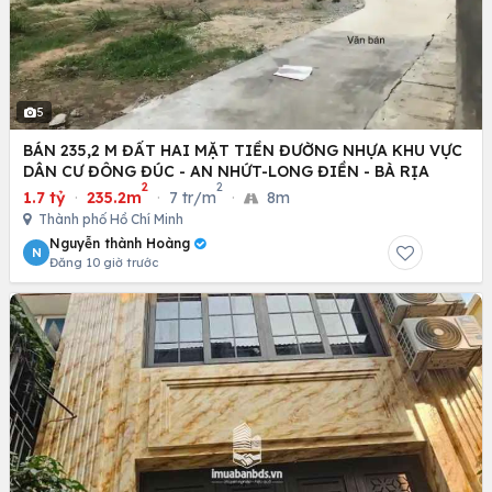
5
BÁN 235,2 M ĐẤT HAI MẶT TIỀN ĐƯỜNG NHỰA KHU VỰC
DÂN CƯ ĐÔNG ĐÚC - AN NHỨT-LONG ĐIỀN - BÀ RỊA
2
2
1.7 tỷ
·
235.2m
·
7 tr/m
·
8m
Thành phố Hồ Chí Minh
Nguyễn thành Hoàng
N
Đăng 10 giờ trước