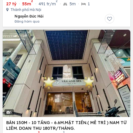
2
2
27 tỷ
·
55m
·
491 tr/m
·
5m
·
1
Thành phố Hà Nội
Nguyễn Đức Hải
Đăng hôm qua
5
BÁN 150M - 10 TẦNG - 6.6M.MẶT TIỀN.( MỄ TRÌ ) NAM TỪ
LIÊM. DOAN THU 180TR/THÁNG.
2
2