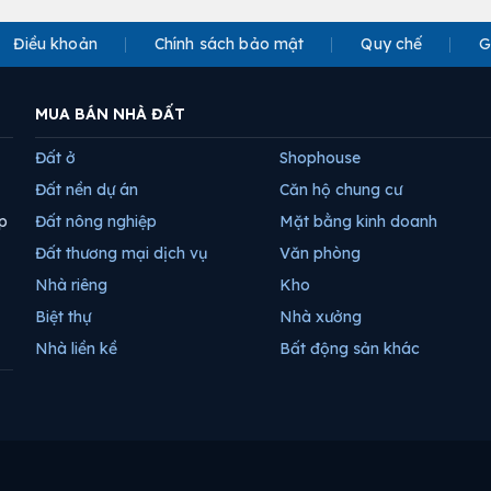
Điều khoản
Chính sách bảo mật
Quy chế
G
MUA BÁN NHÀ ĐẤT
Đất ở
Shophouse
Đất nền dự án
Căn hộ chung cư
p
Đất nông nghiệp
Mặt bằng kinh doanh
Đất thương mại dịch vụ
Văn phòng
Nhà riêng
Kho
Biệt thự
Nhà xưởng
Nhà liền kề
Bất động sản khác