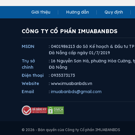
Giới thiệu
Hướng dẫn
Quy định
CÔNG TY CỔ PHẦN IMUABANBDS
MSDN
: 0401986213 do Sở Kế hoạch & Đầu tư TP
Đà Nẵng cấp ngày 01/7/2019
Trụ sở
: 16 Nguyễn Sơn Hà, phường Hòa Cường, t
chính
Đà Nẵng
Điện thoại
: 0935373173
Website
: www.imuabanbds.vn
Email
:
imuabanbds@gmail.com
© 2026 - Bản quyền của Công ty Cổ phần IMUABANBDS