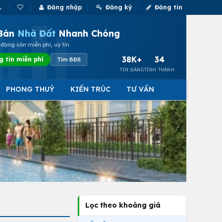
Đăng nhập
Đăng ký
Đăng tin
Bán
Nhà Đất
Nhanh Chóng
động sản miễn phí, uy tín
38K+
34
g tin miễn phí
Tìm BĐS
TIN ĐĂNG
TỈNH THÀNH
PHONG THUỶ
KIẾN TRÚC
TƯ VẤN
Lọc theo khoảng giá