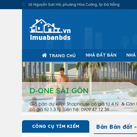
16 Nguyễn Sơn Hà, phường Hòa Cường, tp Đà Nẵng
NHÀ ĐẤT BÁN
NHÀ
TRANG CHỦ
D-ONE SÀI GÒN
Giá bán dự kiến: Shophouse có giá từ 4 tỷ & Căn 
có giá từ 1.3 tỷ. Liên hệ: 0909 47 12 39
Bán Bán đất 
CÔNG CỤ TÌM KIẾM