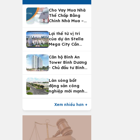
Cho Vay Mua Nhà
Thế Chấp Bằng
Chính Nhà Mua –
Lợi Ích Vay Mua
Nhà Tại
Lợi thế từ vị trí
Vietcombank
của dự án Stella
Mega City Cần
Thơ
Căn hộ Bình An
Tower Bình Dương
- Chủ đầu tư Bình
An Land
Làn sóng bất
động sản công
nghiệp mới mạnh
nhất 25 năm
Xem nhiều hơn +