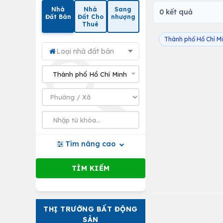
Nhà
Nhà
Sang
0 kết quả
Đất Bán
Đất Cho
nhượng
Thuê
Thành phố Hồ Chí M
Loại nhà đất bán
Tìm nâng cao
THỊ TRƯỜNG BẤT ĐỘNG
SẢN