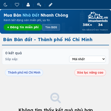
Mua Bán
Nhà Đất
Nhanh Chóng
Kênh bất động sản miễn phí, uy tín
38K+
34
+ Đăng tin miễn phí
Tìm BĐS
TIN ĐĂNG
TỈNH THÀNH
Bán Bán đất - Thành phố Hồ Chí Minh
0 kết quả
Sắp xếp:
Thành phố Hồ Chí Minh
Xóa lọc nâng cao
Không tìm thấy kết quả phù hợp