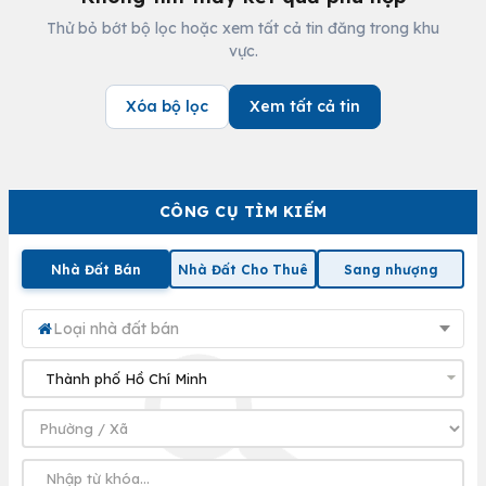
Thử bỏ bớt bộ lọc hoặc xem tất cả tin đăng trong khu
vực.
Xóa bộ lọc
Xem tất cả tin
CÔNG CỤ TÌM KIẾM
Nhà Đất Bán
Nhà Đất Cho Thuê
Sang nhượng
Loại nhà đất bán