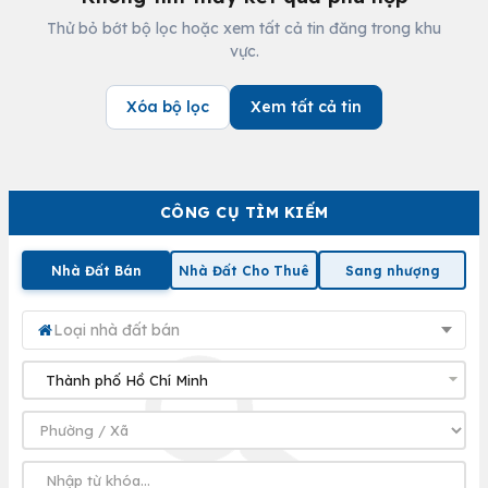
Thử bỏ bớt bộ lọc hoặc xem tất cả tin đăng trong khu
vực.
Xóa bộ lọc
Xem tất cả tin
CÔNG CỤ TÌM KIẾM
Nhà Đất Bán
Nhà Đất Cho Thuê
Sang nhượng
Loại nhà đất bán