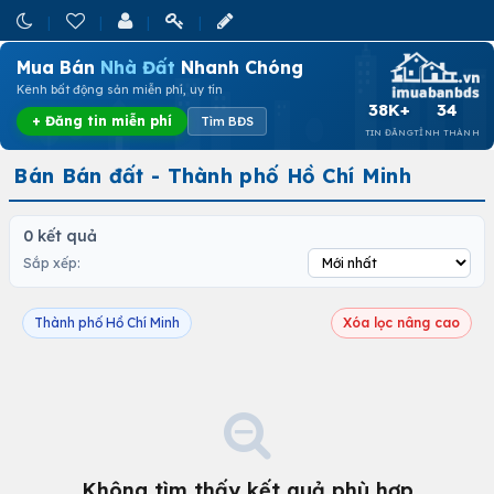
Mua Bán
Nhà Đất
Nhanh Chóng
Kênh bất động sản miễn phí, uy tín
38K+
34
+ Đăng tin miễn phí
Tìm BĐS
TIN ĐĂNG
TỈNH THÀNH
Bán Bán đất - Thành phố Hồ Chí Minh
0 kết quả
Sắp xếp:
Thành phố Hồ Chí Minh
Xóa lọc nâng cao
Không tìm thấy kết quả phù hợp