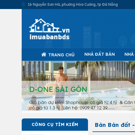
16 Nguyễn Sơn Hà, phường Hòa Cường, tp Đà Nẵng
NHÀ ĐẤT BÁN
NHÀ
TRANG CHỦ
D-ONE SÀI GÒN
Giá bán dự kiến: Shophouse có giá từ 4 tỷ & Căn 
có giá từ 1.3 tỷ. Liên hệ: 0909 47 12 39
Bán Bán đất 
CÔNG CỤ TÌM KIẾM