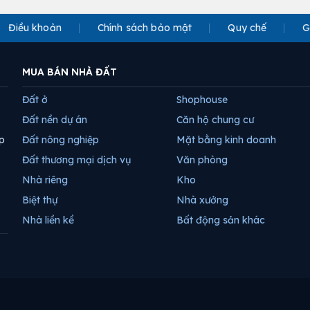
Điều khoản
Chính sách bảo mật
Quy chế
G
MUA BÁN NHÀ ĐẤT
Đất ở
Shophouse
Đất nền dự án
Căn hộ chung cư
p
Đất nông nghiệp
Mặt bằng kinh doanh
Đất thương mại dịch vụ
Văn phòng
Nhà riêng
Kho
Biệt thự
Nhà xưởng
Nhà liền kề
Bất động sản khác