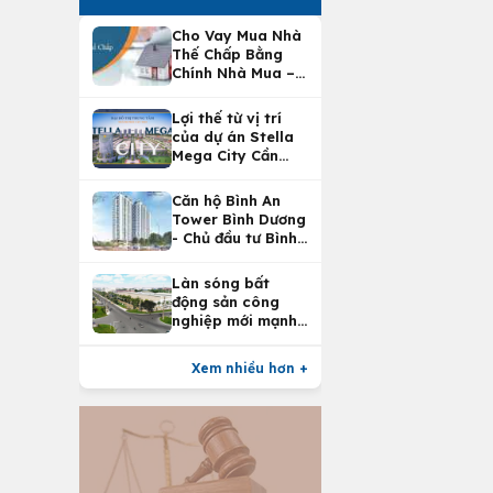
Cho Vay Mua Nhà
Thế Chấp Bằng
Chính Nhà Mua –
Lợi Ích Vay Mua
Nhà Tại
Lợi thế từ vị trí
Vietcombank
của dự án Stella
Mega City Cần
Thơ
Căn hộ Bình An
Tower Bình Dương
- Chủ đầu tư Bình
An Land
Làn sóng bất
động sản công
nghiệp mới mạnh
nhất 25 năm
Xem nhiều hơn +