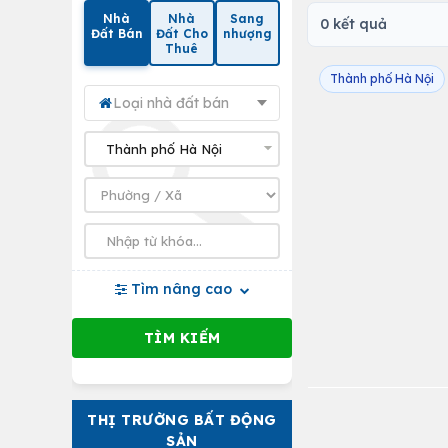
Nhà
Nhà
Sang
0 kết quả
Đất Bán
Đất Cho
nhượng
Thuê
Thành phố Hà Nội
Loại nhà đất bán
Tìm nâng cao
THỊ TRƯỜNG BẤT ĐỘNG
SẢN