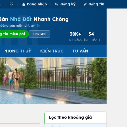
Đăng nhập
Đăng ký
Đăng tin
Bán
Nhà Đất
Nhanh Chóng
động sản miễn phí, uy tín
38K+
34
g tin miễn phí
Tìm BĐS
TIN ĐĂNG
TỈNH THÀNH
PHONG THUỶ
KIẾN TRÚC
TƯ VẤN
Lọc theo khoảng giá