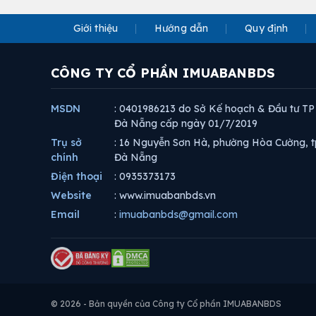
Giới thiệu
Hướng dẫn
Quy định
CÔNG TY CỔ PHẦN IMUABANBDS
MSDN
: 0401986213 do Sở Kế hoạch & Đầu tư TP
Đà Nẵng cấp ngày 01/7/2019
Trụ sở
: 16 Nguyễn Sơn Hà, phường Hòa Cường, t
chính
Đà Nẵng
Điện thoại
: 0935373173
Website
: www.imuabanbds.vn
Email
:
imuabanbds@gmail.com
© 2026 - Bản quyền của Công ty Cổ phần IMUABANBDS