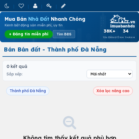
Mua Bán
Nhà Đất
Nhanh Chóng
Kênh bất động sản miễn phí, uy tín
38K+
34
+ Đăng tin miễn phí
Tìm BĐS
TIN ĐĂNG
TỈNH THÀNH
Bán Bán đất - Thành phố Đà Nẵng
0 kết quả
Sắp xếp:
Thành phố Đà Nẵng
Xóa lọc nâng cao
Không tìm thấy kết quả phù hợp