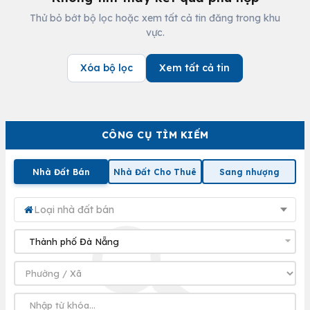
Thử bỏ bớt bộ lọc hoặc xem tất cả tin đăng trong khu
vực.
Xóa bộ lọc
Xem tất cả tin
CÔNG CỤ TÌM KIẾM
Nhà Đất Bán
Nhà Đất Cho Thuê
Sang nhượng
Loại nhà đất bán