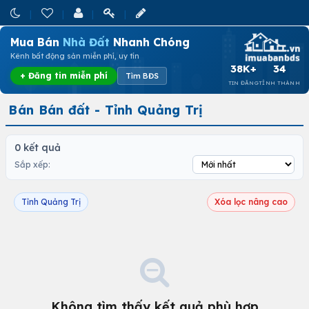
Mua Bán
Nhà Đất
Nhanh Chóng
Kênh bất động sản miễn phí, uy tín
38K+
34
+ Đăng tin miễn phí
Tìm BĐS
TIN ĐĂNG
TỈNH THÀNH
Bán Bán đất - Tỉnh Quảng Trị
0 kết quả
Sắp xếp:
Tỉnh Quảng Trị
Xóa lọc nâng cao
Không tìm thấy kết quả phù hợp