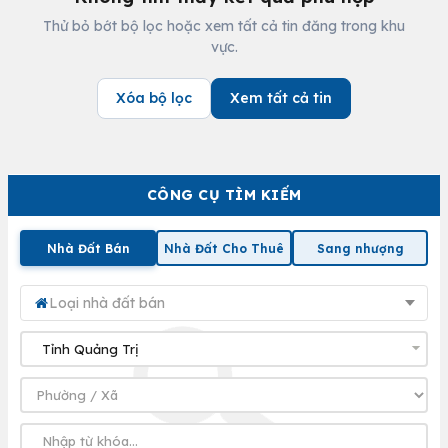
Thử bỏ bớt bộ lọc hoặc xem tất cả tin đăng trong khu
vực.
Xóa bộ lọc
Xem tất cả tin
CÔNG CỤ TÌM KIẾM
Nhà Đất Bán
Nhà Đất Cho Thuê
Sang nhượng
Loại nhà đất bán