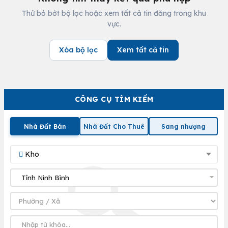
Thử bỏ bớt bộ lọc hoặc xem tất cả tin đăng trong khu
vực.
Xóa bộ lọc
Xem tất cả tin
CÔNG CỤ TÌM KIẾM
Nhà Đất Bán
Nhà Đất Cho Thuê
Sang nhượng
Kho