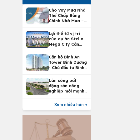
Cho Vay Mua Nhà
Thế Chấp Bằng
Chính Nhà Mua –
Lợi Ích Vay Mua
Nhà Tại
Lợi thế từ vị trí
Vietcombank
của dự án Stella
Mega City Cần
Thơ
Căn hộ Bình An
Tower Bình Dương
- Chủ đầu tư Bình
An Land
Làn sóng bất
động sản công
nghiệp mới mạnh
nhất 25 năm
Xem nhiều hơn +