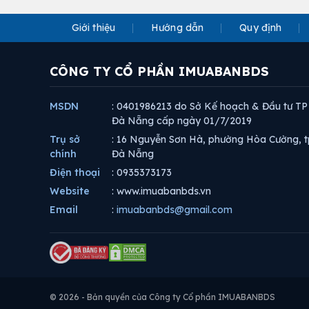
Giới thiệu
Hướng dẫn
Quy định
CÔNG TY CỔ PHẦN IMUABANBDS
MSDN
: 0401986213 do Sở Kế hoạch & Đầu tư TP
Đà Nẵng cấp ngày 01/7/2019
Trụ sở
: 16 Nguyễn Sơn Hà, phường Hòa Cường, t
chính
Đà Nẵng
Điện thoại
: 0935373173
Website
: www.imuabanbds.vn
Email
:
imuabanbds@gmail.com
© 2026 - Bản quyền của Công ty Cổ phần IMUABANBDS