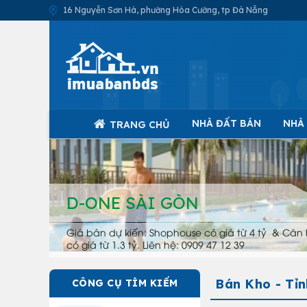
16 Nguyễn Sơn Hà, phường Hòa Cường, tp Đà Nẵng
NHÀ ĐẤT BÁN
NHÀ
TRANG CHỦ
D-ONE SÀI GÒN
Giá bán dự kiến: Shophouse có giá từ 4 tỷ & Căn 
có giá từ 1.3 tỷ. Liên hệ: 0909 47 12 39
Bán Kho - Tỉn
CÔNG CỤ TÌM KIẾM