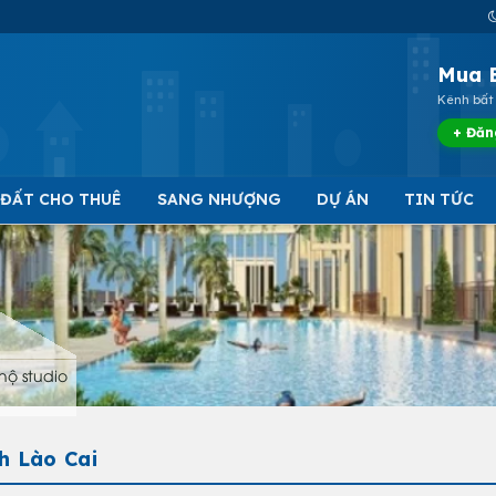
Mua 
Kênh bất 
+ Đăn
 ĐẤT CHO THUÊ
SANG NHƯỢNG
DỰ ÁN
TIN TỨC
hộ studio
h Lào Cai