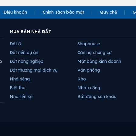
Điều khoản
Chính sách bảo mật
Quy chế
G
MUA BÁN NHÀ ĐẤT
Đất ở
Shophouse
Đất nền dự án
Căn hộ chung cư
p
Đất nông nghiệp
Mặt bằng kinh doanh
Đất thương mại dịch vụ
Văn phòng
Nhà riêng
Kho
Biệt thự
Nhà xưởng
Nhà liền kề
Bất động sản khác