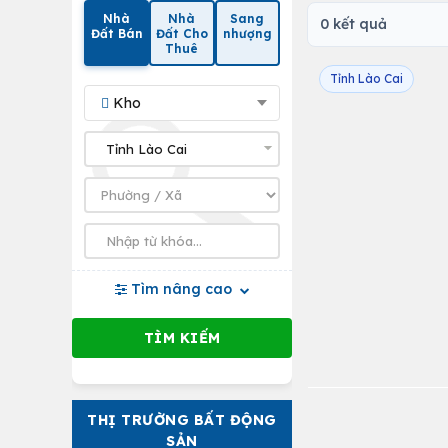
Nhà
Nhà
Sang
0 kết quả
Đất Bán
Đất Cho
nhượng
Thuê
Tỉnh Lào Cai
Kho
Tìm nâng cao
THỊ TRƯỜNG BẤT ĐỘNG
SẢN