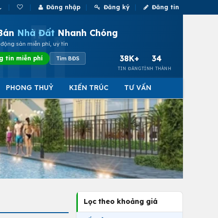
Đăng nhập
Đăng ký
Đăng tin
Bán
Nhà Đất
Nhanh Chóng
động sản miễn phí, uy tín
38K+
34
g tin miễn phí
Tìm BĐS
TIN ĐĂNG
TỈNH THÀNH
PHONG THUỶ
KIẾN TRÚC
TƯ VẤN
Lọc theo khoảng giá