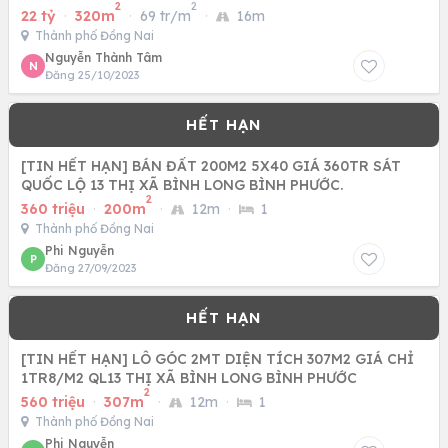
2
2
0938974428
22 tỷ
·
320m
·
69 tr/m
·
16m
Thành phố Đồng Nai
Nguyễn Thành Tâm
N
Đăng 25/10/2023
[TIN HẾT HẠN] BÁN ĐẤT 200M2 5X40 GIÁ 360TR SÁT
QUỐC LỘ 13 THỊ XÃ BÌNH LONG BÌNH PHƯỚC.
2
360 triệu
·
200m
·
12m
·
1
Thành phố Đồng Nai
Phi Nguyễn
P
Đăng 27/09/2023
[TIN HẾT HẠN] LÔ GÓC 2MT DIỆN TÍCH 307M2 GIÁ CHỈ
1TR8/M2 QL13 THỊ XÃ BÌNH LONG BÌNH PHƯỚC
2
560 triệu
·
307m
·
12m
·
1
Thành phố Đồng Nai
Phi Nguyễn