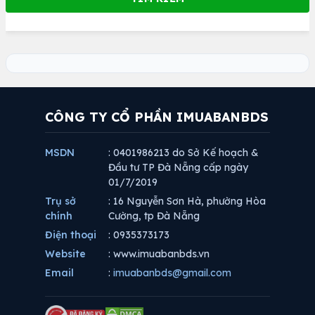
CÔNG TY CỔ PHẦN IMUABANBDS
MSDN
: 0401986213 do Sở Kế hoạch &
Đầu tư TP Đà Nẵng cấp ngày
01/7/2019
Trụ sở
: 16 Nguyễn Sơn Hà, phường Hòa
chính
Cường, tp Đà Nẵng
Điện thoại
: 0935373173
Website
: www.imuabanbds.vn
Email
:
imuabanbds@gmail.com