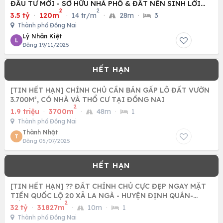
ĐẦU TƯ MỚI - SỞ HỮU NHÀ PHỐ & ĐẤT NỀN SINH LỜI
2
2
CAO
3.5 tỷ
·
120m
·
14 tr/m
·
28m
·
3
Thành phố Đồng Nai
Lý Nhân Kiệt
L
Đăng 19/11/2025
[TIN HẾT HẠN] CHÍNH CHỦ CẦN BÁN GẤP LÔ ĐẤT VƯỜN
3.700M², CÓ NHÀ VÀ THỔ CƯ TẠI ĐỒNG NAI
2
1.9 triệu
·
3700m
·
48m
·
1
Thành phố Đồng Nai
Thành Nhật
T
Đăng 05/07/2025
[TIN HẾT HẠN] ?? ĐẤT CHÍNH CHỦ CỰC ĐẸP NGAY MẶT
TIỀN QUỐC LỘ 20 XÃ LA NGÀ - HUYỆN ĐỊNH QUÁN-
2
ĐỒNG NAI ?
32 tỷ
·
31827m
·
10m
·
1
Thành phố Đồng Nai