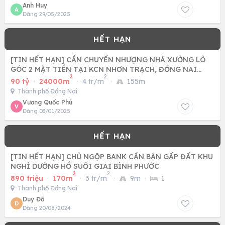
Anh Huy
A
Đăng 29/05/2025
[TIN HẾT HẠN] CẦN CHUYỂN NHƯỢNG NHÀ XƯỞNG LÔ
GÓC 2 MẶT TIỀN TẠI KCN NHƠN TRẠCH, ĐỒNG NAI
2
2
24.000 M2 CHỈ 90 TỶ
90 tỷ
·
24000m
·
4 tr/m
·
155m
Thành phố Đồng Nai
Vương Quốc Phú
V
Đăng 03/01/2025
[TIN HẾT HẠN] CHỦ NGỘP BANK CẦN BÁN GẤP ĐẤT KHU
NGHỈ DƯỠNG HỒ SUỐI GIAI BÌNH PHƯỚC
2
2
890 triệu
·
170m
·
3 tr/m
·
9m
·
1
Thành phố Đồng Nai
Duy Đỗ
D
Đăng 20/08/2024