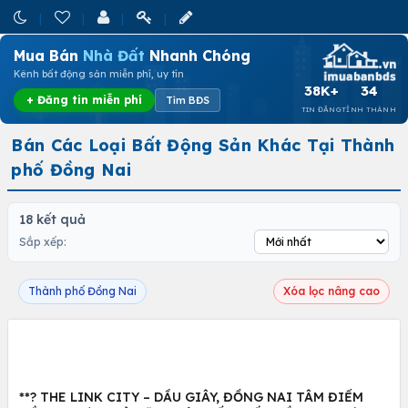
Mua Bán
Nhà Đất
Nhanh Chóng
Kênh bất động sản miễn phí, uy tín
38K+
34
+ Đăng tin miễn phí
Tìm BĐS
TIN ĐĂNG
TỈNH THÀNH
Bán Các Loại Bất Động Sản Khác Tại Thành
phố Đồng Nai
18 kết quả
Sắp xếp:
Thành phố Đồng Nai
Xóa lọc nâng cao
**? THE LINK CITY – DẦU GIÂY, ĐỒNG NAI TÂM ĐIỂM