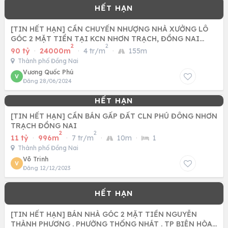
[TIN HẾT HẠN] CẦN CHUYỂN NHƯỢNG NHÀ XƯỞNG LÔ
GÓC 2 MẶT TIỀN TẠI KCN NHƠN TRẠCH, ĐỒNG NAI
2
2
24.000 M2 CHỈ 90 TỶ
90 tỷ
·
24000m
·
4 tr/m
·
155m
Thành phố Đồng Nai
Vương Quốc Phú
V
Đăng 28/06/2024
[TIN HẾT HẠN] CẦN BÁN GẤP ĐẤT CLN PHÚ ĐÔNG NHƠN
TRẠCH ĐỒNG NAI
2
2
11 tỷ
·
996m
·
7 tr/m
·
10m
·
1
Thành phố Đồng Nai
Võ Trinh
V
Đăng 12/12/2023
[TIN HẾT HẠN] BÁN NHÀ GÓC 2 MẶT TIỀN NGUYỄN
THÀNH PHƯƠNG . PHƯỜNG THỐNG NHÁT . TP BIÊN HÒA .