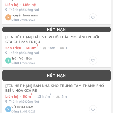
Liên hệ
·
Liên hệ
Thành phố Đồng Nai
nguyễn hoài nam
N
Đăng 07/06/2023
[TIN HẾT HẠN] ĐẤT VIEW HỒ THÁC MƠ BÌNH PHƯỚC
GIÁ CHỈ 268 TRIỆU
2
268 triệu
·
300m
·
16m
·
1
Thành phố Đồng Nai
Trần Văn Bôn
T
Đăng 17/05/2023
[TIN HẾT HẠN] BÁN NHÀ KHO TRUNG TÂM THÀNH PHỐ
BIÊN HÒA GIÁ RẺ
2
2
Liên hệ
·
50m
·
13 tr/m
·
5m
Thành phố Đồng Nai
VŨ HOAI NAM
V
Đăng 11/05/2023