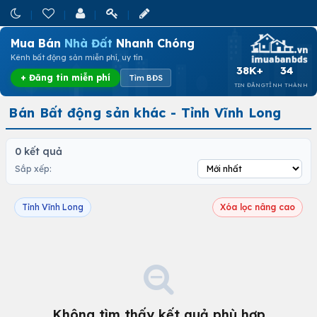
Mua Bán
Nhà Đất
Nhanh Chóng
Kênh bất động sản miễn phí, uy tín
38K+
34
+ Đăng tin miễn phí
Tìm BĐS
TIN ĐĂNG
TỈNH THÀNH
Bán Bất động sản khác - Tỉnh Vĩnh Long
0 kết quả
Sắp xếp:
Tỉnh Vĩnh Long
Xóa lọc nâng cao
Không tìm thấy kết quả phù hợp