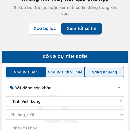
Thử bỏ bớt bộ lọc hoặc xem tất cả tin đăng trong khu
vực.
Xóa bộ lọc
Xem tất cả tin
CÔNG CỤ TÌM KIẾM
Nhà Đất Bán
Nhà Đất Cho Thuê
Sang nhượng
Bất động sản khác