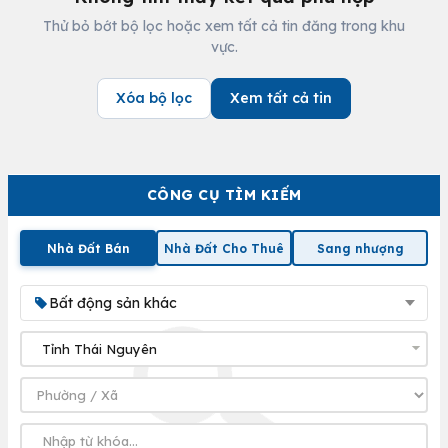
Thử bỏ bớt bộ lọc hoặc xem tất cả tin đăng trong khu
vực.
Xóa bộ lọc
Xem tất cả tin
CÔNG CỤ TÌM KIẾM
Nhà Đất Bán
Nhà Đất Cho Thuê
Sang nhượng
Bất động sản khác