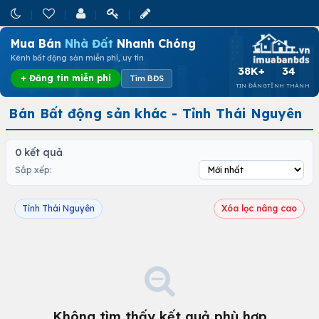
Mua Bán
Nhà Đất
Nhanh Chóng
Kênh bất động sản miễn phí, uy tín
38K+
34
+ Đăng tin miễn phí
Tìm BĐS
TIN ĐĂNG
TỈNH THÀNH
Bán Bất động sản khác - Tỉnh Thái Nguyên
0 kết quả
Sắp xếp:
Tỉnh Thái Nguyên
Xóa lọc nâng cao
Không tìm thấy kết quả phù hợp