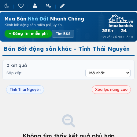
Mua Bán
Nhà Đất
Nhanh Chóng
Kênh bất động sản miễn phí, uy tín
38K+
34
+ Đăng tin miễn phí
Tìm BĐS
TIN ĐĂNG
TỈNH THÀNH
Bán Bất động sản khác - Tỉnh Thái Nguyên
0 kết quả
Sắp xếp:
Tỉnh Thái Nguyên
Xóa lọc nâng cao
Không tìm thấy kết quả phù hợp