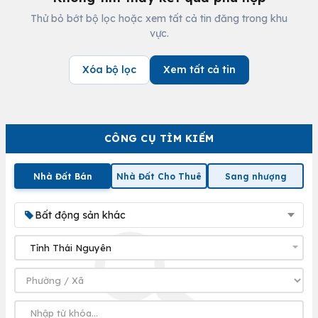
Thử bỏ bớt bộ lọc hoặc xem tất cả tin đăng trong khu
vực.
Xóa bộ lọc
Xem tất cả tin
CÔNG CỤ TÌM KIẾM
Nhà Đất Bán
Nhà Đất Cho Thuê
Sang nhượng
Bất động sản khác