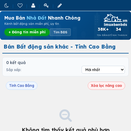
Mua Bán
Nhà Đất
Nhanh Chóng
Kênh bất động sản miễn phí, uy tín
38K+
34
+ Đăng tin miễn phí
Tìm BĐS
TIN ĐĂNG
TỈNH THÀNH
Bán Bất động sản khác - Tỉnh Cao Bằng
0 kết quả
Sắp xếp:
Tỉnh Cao Bằng
Xóa lọc nâng cao
Không tìm thấy kết quả phù hợp