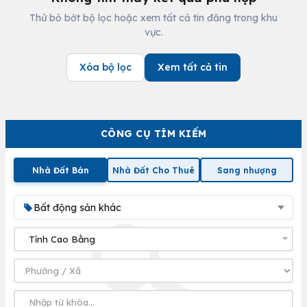
Thử bỏ bớt bộ lọc hoặc xem tất cả tin đăng trong khu
vực.
Xóa bộ lọc
Xem tất cả tin
CÔNG CỤ TÌM KIẾM
Nhà Đất Bán
Nhà Đất Cho Thuê
Sang nhượng
Bất động sản khác