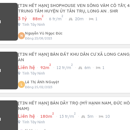
[TIN HẾT HẠN] SHOPHOUSE VEN SÔNG VÀM CỎ TÂY, 
TRUNG TÂM HUYỆN ỦY TÂN TRỤ, LONG AN . SHR
2
2
3 tỷ
·
88m
·
6 tr/m
·
20m
·
1
Tỉnh Tây Ninh
Nguyễn Vũ Ngọc Đức
N
Đăng 23/08/2023
[TIN HẾT HẠN] BÁN ĐẤT KHU DÂN CƯ XÃ LONG CANG
AN
2
2
Liên hệ
·
92m
·
12 tr/m
·
6m
·
1
Tỉnh Tây Ninh
Lê Thị ÁNh NGuyệt
L
Đăng 25/02/2023
[TIN HẾT HẠN] BÁN DÃY TRỌ (MỸ HẠNH NAM, ĐỨC HÒ
NAM)
2
2
Liên hệ
·
180m
·
13 tr/m
·
5m
·
10
Tỉnh Tây Ninh