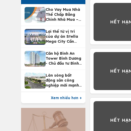
Cho Vay Mua Nhà
Thế Chấp Bằng
Chính Nhà Mua –
Lợi Ích Vay Mua
Nhà Tại
Lợi thế từ vị trí
Vietcombank
của dự án Stella
Mega City Cần
Thơ
Căn hộ Bình An
Tower Bình Dương
- Chủ đầu tư Bình
An Land
Làn sóng bất
động sản công
nghiệp mới mạnh
nhất 25 năm
Xem nhiều hơn +