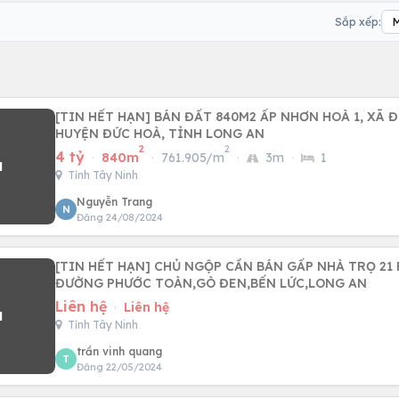
Sắp xếp:
[TIN HẾT HẠN] BÁN ĐẤT 840M2 ẤP NHƠN HOÀ 1, XÃ 
HUYỆN ĐỨC HOÀ, TỈNH LONG AN
2
2
4 tỷ
·
840m
·
761.905/m
·
3m
·
1
Tỉnh Tây Ninh
Nguyễn Trang
N
Đăng 24/08/2024
[TIN HẾT HẠN] CHỦ NGỘP CẦN BÁN GẤP NHÀ TRỌ 21 PHÒNG MẶT TIỀN
ĐƯỜNG PHƯỚC TOÀN,GÒ ĐEN,BẾN LỨC,LONG AN
Liên hệ
·
Liên hệ
Tỉnh Tây Ninh
trần vinh quang
T
Đăng 22/05/2024