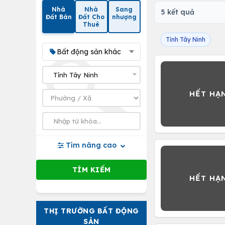
Nhà
Nhà
Sang
5 kết quả
Đất Bán
Đất Cho
nhượng
Thuê
Tỉnh Tây Ninh
Bất động sản khác
Tìm nâng cao
THỊ TRƯỜNG BẤT ĐỘNG
SẢN