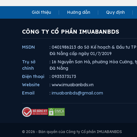
Giới thiệu
Hướng dẫn
Quy định
CÔNG TY CỔ PHẦN IMUABANBDS
MSDN
: 0401986213 do Sở Kế hoạch & Đầu tư TP
Đà Nẵng cấp ngày 01/7/2019
Trụ sở
: 16 Nguyễn Sơn Hà, phường Hòa Cường, t
chính
Đà Nẵng
Điện thoại
: 0935373173
Website
: www.imuabanbds.vn
Email
:
imuabanbds@gmail.com
© 2026 - Bản quyền của Công ty Cổ phần IMUABANBDS