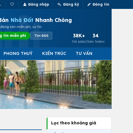
Đăng nhập
Đăng ký
Đăng tin
Bán
Nhà Đất
Nhanh Chóng
động sản miễn phí, uy tín
38K+
34
g tin miễn phí
Tìm BĐS
TIN ĐĂNG
TỈNH THÀNH
PHONG THUỶ
KIẾN TRÚC
TƯ VẤN
Lọc theo khoảng giá