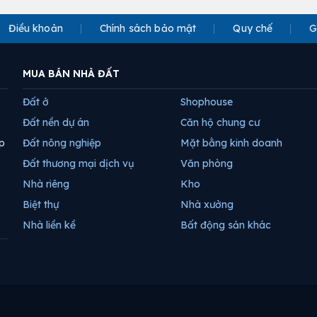
Điều khoản
Chính sách bảo mật
Quy chế
G
MUA BÁN NHÀ ĐẤT
Đất ở
Shophouse
Đất nền dự án
Căn hộ chung cư
p
Đất nông nghiệp
Mặt bằng kinh doanh
Đất thương mại dịch vụ
Văn phòng
Nhà riêng
Kho
Biệt thự
Nhà xưởng
Nhà liền kề
Bất động sản khác