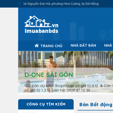
16 Nguyễn Sơn Hà, phường Hòa Cường, tp Đà Nẵng
NHÀ ĐẤT BÁN
NHÀ
TRANG CHỦ
D-ONE SÀI GÒN
Giá bán dự kiến: Shophouse có giá từ 4 tỷ & Căn 
có giá từ 1.3 tỷ. Liên hệ: 0909 47 12 39
Bán Bất động 
CÔNG CỤ TÌM KIẾM