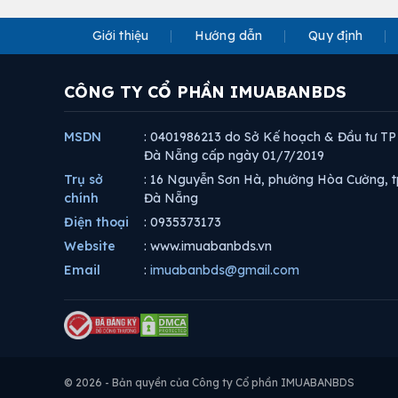
Giới thiệu
Hướng dẫn
Quy định
CÔNG TY CỔ PHẦN IMUABANBDS
MSDN
: 0401986213 do Sở Kế hoạch & Đầu tư TP
Đà Nẵng cấp ngày 01/7/2019
Trụ sở
: 16 Nguyễn Sơn Hà, phường Hòa Cường, t
chính
Đà Nẵng
Điện thoại
: 0935373173
Website
: www.imuabanbds.vn
Email
:
imuabanbds@gmail.com
© 2026 - Bản quyền của Công ty Cổ phần IMUABANBDS