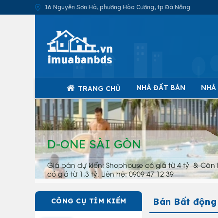
16 Nguyễn Sơn Hà, phường Hòa Cường, tp Đà Nẵng
NHÀ ĐẤT BÁN
NHÀ
TRANG CHỦ
D-ONE SÀI GÒN
Giá bán dự kiến: Shophouse có giá từ 4 tỷ & Căn 
có giá từ 1.3 tỷ. Liên hệ: 0909 47 12 39
Bán Bất động 
CÔNG CỤ TÌM KIẾM