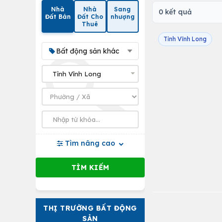
Nhà
Nhà
Sang
0 kết quả
Đất Bán
Đất Cho
nhượng
Thuê
Tỉnh Vĩnh Long
Bất động sản khác
Tìm nâng cao
THỊ TRƯỜNG BẤT ĐỘNG
SẢN