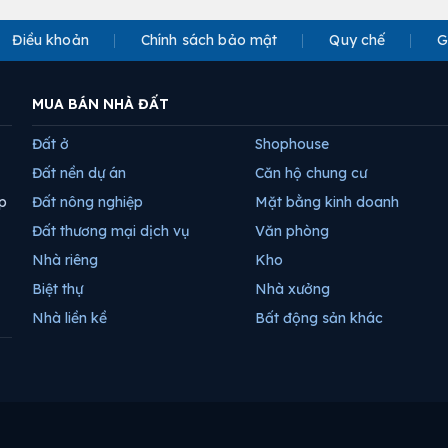
Điều khoản
Chính sách bảo mật
Quy chế
G
MUA BÁN NHÀ ĐẤT
Đất ở
Shophouse
Đất nền dự án
Căn hộ chung cư
p
Đất nông nghiệp
Mặt bằng kinh doanh
Đất thương mại dịch vụ
Văn phòng
Nhà riêng
Kho
Biệt thự
Nhà xưởng
Nhà liền kề
Bất động sản khác