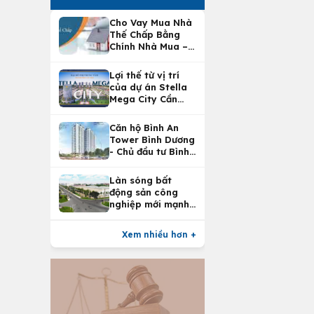
Cho Vay Mua Nhà
Thế Chấp Bằng
Chính Nhà Mua –
Lợi Ích Vay Mua
Nhà Tại
Lợi thế từ vị trí
Vietcombank
của dự án Stella
Mega City Cần
Thơ
Căn hộ Bình An
Tower Bình Dương
- Chủ đầu tư Bình
An Land
Làn sóng bất
động sản công
nghiệp mới mạnh
nhất 25 năm
Xem nhiều hơn +