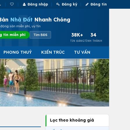
Đăng nhập
Đăng ký
Đăng tin
Bán
Nhà Đất
Nhanh Chóng
động sản miễn phí, uy tín
38K+
34
g tin miễn phí
Tìm BĐS
TIN ĐĂNG
TỈNH THÀNH
PHONG THUỶ
KIẾN TRÚC
TƯ VẤN
Lọc theo khoảng giá