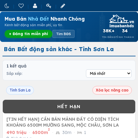
Mua Bán
Nhà Đất
Nhanh Chóng
Kênh bất động sản miễn phí, uy tín
38K+
34
+ Đăng tin miễn phí
Tìm BĐS
TIN ĐĂNG
TỈNH THÀNH
Bán Bất động sản khác - Tỉnh Sơn La
1 kết quả
Sắp xếp:
Tỉnh Sơn La
Xóa lọc nâng cao
[TIN HẾT HẠN] CẦN BÁN MẢNH ĐẤT CÓ DIỆN TÍCH
KHOẢNG 6500M MƯỜNG SANG, MỘC CHÂU, SƠN LA
2
490 triệu
·
6500m
·
30m
·
1