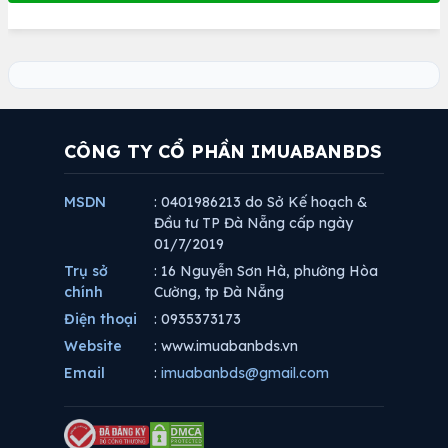
CÔNG TY CỔ PHẦN IMUABANBDS
MSDN
: 0401986213 do Sở Kế hoạch &
Đầu tư TP Đà Nẵng cấp ngày
01/7/2019
Trụ sở
: 16 Nguyễn Sơn Hà, phường Hòa
chính
Cường, tp Đà Nẵng
Điện thoại
: 0935373173
Website
: www.imuabanbds.vn
Email
:
imuabanbds@gmail.com