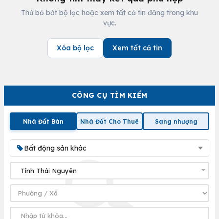
Thử bỏ bớt bộ lọc hoặc xem tất cả tin đăng trong khu
vực.
Xóa bộ lọc
Xem tất cả tin
CÔNG CỤ TÌM KIẾM
Nhà Đất Bán
Nhà Đất Cho Thuê
Sang nhượng
Bất động sản khác