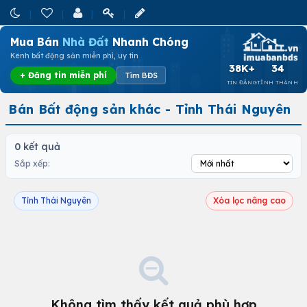
Mua Bán
Nhà Đất
Nhanh Chóng
Kênh bất động sản miễn phí, uy tín
38K+
34
+ Đăng tin miễn phí
Tìm BĐS
TIN ĐĂNG
TỈNH THÀNH
Bán Bất động sản khác - Tỉnh Thái Nguyên
0 kết quả
Sắp xếp:
Tỉnh Thái Nguyên
Xóa lọc nâng cao
Không tìm thấy kết quả phù hợp