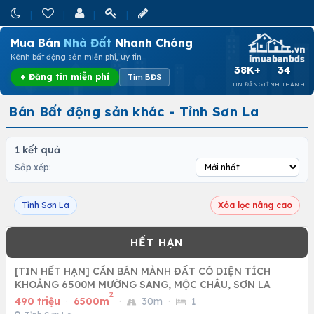
Mua Bán
Nhà Đất
Nhanh Chóng
Kênh bất động sản miễn phí, uy tín
38K+
34
+ Đăng tin miễn phí
Tìm BĐS
TIN ĐĂNG
TỈNH THÀNH
Bán Bất động sản khác - Tỉnh Sơn La
1 kết quả
Sắp xếp:
Tỉnh Sơn La
Xóa lọc nâng cao
[TIN HẾT HẠN] CẦN BÁN MẢNH ĐẤT CÓ DIỆN TÍCH
KHOẢNG 6500M MƯỜNG SANG, MỘC CHÂU, SƠN LA
2
490 triệu
·
6500m
·
30m
·
1