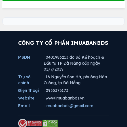
CÔNG TY CỔ PHẦN IMUABANBDS
MSDN
: 0401986213 do Sở Kế hoạch &
Đầu tư TP Đà Nẵng cấp ngày
01/7/2019
Trụ sở
: 16 Nguyễn Sơn Hà, phường Hòa
chính
Cường, tp Đà Nẵng
Điện thoại
: 0935373173
Website
: www.imuabanbds.vn
Email
:
imuabanbds@gmail.com