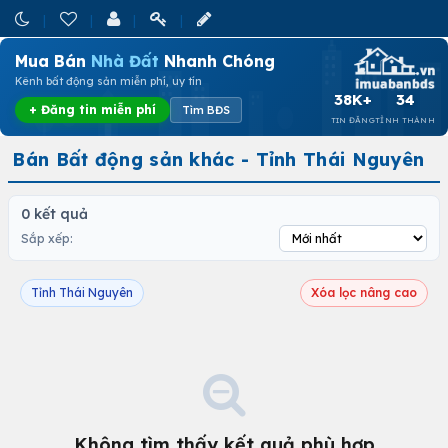
Mua Bán
Nhà Đất
Nhanh Chóng
Kênh bất động sản miễn phí, uy tín
38K+
34
+ Đăng tin miễn phí
Tìm BĐS
TIN ĐĂNG
TỈNH THÀNH
Bán Bất động sản khác - Tỉnh Thái Nguyên
0 kết quả
Sắp xếp:
Tỉnh Thái Nguyên
Xóa lọc nâng cao
Không tìm thấy kết quả phù hợp