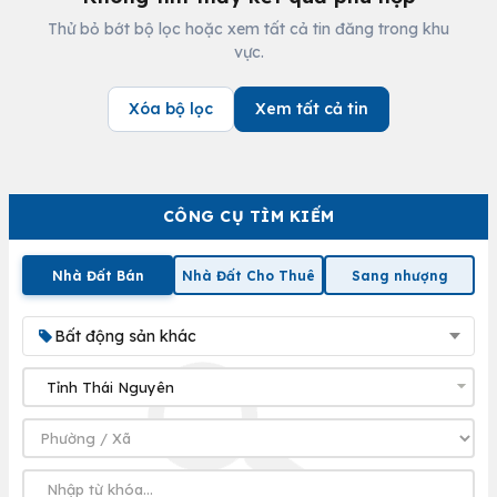
Thử bỏ bớt bộ lọc hoặc xem tất cả tin đăng trong khu
vực.
Xóa bộ lọc
Xem tất cả tin
CÔNG CỤ TÌM KIẾM
Nhà Đất Bán
Nhà Đất Cho Thuê
Sang nhượng
Bất động sản khác