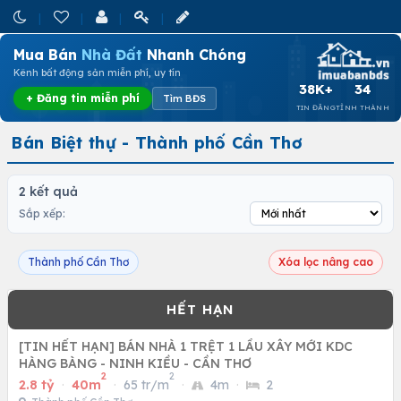
Mua Bán
Nhà Đất
Nhanh Chóng
Kênh bất động sản miễn phí, uy tín
38K+
34
+ Đăng tin miễn phí
Tìm BĐS
TIN ĐĂNG
TỈNH THÀNH
Bán Biệt thự - Thành phố Cần Thơ
2 kết quả
Sắp xếp:
Thành phố Cần Thơ
Xóa lọc nâng cao
[TIN HẾT HẠN] BÁN NHÀ 1 TRỆT 1 LẦU XÂY MỚI KDC
HÀNG BÀNG - NINH KIỀU - CẦN THƠ
2
2
2.8 tỷ
·
40m
·
65 tr/m
·
4m
·
2