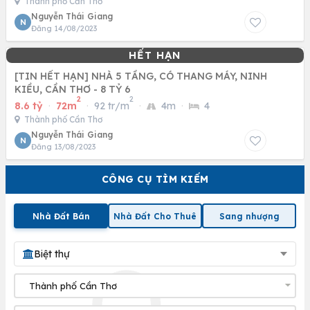
Thành phố Cần Thơ
Nguyễn Thái Giang
N
Đăng 14/08/2023
[TIN HẾT HẠN] NHÀ 5 TẦNG, CÓ THANG MÁY, NINH
KIỀU, CẦN THƠ - 8 TỶ 6
2
2
8.6 tỷ
·
72m
·
92 tr/m
·
4m
·
4
Thành phố Cần Thơ
Nguyễn Thái Giang
N
Đăng 13/08/2023
CÔNG CỤ TÌM KIẾM
Nhà Đất Bán
Nhà Đất Cho Thuê
Sang nhượng
Biệt thự