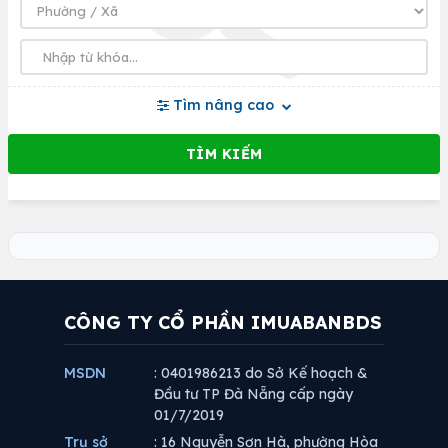
Tìm nâng cao
CÔNG TY CỔ PHẦN IMUABANBDS
MSDN
: 0401986213 do Sở Kế hoạch &
Đầu tư TP Đà Nẵng cấp ngày
01/7/2019
Trụ sở
: 16 Nguyễn Sơn Hà, phường Hòa