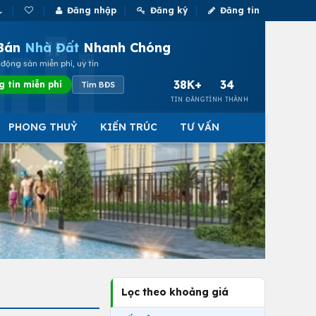
Đăng nhập
Đăng ký
Đăng tin
Bán
Nhà Đất
Nhanh Chóng
động sản miễn phí, uy tín
38K+
34
g tin miễn phí
Tìm BĐS
TIN ĐĂNG
TỈNH THÀNH
PHONG THUỶ
KIẾN TRÚC
TƯ VẤN
Lọc theo khoảng giá