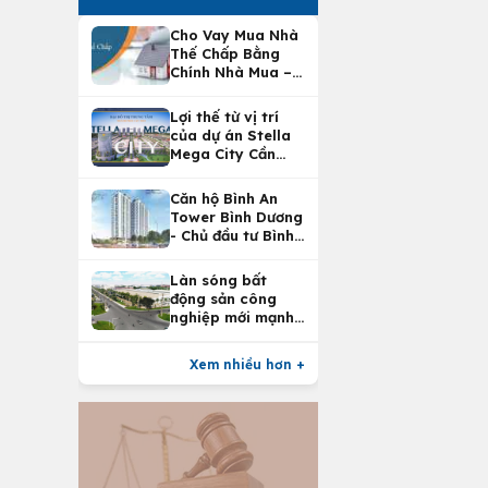
Cho Vay Mua Nhà
Thế Chấp Bằng
Chính Nhà Mua –
Lợi Ích Vay Mua
Nhà Tại
Lợi thế từ vị trí
Vietcombank
của dự án Stella
Mega City Cần
Thơ
Căn hộ Bình An
Tower Bình Dương
- Chủ đầu tư Bình
An Land
Làn sóng bất
động sản công
nghiệp mới mạnh
nhất 25 năm
Xem nhiều hơn +