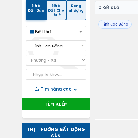
Nhà
Nhà
Sang
0 kết quả
Đất Bán
Đất Cho
nhượng
Thuê
Tỉnh Cao Bằng
Biệt thự
Tìm nâng cao
THỊ TRƯỜNG BẤT ĐỘNG
SẢN