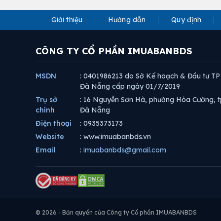
Giới thiệu
Hướng dẫn
Quy định
CÔNG TY CỔ PHẦN IMUABANBDS
MSDN
: 0401986213 do Sở Kế hoạch & Đầu tư TP
Đà Nẵng cấp ngày 01/7/2019
Trụ sở
: 16 Nguyễn Sơn Hà, phường Hòa Cường, t
chính
Đà Nẵng
Điện thoại
: 0935373173
Website
: www.imuabanbds.vn
Email
:
imuabanbds@gmail.com
© 2026 - Bản quyền của Công ty Cổ phần IMUABANBDS