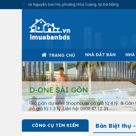
16 Nguyễn Sơn Hà, phường Hòa Cường, tp Đà Nẵng
NHÀ ĐẤT BÁN
NHÀ
TRANG CHỦ
D-ONE SÀI GÒN
Giá bán dự kiến: Shophouse có giá từ 4 tỷ & Căn 
có giá từ 1.3 tỷ. Liên hệ: 0909 47 12 39
Bán Biệt thự 
CÔNG CỤ TÌM KIẾM