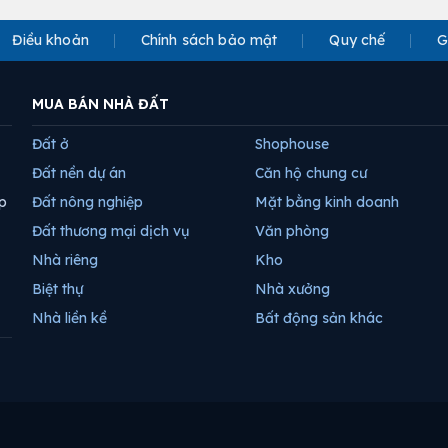
Điều khoản
Chính sách bảo mật
Quy chế
G
MUA BÁN NHÀ ĐẤT
Đất ở
Shophouse
Đất nền dự án
Căn hộ chung cư
p
Đất nông nghiệp
Mặt bằng kinh doanh
Đất thương mại dịch vụ
Văn phòng
Nhà riêng
Kho
Biệt thự
Nhà xưởng
Nhà liền kề
Bất động sản khác