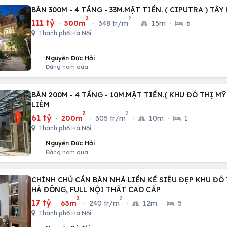
BÁN 300M - 4 TẦNG - 33M.MẶT TIỀN. ( CIPUTRA ) TÂY
2
2
111 tỷ
·
300m
·
348 tr/m
·
15m
·
6
Thành phố Hà Nội
Nguyễn Đức Hải
Đăng hôm qua
BÁN 200M - 4 TẦNG - 10M.MẶT TIỀN.( KHU ĐÔ THỊ MỸ
LIÊM
2
2
61 tỷ
·
200m
·
305 tr/m
·
10m
·
1
Thành phố Hà Nội
Nguyễn Đức Hải
Đăng hôm qua
CHÍNH CHỦ CẦN BÁN NHÀ LIỀN KỀ SIÊU ĐẸP KHU ĐÔ 
HÀ ĐÔNG, FULL NỘI THẤT CAO CẤP
2
2
17 tỷ
·
63m
·
240 tr/m
·
12m
·
5
Thành phố Hà Nội