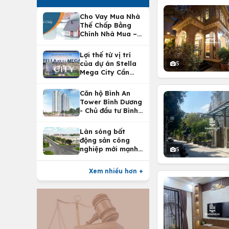
Cho Vay Mua Nhà
Thế Chấp Bằng
Chính Nhà Mua –
Lợi Ích Vay Mua
Nhà Tại
Lợi thế từ vị trí
Vietcombank
của dự án Stella
5
Mega City Cần
Thơ
Căn hộ Bình An
Tower Bình Dương
- Chủ đầu tư Bình
An Land
Làn sóng bất
động sản công
nghiệp mới mạnh
5
nhất 25 năm
Xem nhiều hơn +