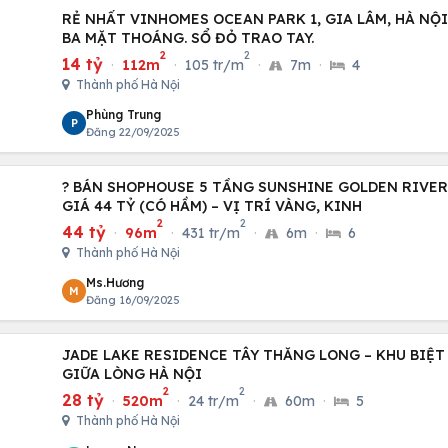
RẺ NHẤT VINHOMES OCEAN PARK 1, GIA LÂM, HÀ NỘI
BA MẶT THOÁNG. SỔ ĐỎ TRAO TAY.
2
2
14 tỷ
·
112m
·
105 tr/m
·
7m
·
4
Thành phố Hà Nội
Phùng Trung
P
Đăng 22/09/2025
? BÁN SHOPHOUSE 5 TẦNG SUNSHINE GOLDEN RIVER 
GIÁ 44 TỶ (CÓ HẦM) – VỊ TRÍ VÀNG, KINH
2
2
44 tỷ
·
96m
·
431 tr/m
·
6m
·
6
Thành phố Hà Nội
Ms.Hương
M
Đăng 16/09/2025
JADE LAKE RESIDENCE TÂY THĂNG LONG – KHU BIỆT
GIỮA LÒNG HÀ NỘI
2
2
28 tỷ
·
520m
·
24 tr/m
·
60m
·
5
Thành phố Hà Nội