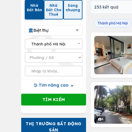
Nhà
Nhà
Sang
253 kết quả
Đất Bán
Đất Cho
nhượng
Thuê
Thành phố Hà Nội
Biệt thự
Tìm nâng cao
4
THỊ TRƯỜNG BẤT ĐỘNG
SẢN