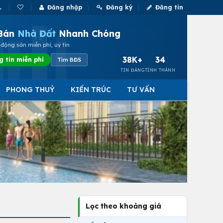
Đăng nhập
Đăng ký
Đăng tin
Bán
Nhà Đất
Nhanh Chóng
động sản miễn phí, uy tín
38K+
34
g tin miễn phí
Tìm BĐS
TIN ĐĂNG
TỈNH THÀNH
PHONG THUỶ
KIẾN TRÚC
TƯ VẤN
Lọc theo khoảng giá