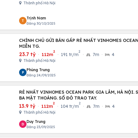
Thành phố Hà Nội
Trịnh Nam
T
Đăng 30/10/2025
CHÍNH CHỦ GỬI BÁN GẤP RẺ NHẤT VINHOMES OCEAN 
MIỄN TG.
2
2
23.7 tỷ
·
112m
·
191 tr/m
·
7m
·
4
Thành phố Hà Nội
Phùng Trung
P
Đăng 24/09/2025
RẺ NHẤT VINHOMES OCEAN PARK GIA LÂM, HÀ NỘI. 
BA MẶT THOÁNG. SỔ ĐỎ TRAO TAY.
2
2
13.9 tỷ
·
112m
·
104 tr/m
·
7m
·
4
Thành phố Hà Nội
Duy Trung
D
Đăng 23/09/2025