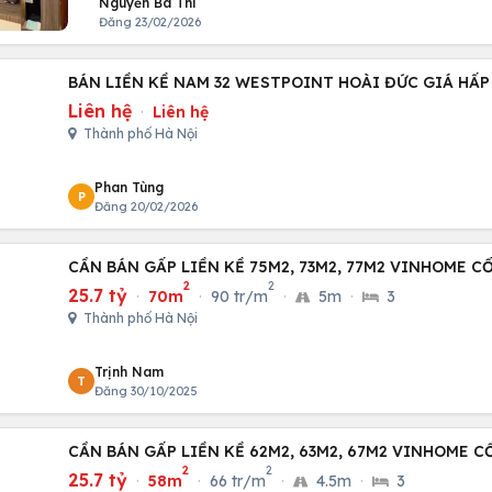
Nguyễn Bá Thi
Đăng 23/02/2026
BÁN LIỀN KỀ NAM 32 WESTPOINT HOÀI ĐỨC GIÁ HẤP
Liên hệ
·
Liên hệ
Thành phố Hà Nội
Phan Tùng
P
Đăng 20/02/2026
CẦN BÁN GẤP LIỀN KỀ 75M2, 73M2, 77M2 VINHOME C
2
2
25.7 tỷ
·
70m
·
90 tr/m
·
5m
·
3
Thành phố Hà Nội
Trịnh Nam
T
Đăng 30/10/2025
CẦN BÁN GẤP LIỀN KỀ 62M2, 63M2, 67M2 VINHOME C
2
2
25.7 tỷ
·
58m
·
66 tr/m
·
4.5m
·
3