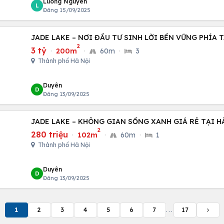
Luong Nguyen
L
Đăng 15/09/2025
JADE LAKE – NƠI ĐẦU TƯ SINH LỜI BỀN VỮNG PHÍA 
2
3 tỷ
·
200m
·
60m
·
3
Thành phố Hà Nội
Duyên
D
Đăng 13/09/2025
JADE LAKE – KHÔNG GIAN SỐNG XANH GIÁ RẺ TẠI H
2
280 triệu
·
102m
·
60m
·
1
Thành phố Hà Nội
Duyên
D
Đăng 13/09/2025
1
2
3
4
5
6
7
...
17