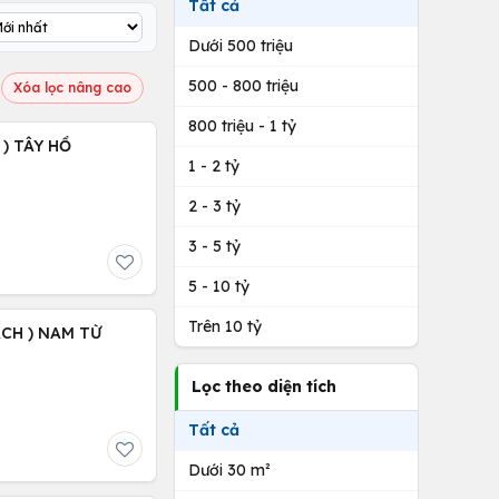
Tất cả
Dưới 500 triệu
500 - 800 triệu
Xóa lọc nâng cao
800 triệu - 1 tỷ
BÁN 58M - 8 TẦNG - 4M.MẶT TIỀN.( TRỊNH CÔNG SƠN ) TÂY HỒ
1 - 2 tỷ
2 - 3 tỷ
3 - 5 tỷ
5 - 10 tỷ
Trên 10 tỷ
ẠCH ) NAM TỪ
Lọc theo diện tích
Tất cả
Dưới 30 m²