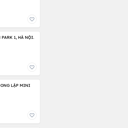
PARK 1, HÀ NỘI.
SONG LẬP MINI