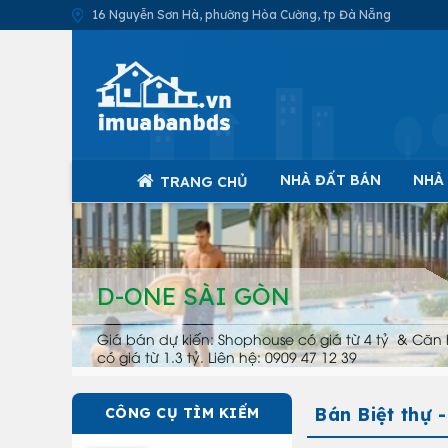
16 Nguyễn Sơn Hà, phường Hòa Cường, tp Đà Nẵng
NHÀ ĐẤT BÁN
NHÀ
TRANG CHỦ
D-ONE SÀI GÒN
Giá bán dự kiến: Shophouse có giá từ 4 tỷ & Căn 
có giá từ 1.3 tỷ. Liên hệ: 0909 47 12 39
Bán Biệt thự 
CÔNG CỤ TÌM KIẾM