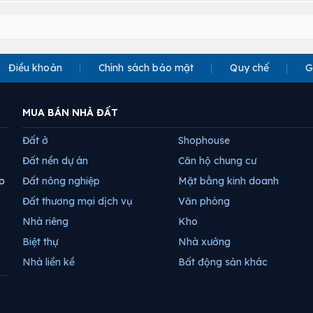
Điều khoản
Chính sách bảo mật
Quy chế
G
MUA BÁN NHÀ ĐẤT
Đất ở
Shophouse
Đất nền dự án
Căn hộ chung cư
p
Đất nông nghiệp
Mặt bằng kinh doanh
Đất thương mại dịch vụ
Văn phòng
Nhà riêng
Kho
Biệt thự
Nhà xưởng
Nhà liền kề
Bất động sản khác