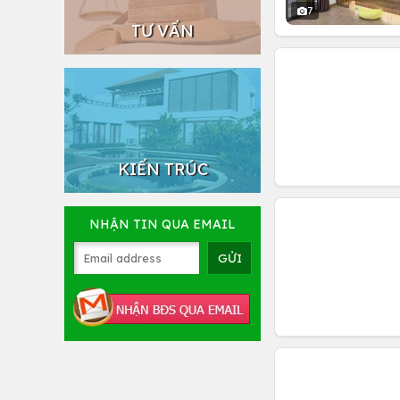
7
TƯ VẤN
KIẾN TRÚC
NHẬN TIN QUA EMAIL