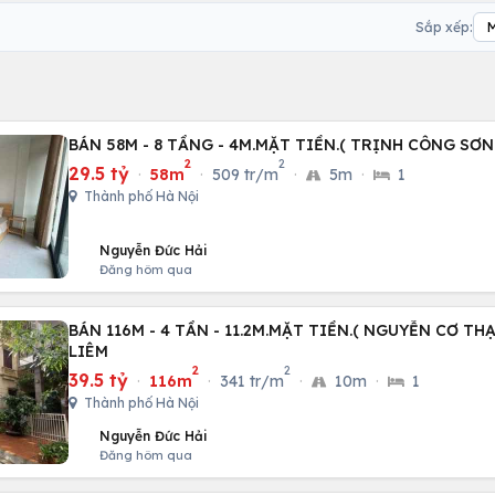
Sắp xếp:
2
2
29.5 tỷ
·
58m
·
509 tr/m
·
5m
·
1
Thành phố Hà Nội
Nguyễn Đức Hải
Đăng hôm qua
BÁN 116M - 4 TẦN - 11.2M.MẶT TIỀN.( NGUYỄN CƠ TH
LIÊM
2
2
39.5 tỷ
·
116m
·
341 tr/m
·
10m
·
1
Thành phố Hà Nội
Nguyễn Đức Hải
Đăng hôm qua