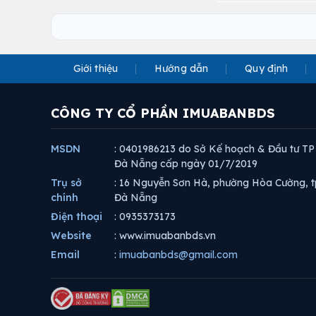
Giới thiệu
Hướng dẫn
Quy định
CÔNG TY CỔ PHẦN IMUABANBDS
MSDN
: 0401986213 do Sở Kế hoạch & Đầu tư TP
Đà Nẵng cấp ngày 01/7/2019
Trụ sở
: 16 Nguyễn Sơn Hà, phường Hòa Cường, t
chính
Đà Nẵng
Điện thoại
: 0935373173
Website
: www.imuabanbds.vn
Email
:
imuabanbds@gmail.com